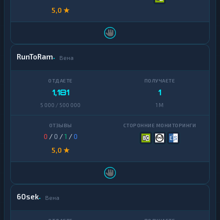
5,0 ★
RunToRam
Вена
1,181
1
5 000 / 500 000
1 M
0
/
0
/
1
/
0
5,0 ★
60sek
Вена