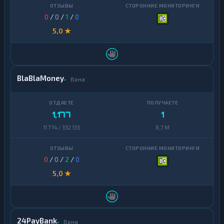
0
/
0
/
1
/
0
5,0 ★
BlaBlaMoney
Вена
1,177
1
11 774 / 332 133
8,7 M
0
/
0
/
2
/
0
5,0 ★
24PayBank
Вена