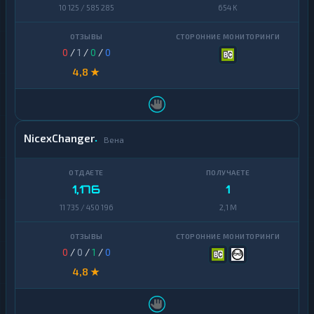
10 125 / 585 285
654 K
Zcash
1
0
/
1
/
0
/
0
4,8 ★
NicexChanger
Вена
1,176
1
11 735 / 450 196
2,1 M
0
/
0
/
1
/
0
4,8 ★