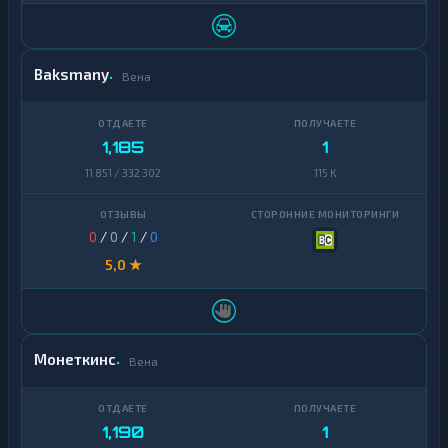
Baksmany
Вена
1,185
1
11 851 / 332 302
115 K
0
/
0
/
1
/
0
5,0 ★
Монеткинс
Вена
1,190
1