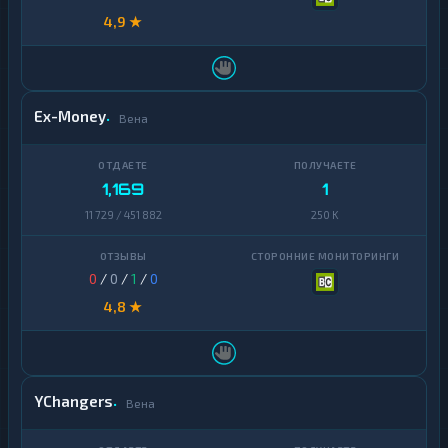
4,9 ★
Chainlink
1
Cosmos
1
Dai
1
Ex-Money
Вена
Dash
1
Decentraland
1
MANA
1,169
1
11 729 / 451 882
250 K
EOS
1
Ethereum
1
Classic
0
/
0
/
1
/
0
4,8 ★
ICON
1
Kaspa
1
Maker
1
YChangers
Вена
NEAR
1
Protocol