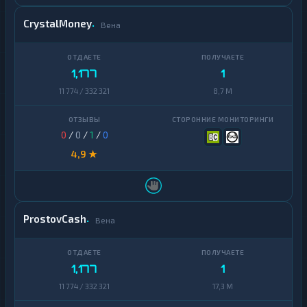
CrystalMoney
Вена
1,177
1
11 774 / 332 321
8,7 M
0
/
0
/
1
/
0
4,9 ★
ProstovCash
Вена
1,177
1
11 774 / 332 321
17,3 M