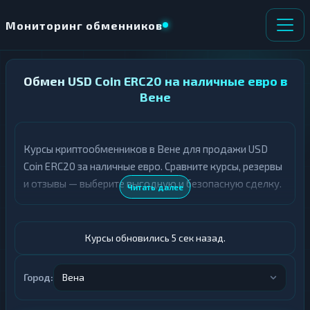
Мониторинг обменников
НАПРАВЛЕНИЕ
Обмен USD Coin ERC20 на наличные евро в
×
ОБМЕНА
Вене
★ ИЗБРАННОЕ
ВСЕ РАЗДЕЛЫ
Курсы криптообменников в Вене для продажи USD
Coin ERC20 за наличные евро. Сравните курсы, резервы
О
П
Т
О
и отзывы — выберите выгодную и безопасную сделку.
Читать далее
Д
Л
А
У
Ё
Ч
Т
А
Курсы обновились 6 сек назад.
Е
Е
Т
USDC ERC20
Е
Город:
Вена
Евро