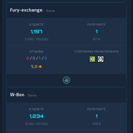
Fury-exchange
Вена
1,197
1
5 000 / 100 000
417 K
0
/
0
/
1
/
0
5,0 ★
W-Box
Вена
1,234
1
12 341 / 617 052
500 K