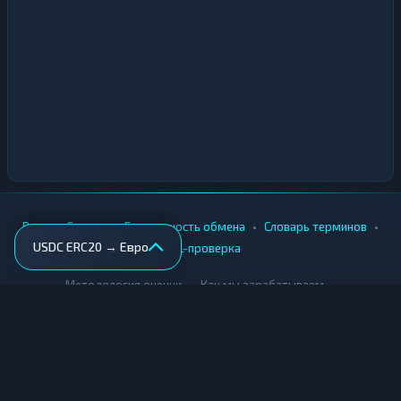
•
•
•
•
Вики
Города
Безопасность обмена
Словарь терминов
USDC ERC20 → Евро
AML-проверка
•
•
Методология оценки
Как мы зарабатываем
Для обменников
Купить крипту
Продать крипту