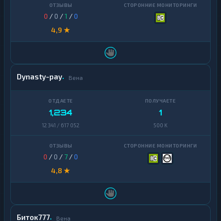
0
/
0
/
1
/
0
4,9 ★
Dynasty-pay
Вена
1,234
1
12 341 / 617 052
500 K
0
/
0
/
7
/
0
4,8 ★
Биток777
Вена