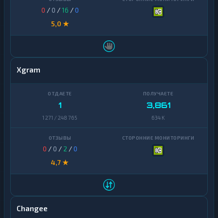
0
/
0
/
16
/
0
5,0 ★
Xgram
1
3,861
1 271 / 248 765
634 K
0
/
0
/
2
/
0
4,7 ★
Changee