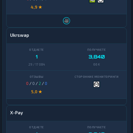
4,9 ★
Ukrswap
1
3,840
29 / 17 084
66 K
0
/
0
/
2
/
0
5,0 ★
X-Pay