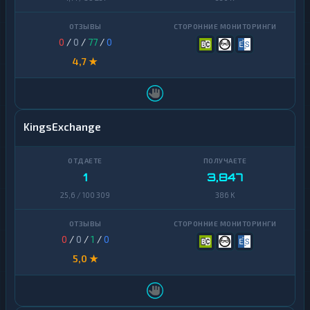
0
/
0
/
77
/
0
4,7 ★
KingsExchange
1
3,847
25,6 / 100 309
386 K
0
/
0
/
1
/
0
5,0 ★