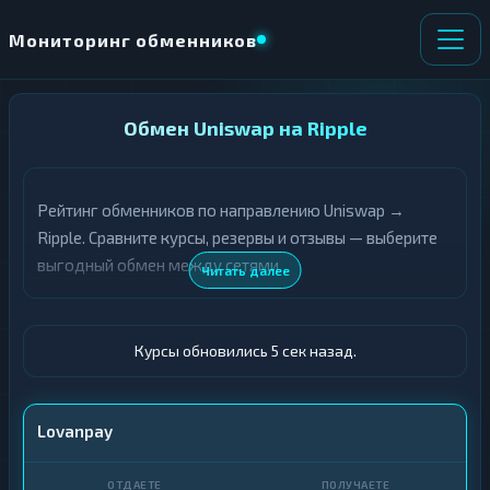
Мониторинг обменников
НАПРАВЛЕНИЕ
Обмен Uniswap на Ripple
×
ОБМЕНА
Рейтинг обменников по направлению Uniswap →
★ ИЗБРАННОЕ
ВСЕ РАЗДЕЛЫ
Ripple. Сравните курсы, резервы и отзывы — выберите
выгодный обмен между сетями.
О
П
Читать далее
Т
О
Д
Л
А
У
Ё
Ч
Курсы обновились 6 сек назад.
Т
А
Е
Е
Т
UNI
Lovanpay
Е
XRP