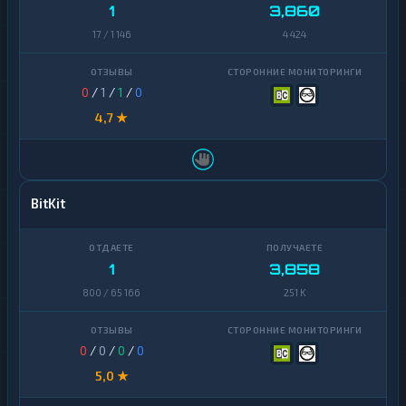
1
3,860
17 / 1 146
4 424
0
/
1
/
1
/
0
4,7 ★
BitKit
1
3,858
800 / 65 166
251 K
0
/
0
/
0
/
0
5,0 ★