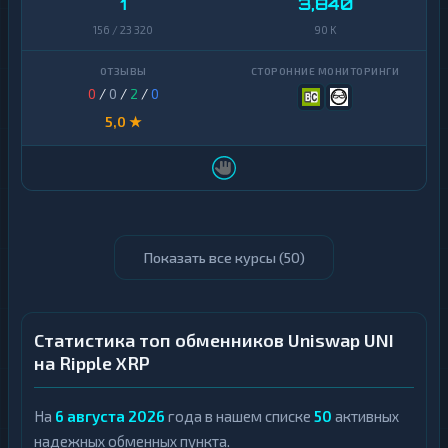
1
3,840
156 / 23 320
90 K
0
/
0
/
2
/
0
5,0 ★
Показать все курсы (
50
)
Статистика топ обменников Uniswap UNI
на Ripple XRP
На
6 августа 2026
года в нашем списке
50
активных
надежных обменных пункта.