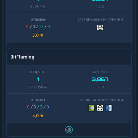
5 / 25 863
100 K
0
/
0
/
12
/
0
5,0 ★
BitFlaming
1
3,867
6 018 / 150 440
190 K
0
/
0
/
2
/
0
5,0 ★