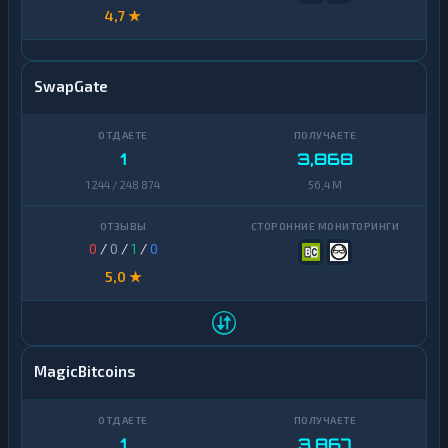
4,7 ★
SwapGate
1
3,868
1 244 / 248 874
56,4 M
0
/
0
/
1
/
0
5,0 ★
MagicBitcoins
1
3,867