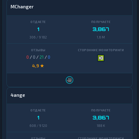
MChanger
1
3,867
306 / 9 182
1,6 M
0
/
0
/
21
/
0
4,9 ★
4ange
1
3,867
608 / 9 120
188 K