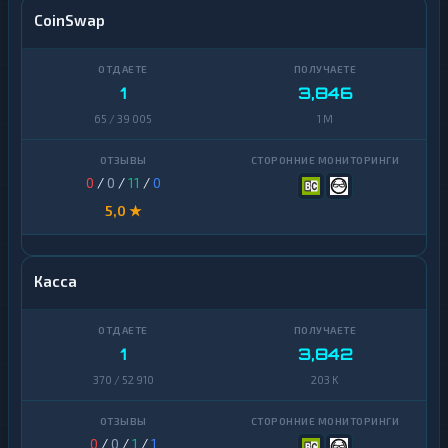
CoinSwap
1
3,846
65 / 39 005
1 M
0
/
0
/
11
/
0
5,0 ★
Касса
1
3,842
370 / 52 910
203 K
0
/
0
/
1
/
1