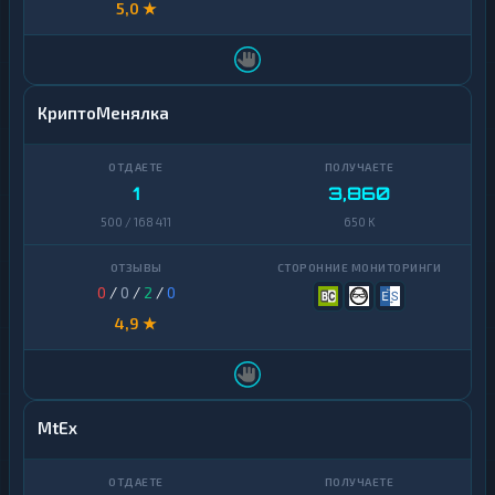
5,0 ★
КриптоМенялка
1
3,860
500 / 168 411
650 K
0
/
0
/
2
/
0
4,9 ★
MtEx