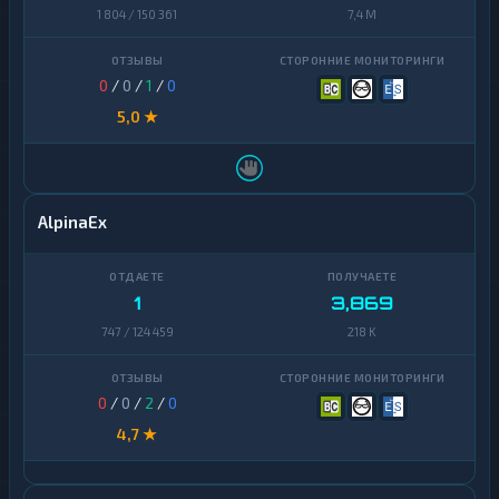
1 804 / 150 361
7,4 M
Zcash
1
0
/
0
/
1
/
0
5,0 ★
AlpinaEx
1
3,869
747 / 124 459
218 K
0
/
0
/
2
/
0
4,7 ★