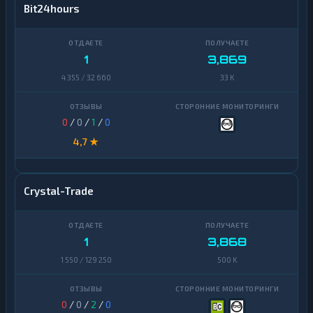
Bit24hours
1
3,869
4 355 / 32 660
33 K
0
/
0
/
1
/
0
4,7 ★
Crystal-Trade
1
3,868
1 550 / 129 250
500 K
0
/
0
/
2
/
0