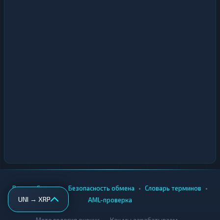
•
•
•
•
Вики
Города
Безопасность обмена
Словарь терминов
UNI → XRP
AML-проверка
•
•
Методология оценки
Как мы зарабатываем