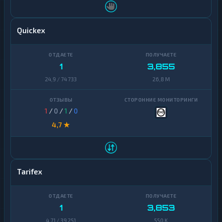
Quickex
1
3,855
24,9 / 74 733
26,8 M
1
/
0
/
1
/
0
4,7 ★
Tarifex
1
3,853
4,71 / 39 251
550 K