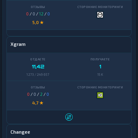
0
/
0
/
12
/
0
5,0 ★
Xgram
11,42
1
1 273 / 249 657
15 K
0
/
0
/
2
/
0
4,7 ★
Changee