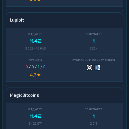
Lupibit
11,42
1
3 652 / 45 648
582 K
0
/
0
/
1
/
0
4,7 ★
MagicBitcoins
11,42
1
5 / 22 974
2 012