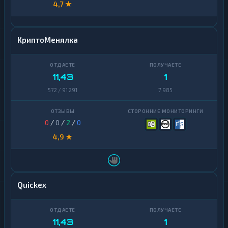
4,7 ★
КриптоМенялка
11,43
1
572 / 91 291
7 985
0
/
0
/
2
/
0
4,9 ★
Quickex
11,43
1