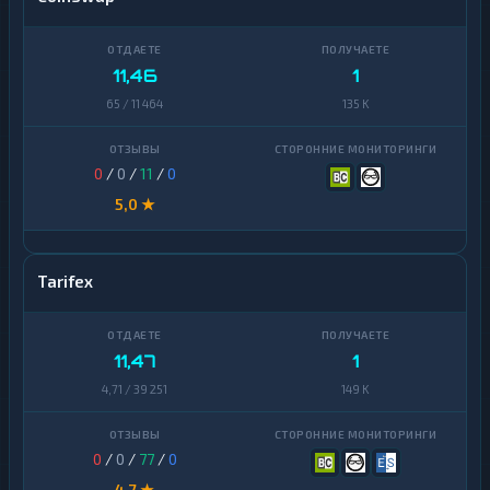
11,46
1
65 / 11 464
135 K
0
/
0
/
11
/
0
5,0 ★
Tarifex
11,47
1
4,71 / 39 251
149 K
0
/
0
/
77
/
0
4,7 ★