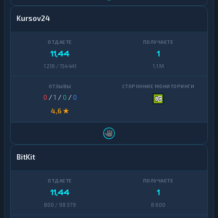
Kursov24
11,44
1
1 216 / 154 441
1,1 M
0
/
1
/
0
/
0
4,6 ★
BitKit
11,44
1
800 / 98 379
8 600