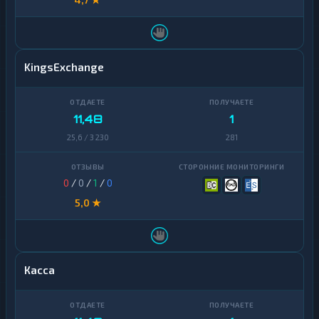
KingsExchange
11,48
1
25,6 / 3 230
281
0
/
0
/
1
/
0
5,0 ★
Касса