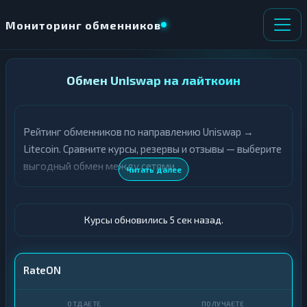
Мониторинг обменников
НАПРАВЛЕНИЕ
Обмен Uniswap на лайткоин
×
ОБМЕНА
Рейтинг обменников по направлению Uniswap →
★ ИЗБРАННОЕ
ВСЕ РАЗДЕЛЫ
Litecoin. Сравните курсы, резервы и отзывы — выберите
выгодный обмен между сетями.
О
П
Читать далее
Т
О
Д
Л
А
У
Ё
Ч
Курсы обновились 6 сек назад.
Т
А
Е
Е
Т
UNI
RateON
Е
LTC