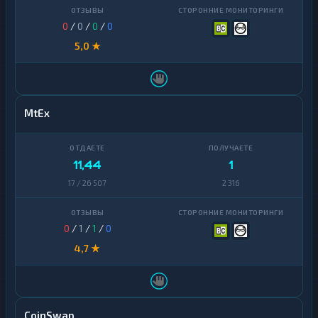
0
/
0
/
0
/
0
5,0 ★
MtEx
11,44
1
17 / 26 507
2 316
0
/
1
/
1
/
0
4,7 ★
CoinSwap