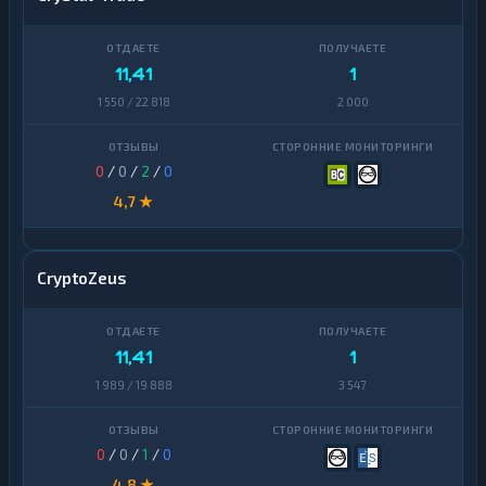
11,41
1
1 550 / 22 818
2 000
0
/
0
/
2
/
0
4,7 ★
CryptoZeus
11,41
1
1 989 / 19 888
3 547
0
/
0
/
1
/
0
4,8 ★