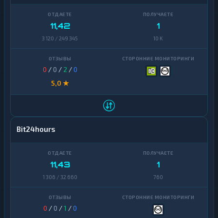
11,42
1
3 120 / 249 345
10 K
0
/
0
/
2
/
0
5,0 ★
Bit24hours
11,43
1
1 306 / 32 660
760
0
/
0
/
1
/
0