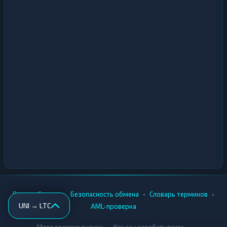
•
•
•
•
Вики
Города
Безопасность обмена
Словарь терминов
UNI → LTC
AML-проверка
•
•
Методология оценки
Как мы зарабатываем