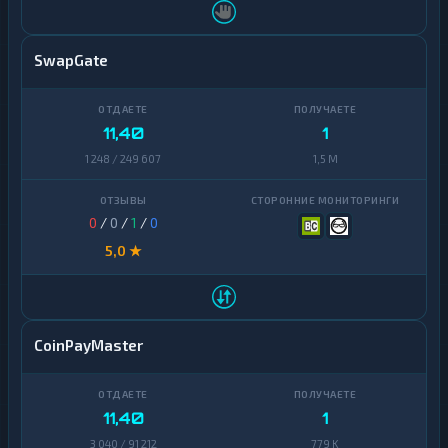
SwapGate
11,40
1
1 248 / 249 607
1,5 M
0
/
0
/
1
/
0
5,0 ★
CoinPayMaster
11,40
1
3 040 / 91 212
779 K