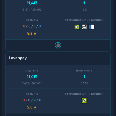
11,40
1
Zcash
1
9 121 / 456 062
19 K
0
/
0
/
1
/
0
4,9 ★
Lovanpay
11,40
1
2 432 / 304 041
6 553
0
/
0
/
2
/
0
5,0 ★