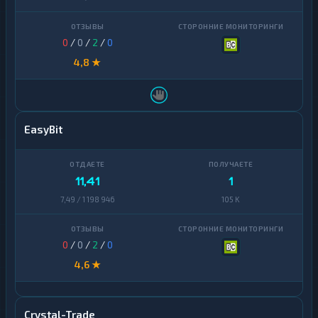
0
/
0
/
2
/
0
4,8 ★
EasyBit
11,41
1
7,49 / 1 198 946
105 K
0
/
0
/
2
/
0
4,6 ★
Crystal-Trade