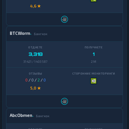
4,6 ★
BTCWorm
Бангкок
3,318
1
31 421 / 1 403 587
2 M
0
/
0
/
2
/
0
5,0 ★
AbcObmen
Бангкок