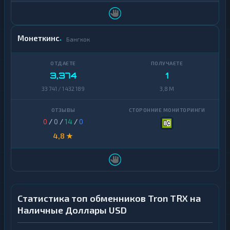
Монеткинс
Бангкок
3,374
1
33 741 / 1 432 189
3,8 M
0
/
0
/
14
/
0
4,8 ★
Статистика топ обменников Tron TRX на
Наличные Доллары USD