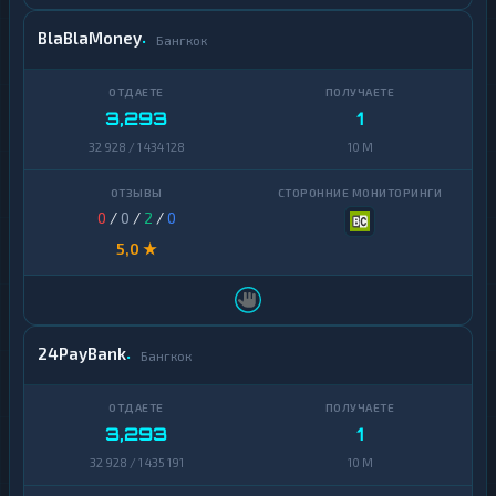
BlaBlaMoney
Бангкок
3,293
1
32 928 / 1 434 128
10 M
0
/
0
/
2
/
0
5,0 ★
24PayBank
Бангкок
3,293
1
32 928 / 1 435 191
10 M