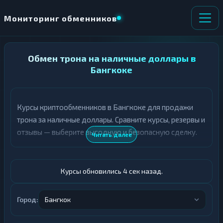
Мониторинг обменников
НАПРАВЛЕНИЕ
Обмен трона на наличные доллары в
×
ОБМЕНА
Бангкоке
★ ИЗБРАННОЕ
ВСЕ РАЗДЕЛЫ
Курсы криптообменников в Бангкоке для продажи
трона за наличные доллары. Сравните курсы, резервы и
О
П
Т
О
отзывы — выберите выгодную и безопасную сделку.
Читать далее
Д
Л
А
У
Ё
Ч
Т
А
Курсы обновились 5 сек назад.
Е
Е
Т
TRX
Е
Город:
Бангкок
Доллары