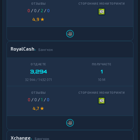
0
/
0
/
2
/
0
4,9 ★
RoyalCash
Бангкок
3,294
1
32 944 / 1 432 071
10 M
0
/
0
/
1
/
0
4,7 ★
Xchange
Бангкок