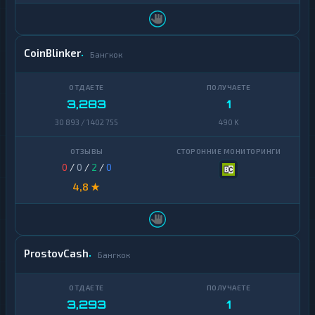
CoinBlinker
Бангкок
3,283
1
30 893 / 1 402 755
490 K
0
/
0
/
2
/
0
4,8 ★
ProstovCash
Бангкок
3,293
1