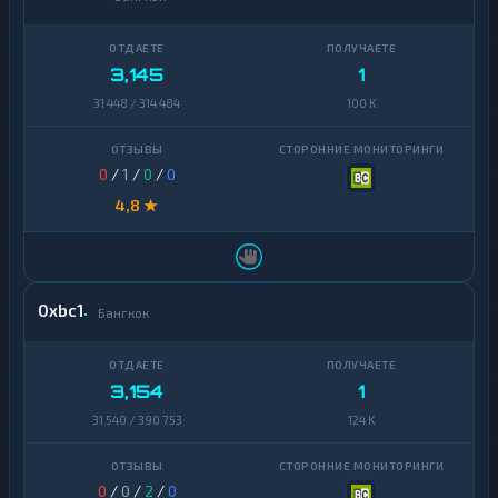
доллар
Cosmos
1
Узбекский
Dai
1
1
Сум
3,145
1
Dash
1
31 448 / 314 484
100 K
Decentraland
1
MANA
0
/
1
/
0
/
0
EOS
1
4,8 ★
Ethereum
1
Classic
ICON
1
0xbc1
Бангкок
Kaspa
1
Maker
1
3,154
1
31 540 / 390 753
124 K
NEAR
1
Protocol
NEO
1
0
/
0
/
2
/
0