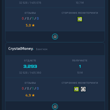
32 928 / 1 435 076
10,7 M
0
/
0
/
1
/
0
5,0 ★
CrystalMoney
Бангкок
3,293
1
32 928 / 1 435 360
10 M
0
/
0
/
1
/
0
4,9 ★