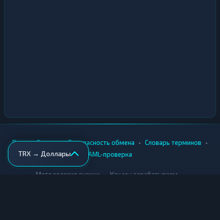
•
•
•
•
Вики
Города
Безопасность обмена
Словарь терминов
TRX → Доллары
AML-проверка
•
•
Методология оценки
Как мы зарабатываем
Для обменников
Купить крипту