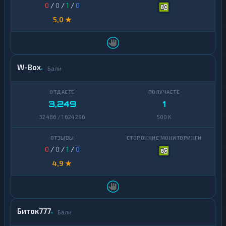
0
/
0
/
1
/
0
5,0 ★
W-Box
Бали
3,249
1
32 486 / 1 624 296
500 K
0
/
0
/
1
/
0
4,9 ★
Биток777
Бали