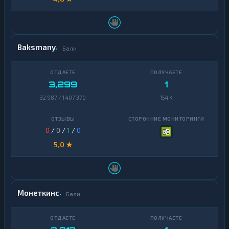
Baksmany
Бали
3,299
1
32 987 / 1 407 370
154 K
0
/
0
/
1
/
0
5,0 ★
Монеткинс
Бали