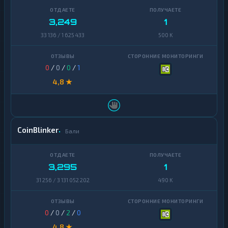
3,249
1
33 136 / 1 625 433
500 K
0
/
0
/
0
/
1
4,8 ★
CoinBlinker
Бали
3,295
1
31 256 / 3 131 052 202
490 K
0
/
0
/
2
/
0
4,8 ★