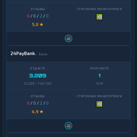
0
/
0
/
2
/
0
5,0 ★
24PayBank
Бали
3,209
1
32 088 / 1 405 383
10 M
0
/
0
/
2
/
0
4,9 ★