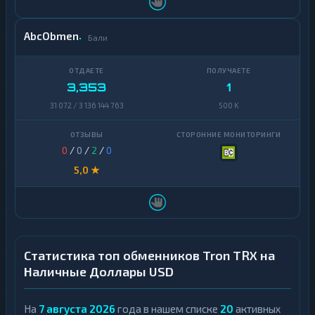
AbcObmen
Бали
3,353
1
31 072 / 3 136 144 763
500 K
0
/
0
/
2
/
0
5,0 ★
Статистика топ обменников Tron TRX на
Наличные Доллары USD
На
7 августа 2026
года в нашем списке
20
активных