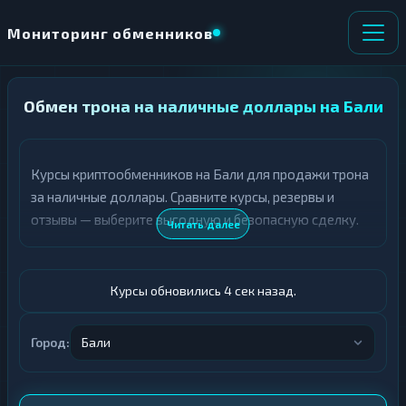
Мониторинг обменников
Обмен трона на наличные доллары на Бали
НАПРАВЛЕНИЕ
×
ОБМЕНА
Курсы криптообменников на Бали для продажи трона
★ ИЗБРАННОЕ
ВСЕ РАЗДЕЛЫ
за наличные доллары. Сравните курсы, резервы и
отзывы — выберите выгодную и безопасную сделку.
О
П
Читать далее
Т
О
Д
Л
А
У
Ё
Ч
Курсы обновились 5 сек назад.
Т
А
Е
Е
Т
Город:
Бали
TRX
Е
Доллары