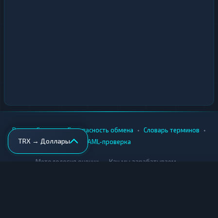
•
•
•
•
Вики
Города
Безопасность обмена
Словарь терминов
TRX → Доллары
AML-проверка
•
•
Методология оценки
Как мы зарабатываем
Для обменников
Купить крипту