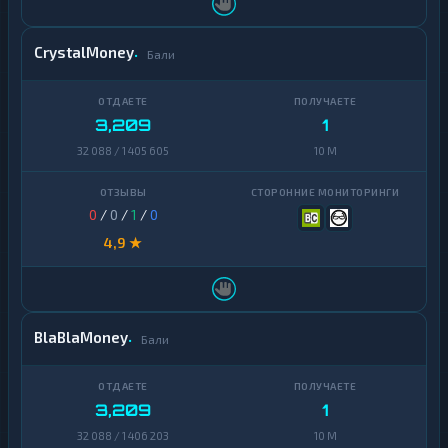
CrystalMoney
Бали
3,209
1
32 088 / 1 405 605
10 M
0
/
0
/
1
/
0
4,9 ★
BlaBlaMoney
Бали
3,209
1
32 088 / 1 406 203
10 M