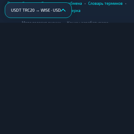
•
•
•
•
Вики
Города
Безопасность обмена
Словарь терминов
USDT TRC20 → WISE · USD
AML-проверка
•
•
Методология оценки
Как мы зарабатываем
Для обменников
Купить крипту
Продать крипту
Купить за рубли
Продать за рубли
© Мониторинг обменников — 2026
|
|
|
Условия использования
Конфиденциальность
Cookies
Карта сайта