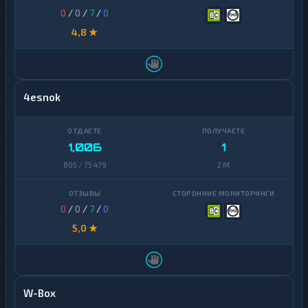
0
/
0
/
7
/
0
4,8 ★
4esnok
1,006
1
805 / 75 479
2 M
0
/
0
/
7
/
0
5,0 ★
W-Box