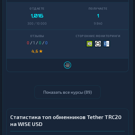
1,016
1
300 / 10 000
9 840
0
/
1
/
0
/
0
4,6 ★
Показать все курсы (
89
)
Статистика топ обменников Tether TRC20
на WISE USD