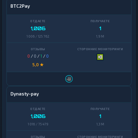
BTC2Pay
1,006
1
1 006 / 125 762
1,9 M
0
/
0
/
1
/
0
5,0 ★
Dynasty-pay
1,006
1
1 016 / 75 479
1,3 M