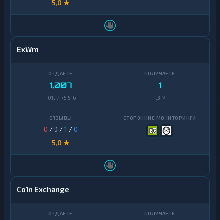
5,0 ★
ExWm
1,007
1
1 017 / 75 516
1,3 M
0
/
0
/
1
/
0
5,0 ★
Co1n Exchange