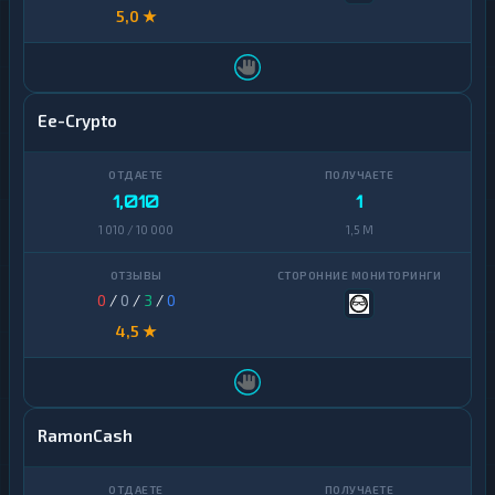
5,0 ★
Ee-Crypto
1,010
1
1 010 / 10 000
1,5 M
0
/
0
/
3
/
0
4,5 ★
RamonCash