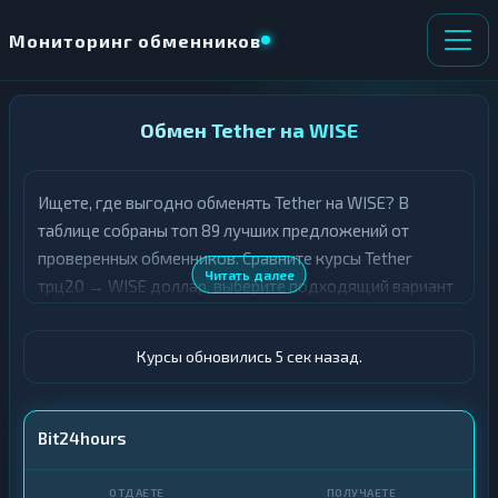
Мониторинг обменников
НАПРАВЛЕНИЕ
Обмен Tether на WISE
×
ОБМЕНА
Ищете, где выгодно обменять Tether на WISE? В
★ ИЗБРАННОЕ
ВСЕ РАЗДЕЛЫ
таблице собраны топ 89 лучших предложений от
проверенных обменников. Сравните курсы Tether
О
П
Читать далее
трц20 → WISE доллар, выберите подходящий вариант
Т
О
Д
с учётом резерва и лимитов, и совершите обмен
Л
А
У
быстро и безопасно. Все обменные пункты прошли
Ё
Ч
Курсы обновились 5 сек назад.
модерацию и отображаются с учётом выгодности
Т
А
курса.
Е
Е
Т
USDT TRC20
Bit24hours
Е
WISE · USD