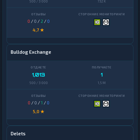
500 / 3 000
732 K
0
/
0
/
2
/
0
4,7 ★
Bulldog Exchange
1,013
1
500 / 3 000
1,5 M
0
/
0
/
1
/
0
5,0 ★
Delets