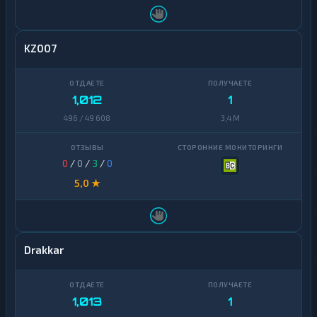
KZ007
1,012
1
496 / 49 608
3,4 M
0
/
0
/
3
/
0
5,0 ★
Drakkar
1,013
1