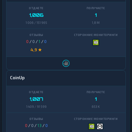
1,006
1
1 006 / 151 965
1,8 M
0
/
0
/
1
/
0
4,9 ★
CoinUp
1,007
1
1 409 / 91 599
653 K
0
/
0
/
13
/
0