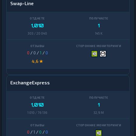
Swap-Line
1,010
1
303 / 20 040
145 K
0
/
0
/
1
/
0
4,6 ★
ExchangeExpress
1,010
1
1 010 / 76 136
32,9 M
0
/
1
/
0
/
0