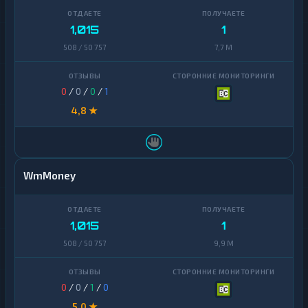
1,015
1
508 / 50 757
7,7 M
0
/
0
/
0
/
1
4,8 ★
WmMoney
1,015
1
508 / 50 757
9,9 M
0
/
0
/
1
/
0
5,0 ★