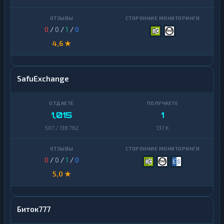
0
/
0
/
1
/
0
4,6 ★
SafuExchange
1,015
1
507 / 138 762
137 K
0
/
0
/
1
/
0
5,0 ★
Биток777