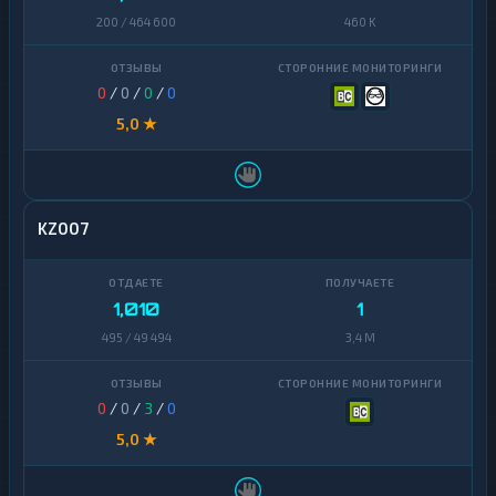
200 / 464 600
460 K
0
/
0
/
0
/
0
5,0 ★
KZ007
1,010
1
495 / 49 494
3,4 M
0
/
0
/
3
/
0
5,0 ★