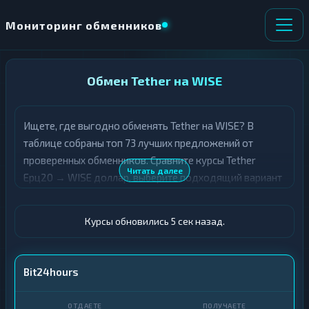
Мониторинг обменников
НАПРАВЛЕНИЕ
Обмен Tether на WISE
×
ОБМЕНА
Ищете, где выгодно обменять Tether на WISE? В
★ ИЗБРАННОЕ
ВСЕ РАЗДЕЛЫ
таблице собраны топ 73 лучших предложений от
проверенных обменников. Сравните курсы Tether
О
П
Читать далее
Ерц20 → WISE доллар, выберите подходящий вариант
Т
О
Д
с учётом резерва и лимитов, и совершите обмен
Л
А
У
быстро и безопасно. Все обменные пункты прошли
Ё
Ч
Курсы обновились 6 сек назад.
модерацию и отображаются с учётом выгодности
Т
А
курса.
Е
Е
Т
USDT ERC20
Bit24hours
Е
WISE · USD