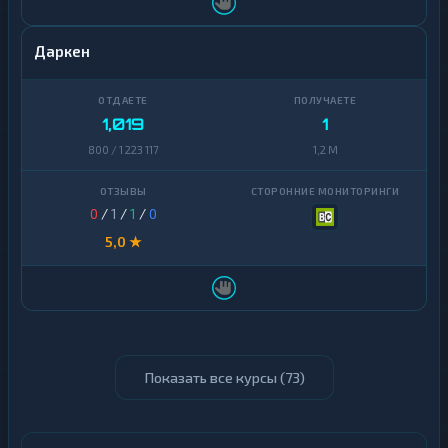
Даркен
1,019
1
800 / 1 223 117
1,2 M
0
/
1
/
1
/
0
5,0 ★
Показать все курсы (
73
)