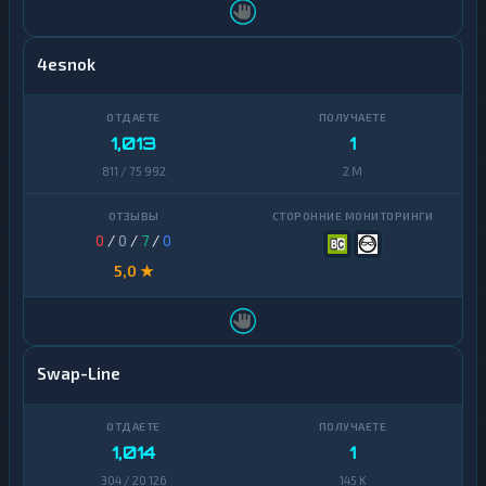
4esnok
1,013
1
811 / 75 992
2 M
0
/
0
/
7
/
0
5,0 ★
Swap-Line
1,014
1
304 / 20 126
145 K