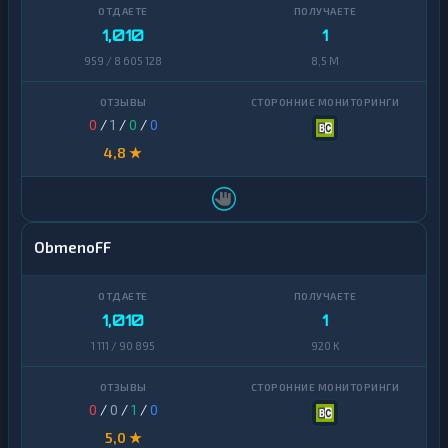
Ontology
1
1,010
1
PancakeSwap
959 / 8 605 128
8,5 M
1
CAKE
Pax
1
0
/
1
/
0
/
0
Dollar
4,8 ★
Pepe
1
Polkadot
1
Polygon
1
ObmenoFF
Qtum
1
Ravencoin
1
1,010
1
1 111 / 90 895
920 K
Shiba
2
Stellar
1
0
/
0
/
1
/
0
Sui
1
5,0 ★