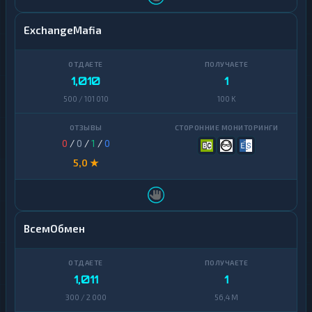
ExchangeMafia
1,010
1
500 / 101 010
100 K
0
/
0
/
1
/
0
5,0 ★
ВсемОбмен
1,011
1
300 / 2 000
56,4 M