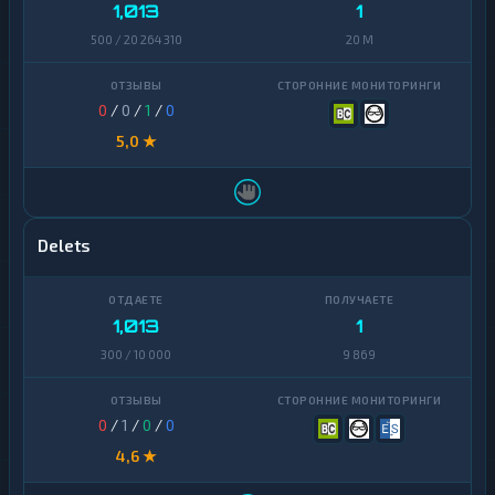
1,013
1
500 / 20 264 310
20 M
0
/
0
/
1
/
0
5,0 ★
Delets
1,013
1
300 / 10 000
9 869
0
/
1
/
0
/
0
4,6 ★