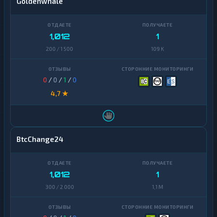
Goldenwhale
1,012
1
200 / 1 500
109 K
0
/
0
/
1
/
0
4,7 ★
BtcChange24
1,012
1
300 / 2 000
1,1 M