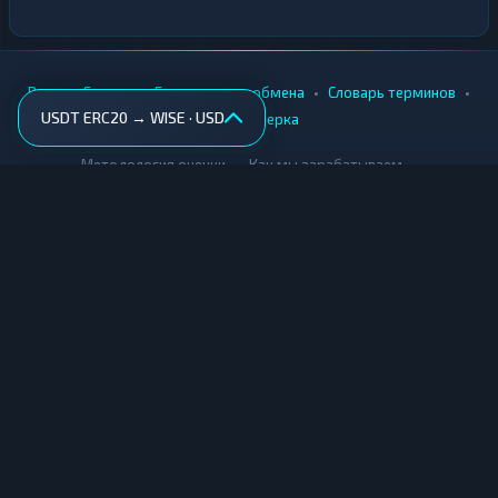
•
•
•
•
Вики
Города
Безопасность обмена
Словарь терминов
USDT ERC20 → WISE · USD
AML-проверка
•
•
Методология оценки
Как мы зарабатываем
Для обменников
Купить крипту
Продать крипту
Купить за рубли
Продать за рубли
© Мониторинг обменников — 2026