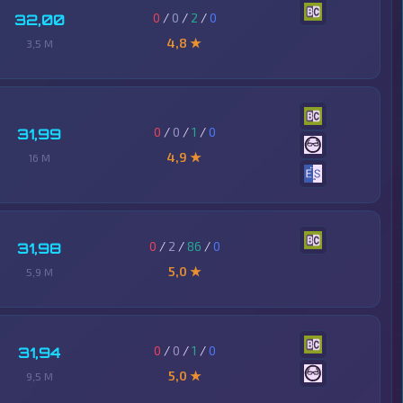
0
/
0
/
2
/
0
32,00
4,8 ★
3,5 M
0
/
0
/
1
/
0
31,99
4,9 ★
16 M
0
/
2
/
86
/
0
31,98
5,0 ★
5,9 M
0
/
0
/
1
/
0
31,94
5,0 ★
9,5 M