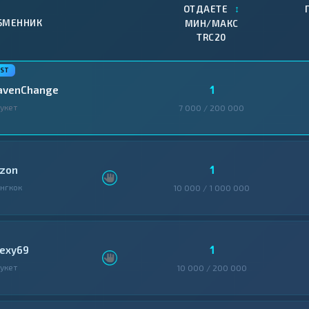
↕
ОТДАЕТЕ
БМЕННИК
МИН/МАКС
TRC20
1
avenChange
укет
7 000 / 200 000
1
izon
нгкок
10 000 / 1 000 000
1
lexy69
укет
10 000 / 200 000