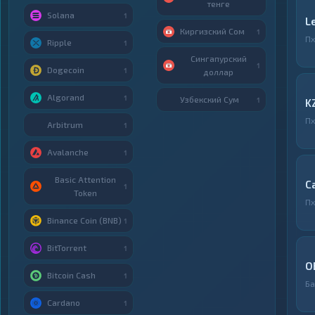
тенге
Solana
1
L
Киргизский Сом
1
Пх
Ripple
1
Сингапурский
1
Dogecoin
1
доллар
Algorand
1
Узбекский Сум
1
K
Пх
Arbitrum
1
Avalanche
1
Basic Attention
С
1
Token
Пх
Binance Coin (BNB)
1
BitTorrent
1
O
Bitcoin Cash
1
Ба
Cardano
1