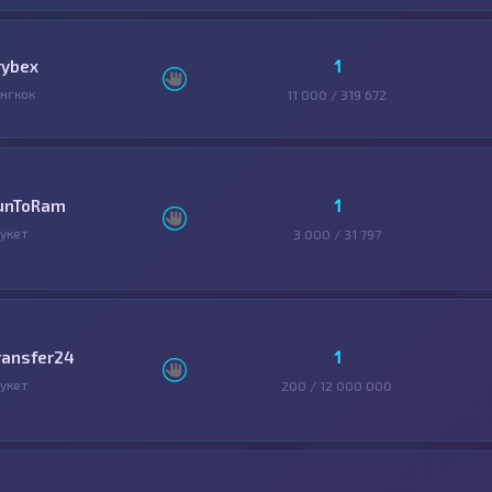
1
rybex
нгкок
11 000 / 319 672
1
unToRam
укет
3 000 / 31 797
1
ransfer24
укет
200 / 12 000 000