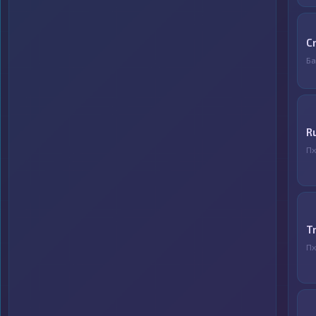
C
Ба
R
Пх
T
Пх