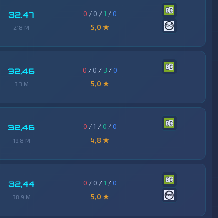
0
/
0
/
1
/
0
32,47
5,0 ★
218 M
0
/
0
/
3
/
0
32,46
5,0 ★
3,3 M
0
/
1
/
0
/
0
32,46
4,8 ★
19,8 M
0
/
0
/
1
/
0
32,44
5,0 ★
38,9 M