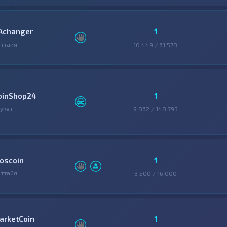
1
Achanger
ттайя
10 449 / 61 578
1
oinShop24
укет
9 862 / 148 793
1
oscoin
ттайя
3 500 / 16 000
1
arketCoin