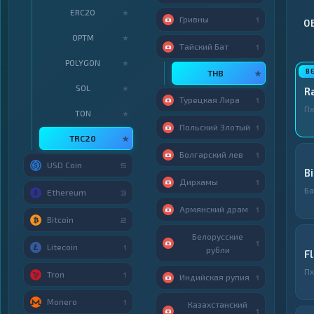
ERC20
★
Гривны
1
О
OPTM
★
Тайский Бат
1
POLYGON
★
THB
★
SOL
★
R
Турецкая Лира
1
Пх
TON
★
Польский Злотый
1
TRC20
★
Болгарский лев
1
USD Coin
5
B
Дирхамы
1
Ба
Ethereum
3
Армянский драм
1
Bitcoin
2
Белорусские
1
Litecoin
1
рубли
F
Пх
Tron
1
Индийская рупия
1
Monero
1
Казахстанский
1