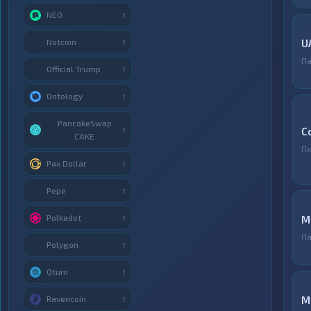
NEO
1
Notcoin
U
1
Па
Official Trump
1
Ontology
1
PancakeSwap
C
1
CAKE
Пх
Pax Dollar
1
Pepe
1
Polkadot
M
1
Па
Polygon
1
Qtum
1
Ravencoin
M
1