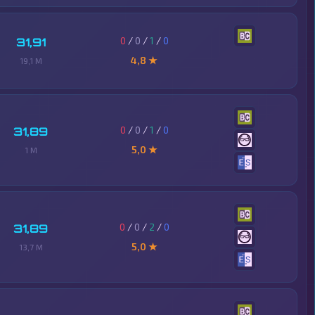
0
/
0
/
1
/
0
31,91
4,8 ★
19,1 M
0
/
0
/
1
/
0
31,89
5,0 ★
1 M
0
/
0
/
2
/
0
31,89
5,0 ★
13,7 M