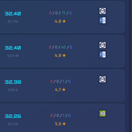
0
/
0
/
71
/
0
32,40
4,8 ★
81,7 M
0
/
0
/
45
/
0
32,40
4,8 ★
43,4 M
0
/
0
/
1
/
0
32,38
4,7 ★
500 K
0
/
0
/
1
/
0
32,26
5,0 ★
24,1 M