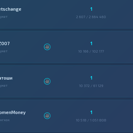
1
etschange
укет
2 607 / 2 664 460
1
Z007
укет
10 166 / 102 177
1
атоши
укет
10 372 / 61 129
1
bmenMoney
нгкок
10 518 / 1 051 808