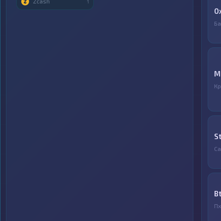
Zcash
1
0
Ба
M
Кр
S
С
B
Пх