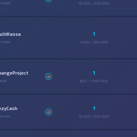
ттайя
10 000 / 200 000
1
ultiKassa
ттайя
1 000 / 200 000
1
hangeProject
амуй
950 / 1 000 000
1
ezyCash
нгкок
10 000 / 350 000