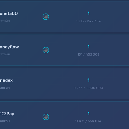
1
onetaGO
ттайя
1 215 / 642 634
1
oneyflow
ттайя
151 / 453 309
1
inadex
анган
9 266 / 1 000 000
1
TC2Pay
анган
11 471 / 664 874