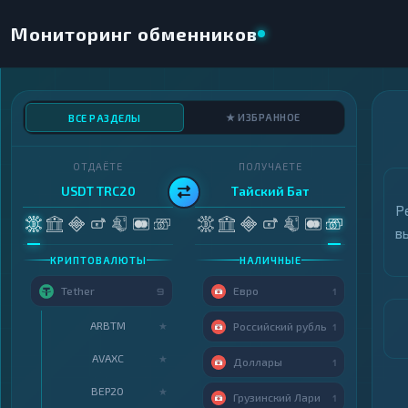
Мониторинг обменников
★ ИЗБРАННОЕ
ВСЕ РАЗДЕЛЫ
ОТДАЁТЕ
ПОЛУЧАЕТЕ
USDT TRC20
Тайский Бат
Р
в
КРИПТОВАЛЮТЫ
НАЛИЧНЫЕ
Tether
Евро
9
1
ARBTM
★
Российский рубль
1
AVAXC
★
Доллары
1
BEP20
★
Грузинский Лари
1