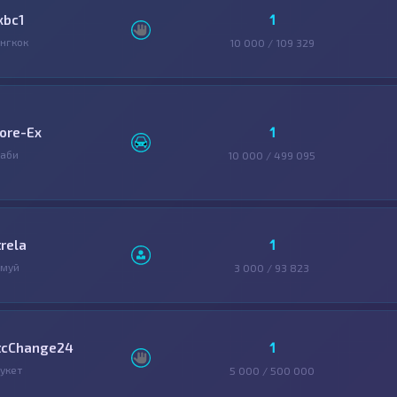
1
xbc1
нгкок
10 000 / 109 329
1
ore-Ex
аби
10 000 / 499 095
1
trela
амуй
3 000 / 93 823
1
tcChange24
укет
5 000 / 500 000