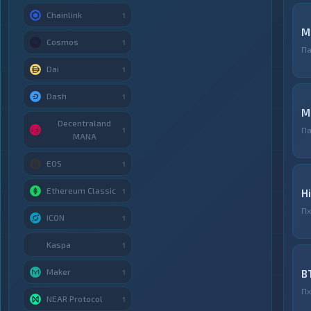
Chainlink
1
M
Cosmos
1
Па
Dai
1
Dash
1
M
Decentraland
Па
1
MANA
EOS
1
Ethereum Classic
1
H
Пх
ICON
1
Kaspa
1
Maker
B
1
Пх
NEAR Protocol
1