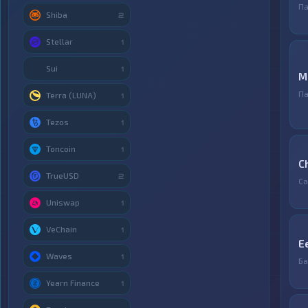
Па
Shiba
2
Stellar
1
Sui
1
M
Па
Terra (LUNA)
1
Tezos
1
Toncoin
1
C
TrueUSD
2
С
Uniswap
1
VeChain
1
E
Waves
1
Ба
Yearn Finance
1