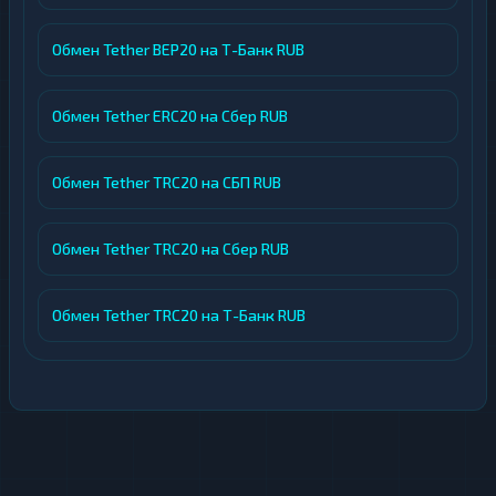
пользователей должны быть
Обмен Tether BEP20 на Т-Банк RUB
достоверными
При необходимости администрация может
Обмен Tether ERC20 на Сбер RUB
запросить документы, идентифицирующие
личность, и информацию о происхождении
Обмен Tether TRC20 на СБП RUB
средств.
Отзывы пользователей
Обмен Tether TRC20 на Сбер RUB
Ниже на странице вы можете ознакомиться
Обмен Tether TRC20 на Т-Банк RUB
с отзывами клиентов, которые уже
воспользовались услугами HamsterBit.
Пользователи отмечают удобство сервиса,
быстроту проведения операций и отличное
качество обслуживания. Если вы уже
совершали обмен через данный сервис,