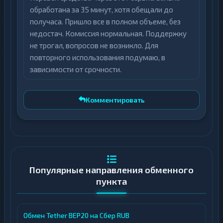
на главной странице сайта.
обработана за 35 минут, хотя обещали до
Профессиональная поддержка
—
получаса. Пришло все в полном объеме, без
клиенты могут обратиться в службу
недостач. Комиссия нормальная. Поддержку
поддержки через Телеграм или по
не трогал, вопросов не возникло. Для
электронной почте.
повторного использования подумаю, в
зависимости от срочности.
Безопасность и соответствие требованиям
HamsterBit серьезно относится к
Комментировать
безопасности транзакций и соблюдению
законодательства. Сервис применяет
строгие меры для предотвращения
незаконных операций:
Популярные направления обменного
Отправителем и получателем платежа
пункта
должно быть одно и то же лицо
Запрещены переводы в пользу третьих
лиц
Обмен Tether BEP20 на Сбер RUB
Все персональные данные