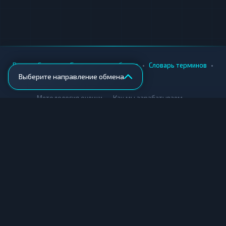
•
•
•
•
Вики
Города
Безопасность обмена
Словарь терминов
Выберите направление обмена
AML-проверка
•
•
Методология оценки
Как мы зарабатываем
Для обменников
Купить крипту
Продать крипту
Купить за рубли
Продать за рубли