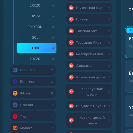
ERC20
★
Грузинский Лари
1
О
OPTM
★
Гривны
1
POLYGON
★
Тайский Бат
1
SOL
★
6
Турецкая Лира
1
М
TON
★
Болгарский лев
1
TRC20
★
Дирхамы
1
USD Coin
5
Б
Армянский драм
1
М
Ethereum
3
Белорусские
1
Bitcoin
2
рубли
Litecoin
1
Индийская рупия
1
Y
М
Tron
1
Казахстанский
1
тенге
Monero
1