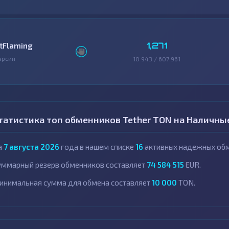
1,271
itFlaming
ерсин
10 943 / 607 961
татистика топ обменников Tether TON на Наличны
а
7 августа 2026
года в нашем списке
16
активных надежных обм
уммарный резерв обменников составляет
74 584 515
EUR.
инимальная сумма для обмена составляет
10 000
TON.