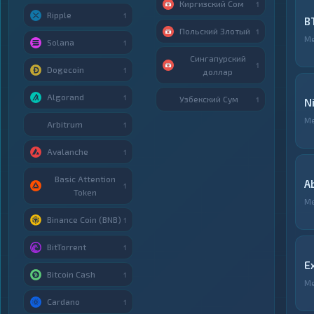
Киргизский Сом
1
Ripple
1
B
Польский Злотый
1
М
Solana
1
Сингапурский
1
Dogecoin
1
доллар
Algorand
1
Узбекский Сум
1
N
М
Arbitrum
1
Avalanche
1
Basic Attention
A
1
Token
М
Binance Coin (BNB)
1
BitTorrent
1
E
Bitcoin Cash
1
М
Cardano
1