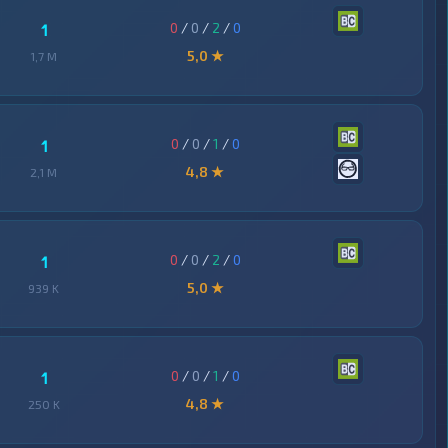
0
/
0
/
2
/
0
1
5,0 ★
1,7 M
0
/
0
/
1
/
0
1
4,8 ★
2,1 M
0
/
0
/
2
/
0
1
5,0 ★
939 K
0
/
0
/
1
/
0
1
4,8 ★
250 K