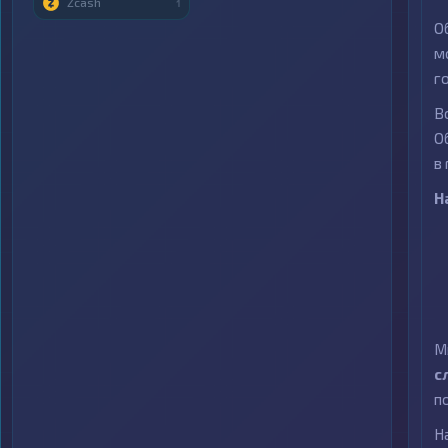
Zcash
1
О
м
г
В
О
в
Н
М
с
п
Н