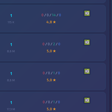
0
/
0
/
14
/
0
1
4,8 ★
115 K
0
/
0
/
2
/
0
1
5,0 ★
8,6 M
0
/
0
/
1
/
0
1
5,0 ★
8,6 M
0
/
0
/
1
/
0
1
5,0 ★
17,3 M