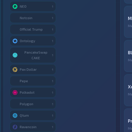
NEO
1
Notcoin
М
1
М
Official Trump
1
Ontology
1
B
PancakeSwap
1
CAKE
М
Pax Dollar
1
Pepe
1
X
Polkadot
1
М
Polygon
1
Qtum
1
P
Ravencoin
1
М