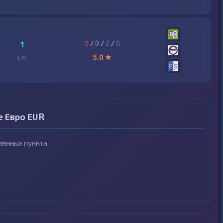
0
/
0
/
2
/
0
1
5,0 ★
5 M
е Евро EUR
енных пункта.