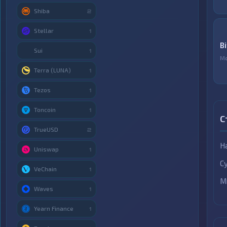
Shiba
2
Stellar
1
B
Sui
1
М
Terra (LUNA)
1
Tezos
1
Toncoin
1
С
TrueUSD
2
Н
Uniswap
1
С
VeChain
1
М
Waves
1
Yearn Finance
1