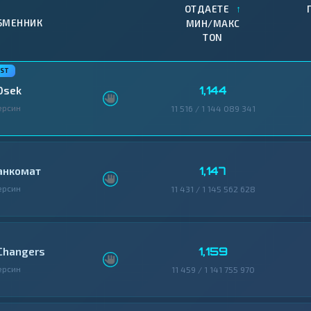
↑
ОТДАЕТЕ
БМЕННИК
МИН/МАКС
TON
1,144
0sek
ерсин
11 516 / 1 144 089 341
1,147
анкомат
ерсин
11 431 / 1 145 562 628
1,159
Changers
ерсин
11 459 / 1 141 755 970