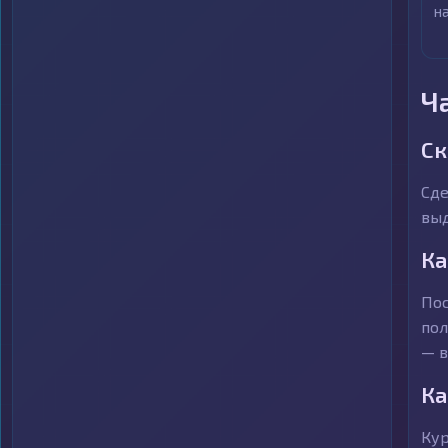
н
Ч
Ск
Сде
выд
Ка
Пос
пол
— в
Ка
Кур