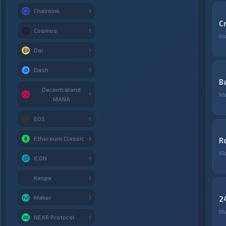
Chainlink
1
C
Cosmos
1
М
Dai
1
Dash
1
B
Decentraland
М
1
MANA
EOS
1
Ethereum Classic
1
R
М
ICON
1
Kaspa
1
Maker
2
1
М
NEAR Protocol
1