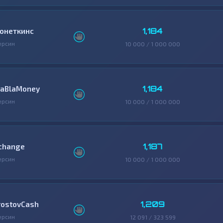
1,184
онеткинс
ерсин
10 000 / 1 000 000
1,184
laBlaMoney
ерсин
10 000 / 1 000 000
1,187
change
ерсин
10 000 / 1 000 000
1,209
rostovCash
ерсин
12 091 / 323 599