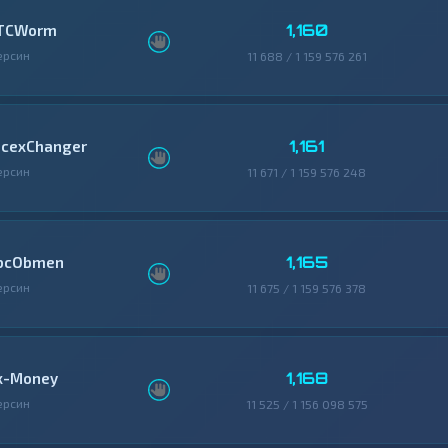
1,160
TCWorm
ерсин
11 688 / 1 159 576 261
1,161
icexChanger
ерсин
11 671 / 1 159 576 248
1,165
bcObmen
ерсин
11 675 / 1 159 576 378
1,168
x-Money
ерсин
11 525 / 1 156 098 575