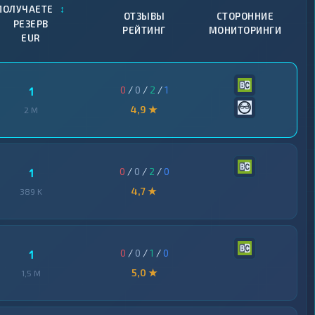
↕
ПОЛУЧАЕТЕ
ОТЗЫВЫ
СТОРОННИЕ
РЕЗЕРВ
РЕЙТИНГ
МОНИТОРИНГИ
EUR
0
/
0
/
2
/
1
1
4,9 ★
2 M
0
/
0
/
2
/
0
1
4,7 ★
389 K
0
/
0
/
1
/
0
1
5,0 ★
1,5 M