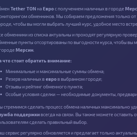
бмен
Tether TON
на
Евро
с получением наличных в городе
Мерс
ониторингом обменников. Мы собираем предложения только от 
ороде, чтобы вы могли выбрать лучший курс, удобное место встр
се обменники из списка актуальны и проходят регулярную провер
бменные пункты отсортированы по выгодности курса, чтобы вы 
 городе
Мерсин
.
а что стоит обратить внимание:
Минимальные и максимальные суммы обмена;
Резерв наличных в
евро
в выбранном городе;
Отзывы и рейтинг обменного пункта;
Особые условия сделки — необходимые документы, предварит
ы стремимся сделать процесс обмена наличных максимально удо
лужба поддержки
всегда на связи. Вы также можете оставить
ользователям сделать правильный выбор.
аш сервис регулярно обновляется и предлагает только актуаль