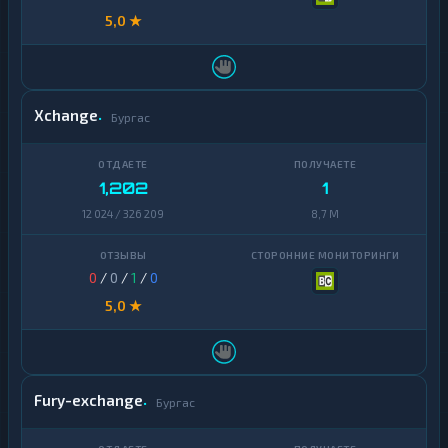
5,0 ★
Xchange
Бургас
1,202
1
12 024 / 326 209
8,7 M
0
/
0
/
1
/
0
5,0 ★
Fury-exchange
Бургас