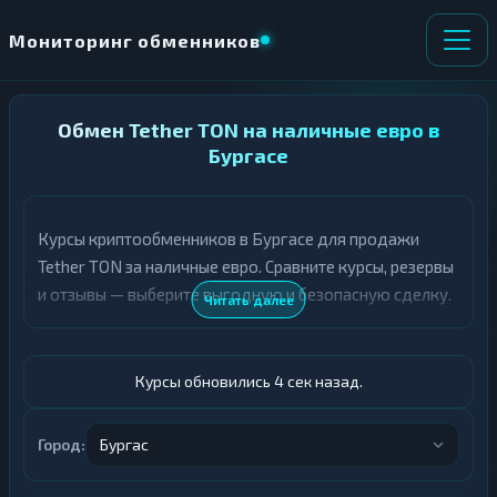
Мониторинг обменников
НАПРАВЛЕНИЕ
Обмен Tether TON на наличные евро в
×
ОБМЕНА
Бургасе
★ ИЗБРАННОЕ
ВСЕ РАЗДЕЛЫ
Курсы криптообменников в Бургасе для продажи
Tether TON за наличные евро. Сравните курсы, резервы
О
П
Т
О
и отзывы — выберите выгодную и безопасную сделку.
Читать далее
Д
Л
А
У
Ё
Ч
Т
А
Курсы обновились 5 сек назад.
Е
Е
Т
USDT TON
Е
Город:
Бургас
Евро