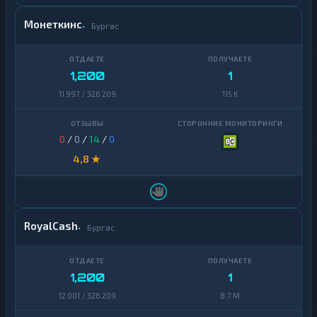
Монеткинс
Бургас
1,200
1
11 997 / 326 209
115 K
0
/
0
/
14
/
0
4,8 ★
RoyalCash
Бургас
1,200
1
12 001 / 326 209
8,7 M