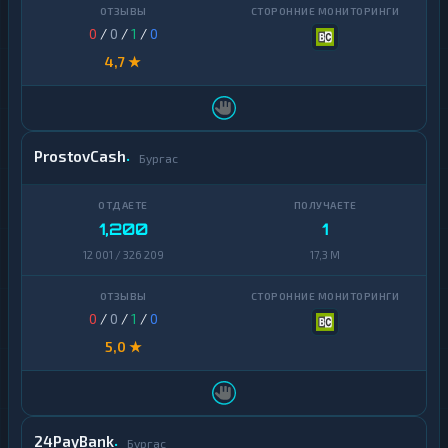
0
/
0
/
1
/
0
4,7 ★
ProstovCash
Бургас
1,200
1
12 001 / 326 209
17,3 M
0
/
0
/
1
/
0
5,0 ★
24PayBank
Бургас