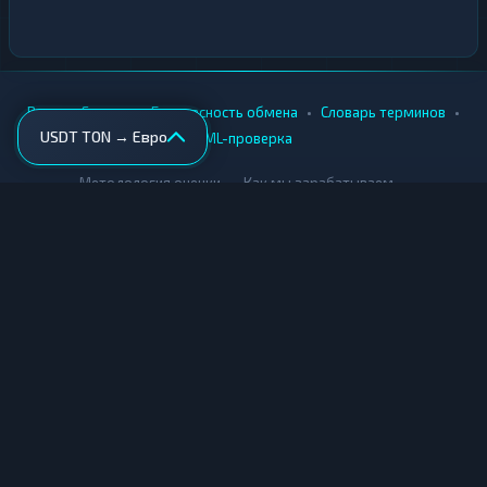
•
•
•
•
Вики
Города
Безопасность обмена
Словарь терминов
USDT TON → Евро
AML-проверка
•
•
Методология оценки
Как мы зарабатываем
Для обменников
Купить крипту
Продать крипту
Купить за рубли
Продать за рубли