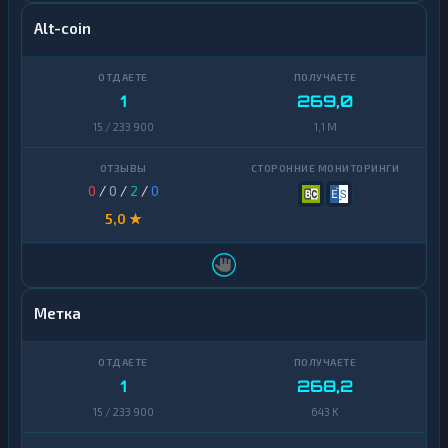
Alt-coin
1
269,0
15 / 233 900
1,1 M
0
/
0
/
2
/
0
5,0 ★
Метка
1
268,2
15 / 233 900
643 K