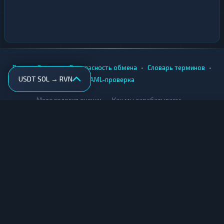
•
•
•
•
Вики
Города
Безопасность обмена
Словарь терминов
USDT SOL → RVN
AML-проверка
•
•
Методология оценки
Как мы зарабатываем
Для обменников
Купить крипту
Продать крипту
Купить за рубли
Продать за рубли