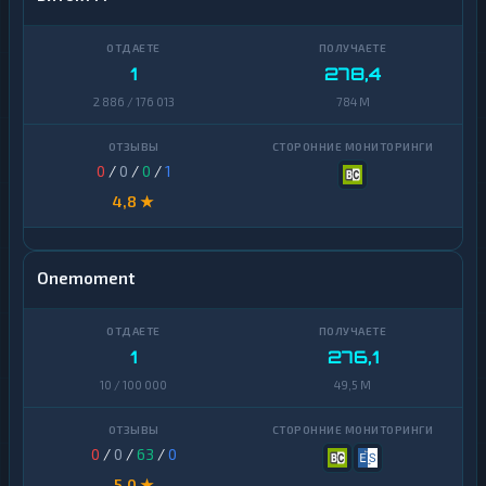
1
278,4
2 886 / 176 013
784 M
0
/
0
/
0
/
1
4,8 ★
Onemoment
1
276,1
10 / 100 000
49,5 M
0
/
0
/
63
/
0
5,0 ★