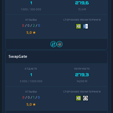
1
279,6
Ontology
1
Zcash
1
1 000 / 300 000
15,4 M
PancakeSwap
1
CAKE
0
/
0
/
2
/
0
Pax
1
Dollar
5,0 ★
Pepe
1
Polkadot
1
SwapGate
Polygon
1
Qtum
1
1
279,3
Ravencoin
1
5 000 / 1 000 000
14206 M
Shiba
2
Stellar
0
/
0
/
1
/
0
1
5,0 ★
Sui
1