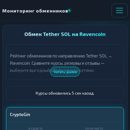
Мониторинг обменников
НАПРАВЛЕНИЕ
Обмен Tether SOL на Ravencoin
×
ОБМЕНА
Рейтинг обменников по направлению Tether SOL →
★ ИЗБРАННОЕ
ВСЕ РАЗДЕЛЫ
Ravencoin. Сравните курсы, резервы и отзывы —
выберите выгодный обмен между сетями.
О
П
Читать далее
Т
О
Д
Л
А
У
Ё
Ч
Курсы обновились 5 сек назад.
Т
А
Е
Е
Т
USDT SOL
CryptoGin
Е
RVN