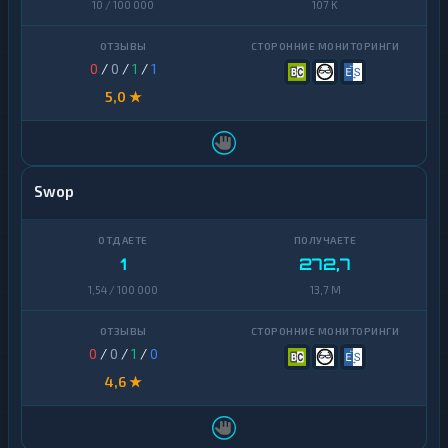
10 / 100 000
107 K
0
/
0
/
1
/
1
5,0 ★
Swop
1
272,7
1,54 / 100 000
13,7 M
0
/
0
/
1
/
0
4,6 ★