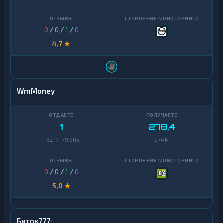
0
/
0
/
1
/
0
4,7 ★
WmMoney
1
278,4
1 321 / 179 605
974 M
0
/
0
/
1
/
0
5,0 ★
Биток777