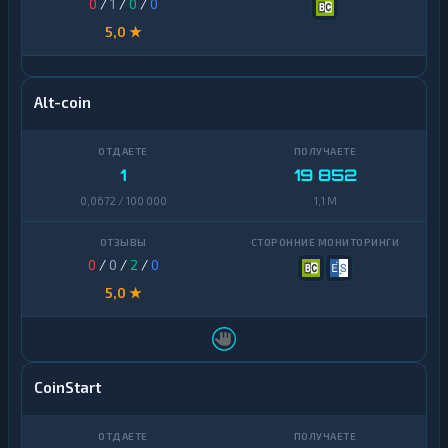
0
/
1
/
0
/
0
5,0 ★
Alt-coin
1
19 852
0,0672 / 100 000
1,1 M
0
/
0
/
2
/
0
5,0 ★
CoinStart