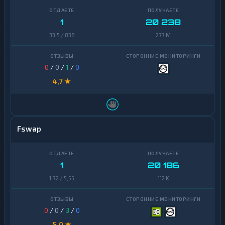
1
20 238
33,5 / 838
277 M
0
/
0
/
1
/
0
4,7 ★
Fswap
1
20 186
1,72 / 5,55
112 K
0
/
0
/
3
/
0
5,0 ★