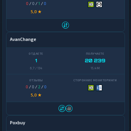
0
/
0
/
1
/
0
5,0 ★
AvanChange
1
20 239
6,7 / 134
15,4 M
0
/
0
/
2
/
0
5,0 ★
Poxbuy