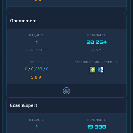
Onemoment
1
20 054
0,00796 / 1 000
49,5 M
0
/
0
/
63
/
0
5,0 ★
EcashExpert
1
19 998