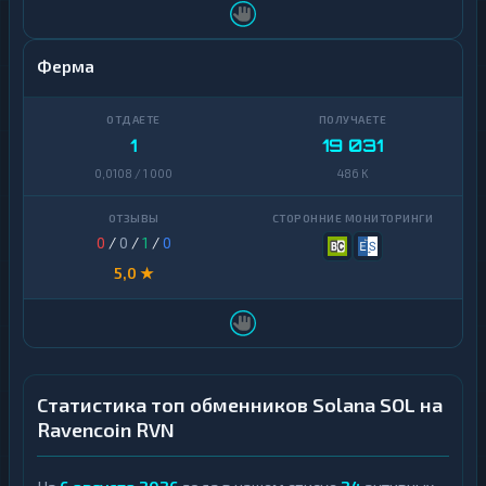
Ферма
1
19 031
0,0108 / 1 000
486 K
0
/
0
/
1
/
0
5,0 ★
Статистика топ обменников Solana SOL на
Ravencoin RVN