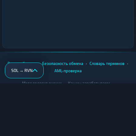
•
•
•
•
Вики
Города
Безопасность обмена
Словарь терминов
SOL → RVN
AML-проверка
•
•
Методология оценки
Как мы зарабатываем
Для обменников
Купить крипту
Продать крипту
Купить за рубли