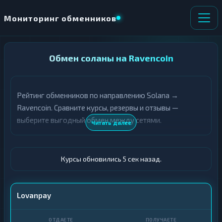
Мониторинг обменников
НАПРАВЛЕНИЕ
Обмен соланы на Ravencoin
×
ОБМЕНА
Рейтинг обменников по направлению Solana →
★ ИЗБРАННОЕ
ВСЕ РАЗДЕЛЫ
Ravencoin. Сравните курсы, резервы и отзывы —
выберите выгодный обмен между сетями.
О
П
Читать далее
Т
О
Д
Л
А
У
Ё
Ч
Курсы обновились 6 сек назад.
Т
А
Е
Е
Т
SOL
Lovanpay
Е
RVN