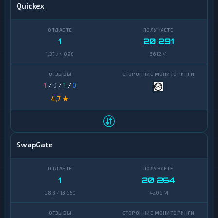
Quickex
1
20 291
1,37 / 4 098
6612 M
1
/
0
/
1
/
0
4,7 ★
SwapGate
1
20 264
68,3 / 13 650
14206 M