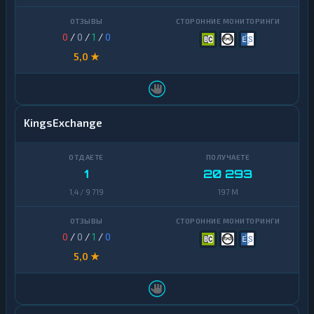
Zcash
1
0
/
0
/
1
/
0
5,0 ★
KingsExchange
1
20 293
1,4 / 9 719
197 M
0
/
0
/
1
/
0
5,0 ★