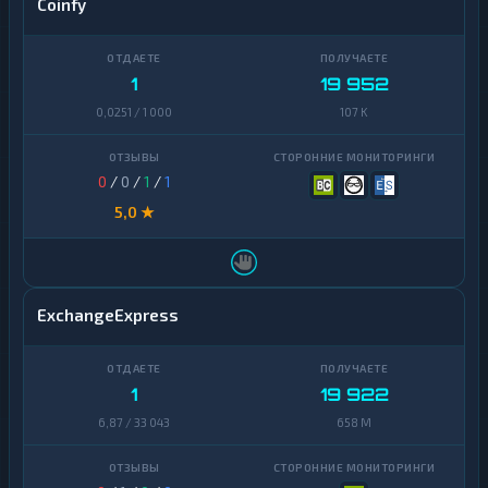
Coinfy
1
19 952
0,0251 / 1 000
107 K
0
/
0
/
1
/
1
5,0 ★
ExchangeExpress
1
19 922
6,87 / 33 043
658 M