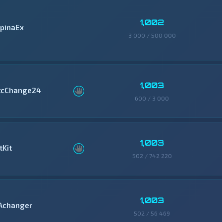
1,002
lpinaEx
3 000 / 500 000
1,003
tcChange24
600 / 3 000
1,003
tKit
502 / 742 220
1,003
Achanger
502 / 56 469