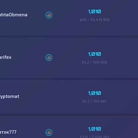
1,010
uhtaObmena
200 / 50 479 556
1,010
arifex
25,2 / 100 000
1,010
ryptomat
20,2 / 159 487
1,010
иток777
1 212 / 2 020 201