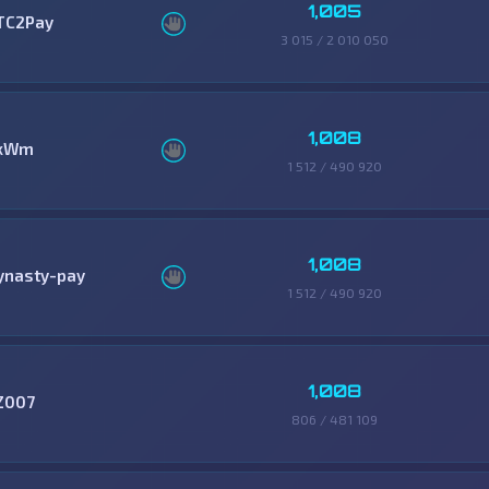
1,005
TC2Pay
3 015 / 2 010 050
1,008
xWm
1 512 / 490 920
1,008
ynasty-pay
1 512 / 490 920
1,008
Z007
806 / 481 109