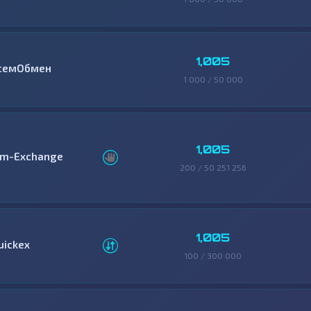
1,005
семОбмен
1 000 / 50 000
1,005
im-Exchange
200 / 50 251 256
1,005
uickex
100 / 300 000