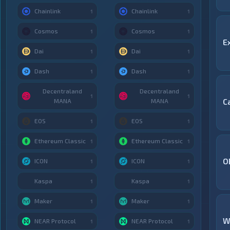
Chainlink
Chainlink
1
1
Cosmos
Cosmos
1
1
E
Dai
Dai
1
1
Dash
Dash
1
1
Decentraland
Decentraland
1
1
MANA
MANA
С
EOS
EOS
1
1
Ethereum Classic
Ethereum Classic
1
1
O
ICON
ICON
1
1
Kaspa
Kaspa
1
1
Maker
Maker
1
1
W
NEAR Protocol
NEAR Protocol
1
1