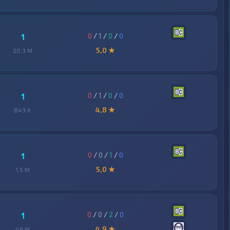
0
/
1
/
0
/
0
1
5,0 ★
20,3 M
0
/
1
/
0
/
0
1
4,8 ★
843 K
0
/
0
/
1
/
0
1
5,0 ★
1,5 M
0
/
0
/
2
/
0
1
4,9 ★
46 M