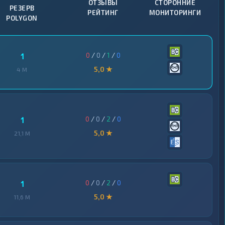
ОТЗЫВЫ
СТОРОННИЕ
РЕЗЕРВ
РЕЙТИНГ
МОНИТОРИНГИ
POLYGON
0
/
0
/
1
/
0
1
5,0 ★
4 M
0
/
0
/
2
/
0
1
5,0 ★
21,1 M
0
/
0
/
2
/
0
1
5,0 ★
11,6 M