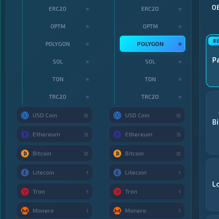
О
ERC20
ERC20
★
★
OPTM
OPTM
★
★
POLYGON
POLYGON
★
★
P
SOL
SOL
★
★
TON
TON
★
★
TRC20
TRC20
★
★
USD Coin
USD Coin
5
5
B
Ethereum
Ethereum
3
3
Bitcoin
Bitcoin
2
2
Litecoin
Litecoin
1
1
L
Tron
Tron
1
1
Monero
Monero
1
1