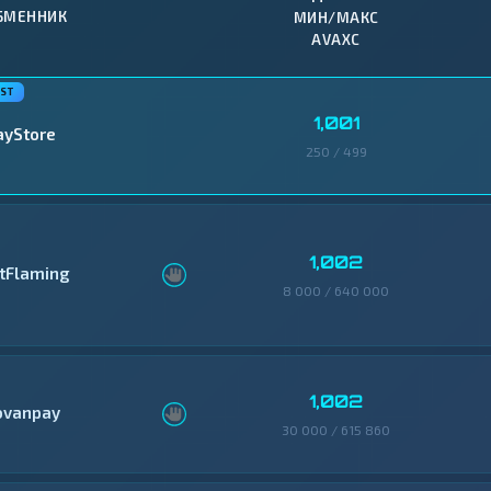
БМЕННИК
МИН/МАКС
AVAXC
1,001
ayStore
250 / 499
1,002
itFlaming
8 000 / 640 000
1,002
ovanpay
30 000 / 615 860