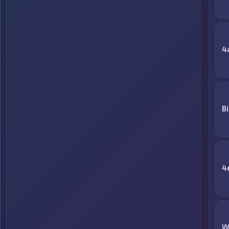
4
Bi
4
W