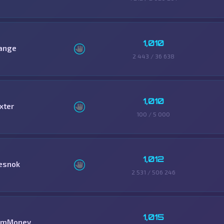
1,010
ange
2 443 / 36 638
1,010
xter
100 / 5 000
1,012
esnok
2 531 / 506 246
1,015
mMoney