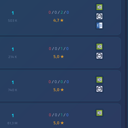
0
/
0
/
2
/
0
1
4,7 ★
503 K
0
/
0
/
1
/
0
1
5,0 ★
214 K
0
/
0
/
0
/
0
1
5,0 ★
740 K
0
/
0
/
1
/
0
1
5,0 ★
61,3 M