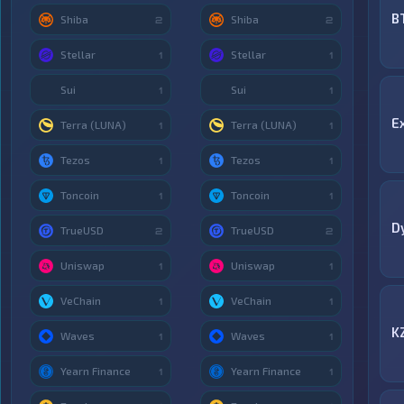
B
Shiba
Shiba
2
2
Stellar
Stellar
1
1
Sui
Sui
1
1
E
Terra (LUNA)
Terra (LUNA)
1
1
Tezos
Tezos
1
1
Toncoin
Toncoin
1
1
D
TrueUSD
TrueUSD
2
2
Uniswap
Uniswap
1
1
VeChain
VeChain
1
1
K
Waves
Waves
1
1
Yearn Finance
Yearn Finance
1
1