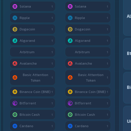
Solana
Solana
1
1
A
Ripple
Ripple
1
1
Dogecoin
Dogecoin
1
1
Algorand
Algorand
1
1
Arbitrum
Arbitrum
1
1
B
Avalanche
Avalanche
1
1
Basic Attention
Basic Attention
1
1
Token
Token
Bi
Binance Coin (BNB)
Binance Coin (BNB)
1
1
BitTorrent
BitTorrent
1
1
Bitcoin Cash
Bitcoin Cash
1
1
U
Cardano
Cardano
1
1