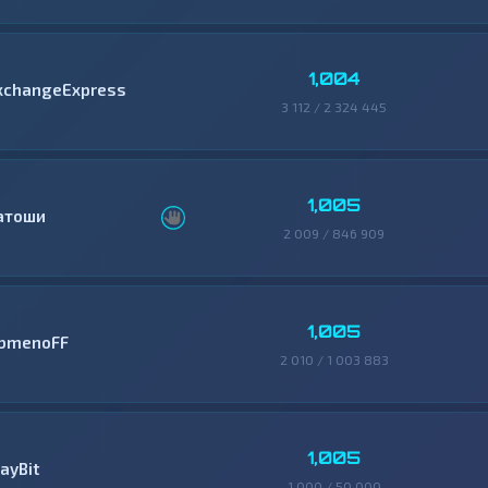
1,004
xchangeExpress
3 112 / 2 324 445
1,005
атоши
2 009 / 846 909
1,005
bmenoFF
2 010 / 1 003 883
1,005
ayBit
1 000 / 50 000