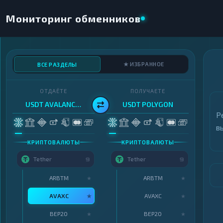
Мониторинг обменников
★ ИЗБРАННОЕ
ВСЕ РАЗДЕЛЫ
ОТДАЁТЕ
ПОЛУЧАЕТЕ
USDT AVALANCHE
USDT POLYGON
Р
в
КРИПТОВАЛЮТЫ
КРИПТОВАЛЮТЫ
Tether
Tether
9
9
ARBTM
ARBTM
★
★
AVAXC
AVAXC
★
★
BEP20
BEP20
★
★