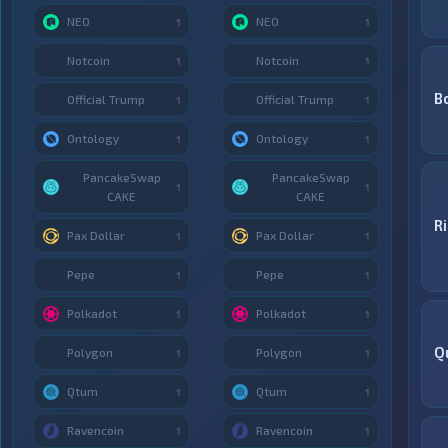
NEO
NEO
1
1
Notcoin
Notcoin
1
1
В
Official Trump
Official Trump
1
1
Ontology
Ontology
1
1
PancakeSwap
PancakeSwap
1
1
CAKE
CAKE
R
Pax Dollar
Pax Dollar
1
1
Pepe
Pepe
1
1
Polkadot
Polkadot
1
1
Q
Polygon
Polygon
1
1
Qtum
Qtum
1
1
Ravencoin
Ravencoin
1
1