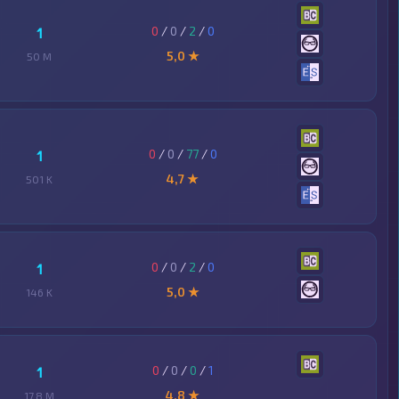
0
/
0
/
2
/
0
1
5,0 ★
50 M
0
/
0
/
77
/
0
1
4,7 ★
501 K
0
/
0
/
2
/
0
1
5,0 ★
146 K
0
/
0
/
0
/
1
1
4,8 ★
17,8 M