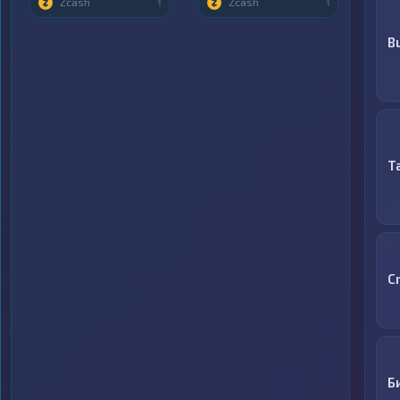
Zcash
Zcash
1
1
B
T
C
Б