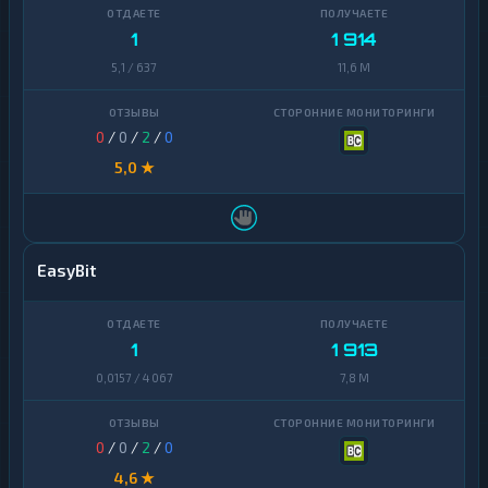
1
1 914
5,1 / 637
11,6 M
0
/
0
/
2
/
0
5,0 ★
EasyBit
1
1 913
0,0157 / 4 067
7,8 M
0
/
0
/
2
/
0
4,6 ★