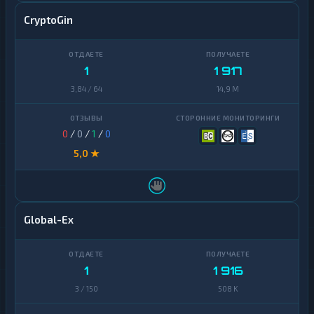
CryptoGin
1
1 917
3,84 / 64
14,9 M
0
/
0
/
1
/
0
5,0 ★
Global-Ex
1
1 916
3 / 150
508 K