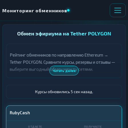
Мониторинг обменников
НАПРАВЛЕНИЕ
Обмен эфириума на Tether POLYGON
×
ОБМЕНА
Рейтинг обменников по направлению Ethereum →
★ ИЗБРАННОЕ
ВСЕ РАЗДЕЛЫ
Tether POLYGON. Сравните курсы, резервы и отзывы —
выберите выгодный обмен между сетями.
О
П
Читать далее
Т
О
Д
Л
А
У
Ё
Ч
Курсы обновились 6 сек назад.
Т
А
Е
Е
Т
ETH
RubyCash
Е
USDT POLYGON