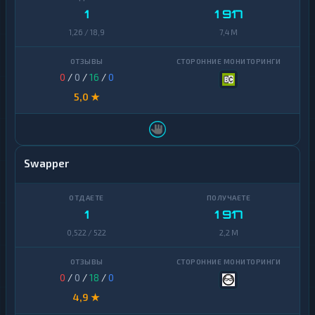
1
1 917
1,26 / 18,9
7,4 M
0
/
0
/
16
/
0
5,0 ★
Swapper
1
1 917
0,522 / 522
2,2 M
0
/
0
/
18
/
0
4,9 ★