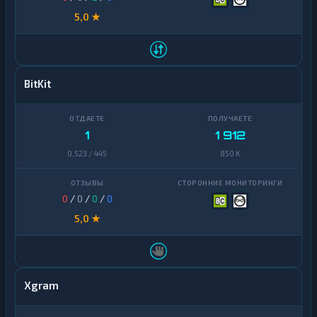
5,0 ★
BitKit
1
1 912
0,523 / 445
850 K
0
/
0
/
0
/
0
5,0 ★
Xgram