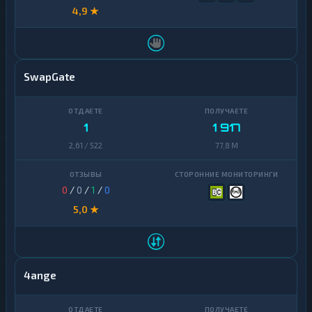
4,9 ★
SwapGate
1
1 917
2,61 / 522
77,8 M
0
/
0
/
1
/
0
5,0 ★
4ange