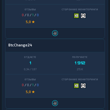
0
/
0
/
1
/
0
5,0 ★
BtcChange24
1
1 912
0,34 / 1,67
215 K
0
/
0
/
1
/
0
5,0 ★