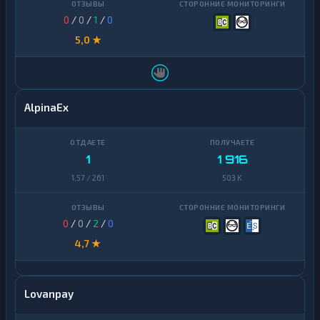
0
/
0
/
1
/
0
5,0 ★
AlpinaEx
1
1 916
1,57 / 261
503 K
0
/
0
/
2
/
0
4,7 ★
Lovanpay