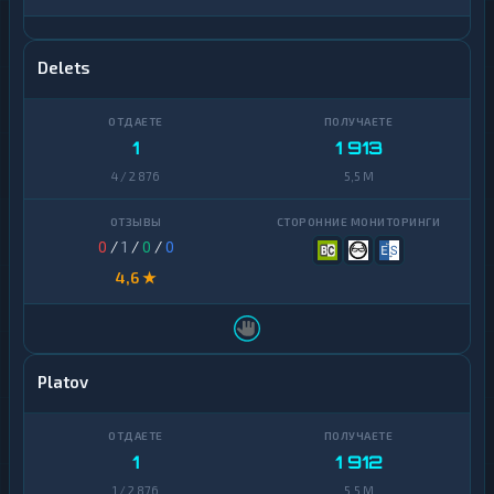
Delets
1
1 913
4 / 2 876
5,5 M
0
/
1
/
0
/
0
4,6 ★
Platov
1
1 912
1 / 2 876
5,5 M