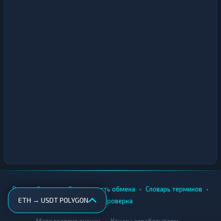
•
•
•
•
Вики
Города
Безопасность обмена
Словарь терминов
ETH → USDT POLYGON
AML-проверка
•
•
Методология оценки
Как мы зарабатываем