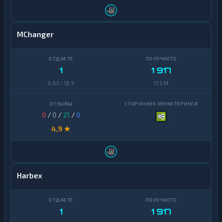
MChanger
1
1 917
0,63 / 18,9
17,5 M
0
/
0
/
21
/
0
4,9 ★
Harbex
1
1 917