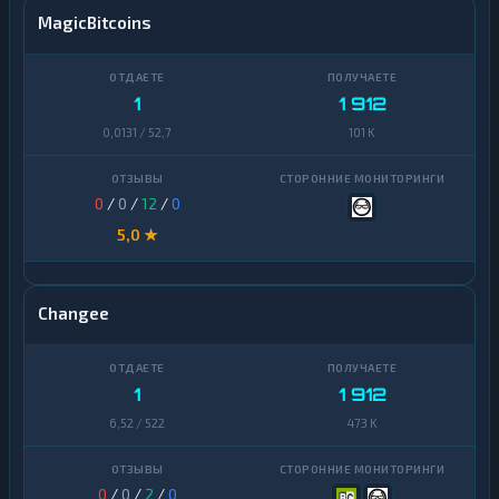
MagicBitcoins
1
1 912
0,0131 / 52,7
101 K
0
/
0
/
12
/
0
5,0 ★
Changee
1
1 912
6,52 / 522
473 K
0
/
0
/
2
/
0