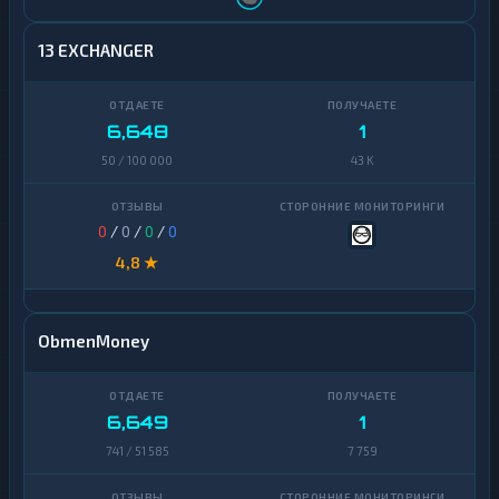
13 EXCHANGER
6,648
1
50 / 100 000
43 K
0
/
0
/
0
/
0
4,8 ★
ObmenMoney
6,649
1
741 / 51 585
7 759