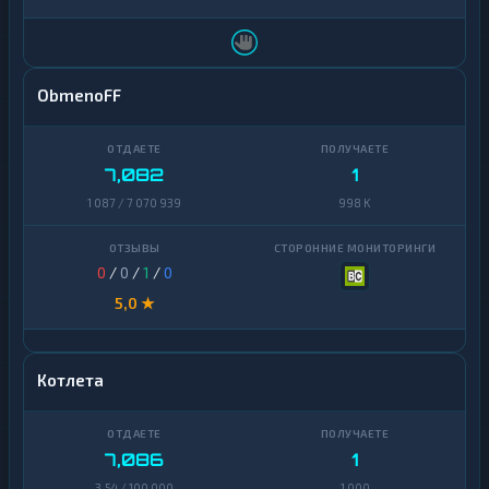
ObmenoFF
7,082
1
1 087 / 7 070 939
998 K
0
/
0
/
1
/
0
5,0 ★
Котлета
7,086
1
3,54 / 100 000
1 000