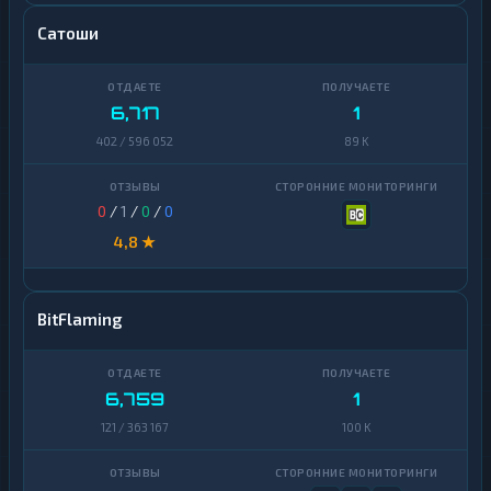
Сатоши
6,717
1
402 / 596 052
89 K
0
/
1
/
0
/
0
4,8 ★
BitFlaming
6,759
1
121 / 363 167
100 K