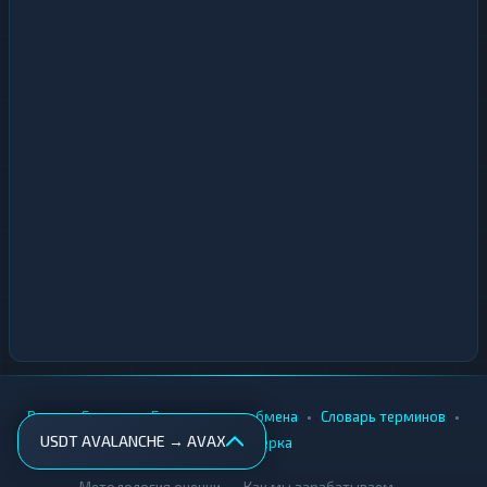
•
•
•
•
Вики
Города
Безопасность обмена
Словарь терминов
USDT AVALANCHE → AVAX
AML-проверка
•
•
Методология оценки
Как мы зарабатываем