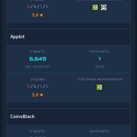
0
/
0
/
1
/
0
5,0 ★
Appbit
6,649
1
90 / 56 972 407
8,6 M
0
/
0
/
1
/
0
5,0 ★
CoinsBlack