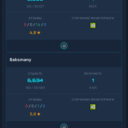
120 / 60 227
632 K
0
/
0
/
14
/
0
4,8 ★
Baksmany
6,634
1
180 / 361 489
9 435
0
/
0
/
1
/
0
5,0 ★