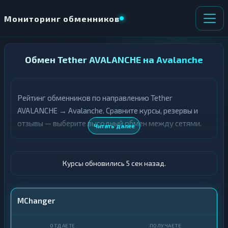
Мониторинг обменников
НАПРАВЛЕНИЕ
Обмен Tether AVALANCHE на Avalanche
×
ОБМЕНА
Рейтинг обменников по направлению Tether
★ ИЗБРАННОЕ
ВСЕ РАЗДЕЛЫ
AVALANCHE → Avalanche. Сравните курсы, резервы и
отзывы — выберите выгодный обмен между сетями.
О
П
Читать далее
Т
О
Д
Л
А
У
Ё
Ч
Курсы обновились 6 сек назад.
Т
А
Е
Е
Т
USDT AVALANCHE
MChanger
Е
AVAX