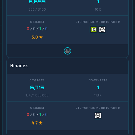
6,699
1
300 / 8 160
10 K
0
/
0
/
1
/
0
5,0 ★
Hinadex
6,715
1
134 / 1 000 000
118 K
0
/
0
/
1
/
0
4,7 ★