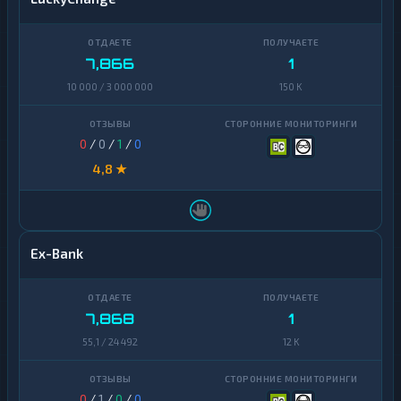
7,866
1
10 000 / 3 000 000
150 K
0
/
0
/
1
/
0
4,8 ★
Ex-Bank
7,868
1
55,1 / 24 492
12 K
0
/
1
/
0
/
0