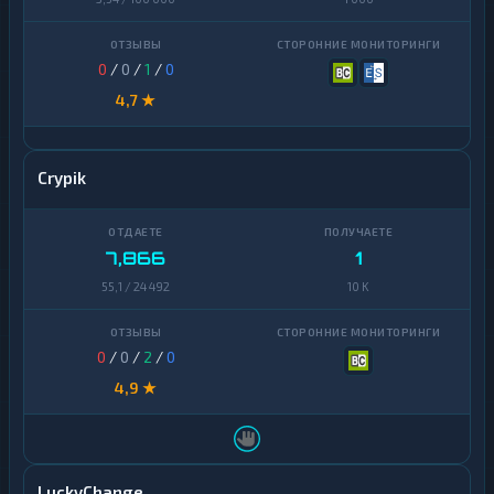
0
/
0
/
1
/
0
4,7 ★
Crypik
7,866
1
55,1 / 24 492
10 K
0
/
0
/
2
/
0
4,9 ★
LuckyChange