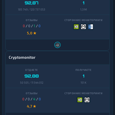
Zcash
1
Finance
92,87
1
185 749 / 120 737 053
1,3 M
Zcash
1
0
/
0
/
1
/
0
5,0 ★
Cryptomonitor
92,88
1
50 505 / 11 544 012
151 K
0
/
0
/
4
/
0
4,7 ★