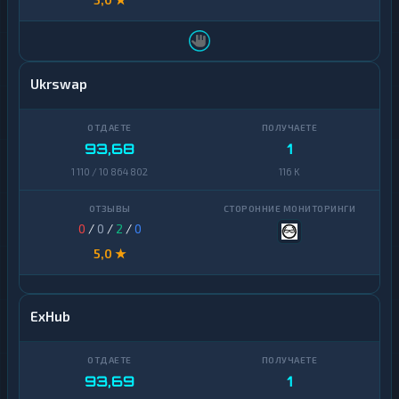
Ukrswap
93,68
1
1 110 / 10 864 802
116 K
0
/
0
/
2
/
0
5,0 ★
ExHub
93,69
1