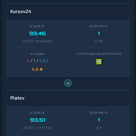
Kursov24
93,46
1
70 852 / 8 996 900
7,2 M
0
/
1
/
0
/
0
4,6 ★
Platov
93,51
1
20 000 / 4 675 350
50 K