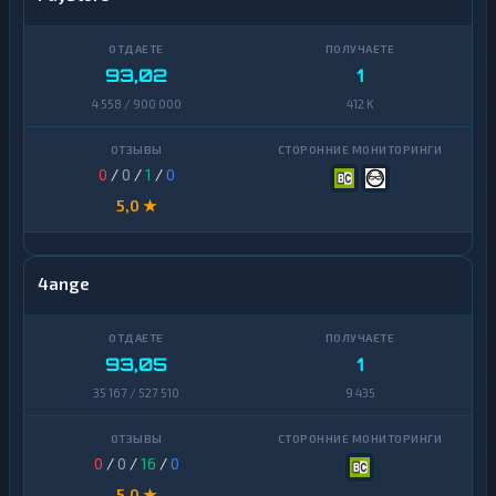
93,02
1
4 558 / 900 000
412 K
0
/
0
/
1
/
0
5,0 ★
4ange
93,05
1
35 167 / 527 510
9 435
0
/
0
/
16
/
0
5,0 ★