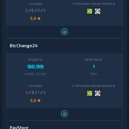
0
/
0
/
0
/
0
5,0 ★
BtcChange24
92,99
1
8 600 / 43 000
191 K
0
/
0
/
1
/
0
5,0 ★
PayStore