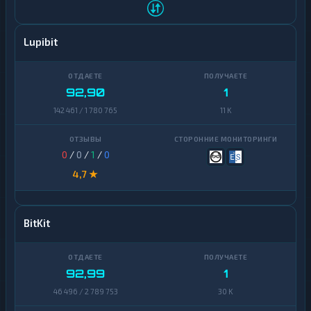
Lupibit
92,90
1
142 461 / 1 780 765
11 K
0
/
0
/
1
/
0
4,7 ★
BitKit
92,99
1
46 496 / 2 789 753
30 K