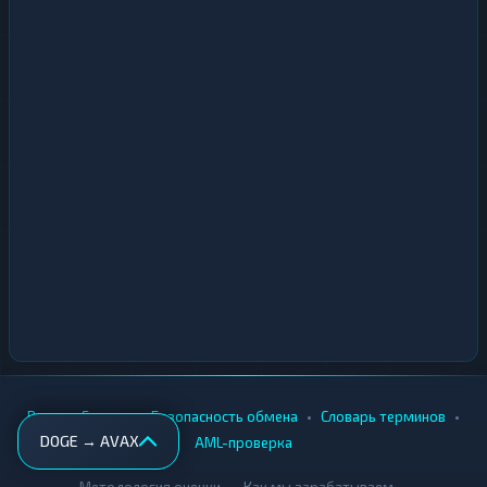
•
•
•
•
Вики
Города
Безопасность обмена
Словарь терминов
DOGE → AVAX
AML-проверка
•
•
Методология оценки
Как мы зарабатываем