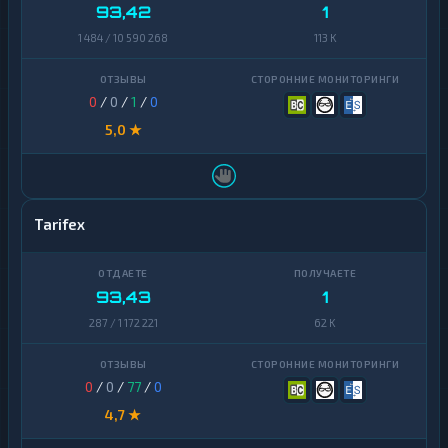
93,42
1
1 484 / 10 590 268
113 K
0
/
0
/
1
/
0
5,0 ★
Tarifex
93,43
1
287 / 1 172 221
62 K
0
/
0
/
77
/
0
4,7 ★