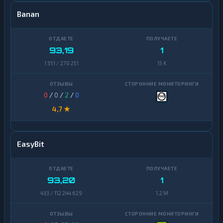
Banan
93,19
1
1 351 / 270 251
15 K
0
/
0
/
2
/
0
4,7 ★
EasyBit
93,20
1
433 / 112 244 629
1,2 M