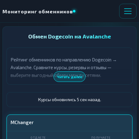
Мониторинг обменников
НАПРАВЛЕНИЕ
Обмен Dogecoin на Avalanche
×
ОБМЕНА
Рейтинг обменников по направлению Dogecoin →
★ ИЗБРАННОЕ
ВСЕ РАЗДЕЛЫ
Avalanche. Сравните курсы, резервы и отзывы —
выберите выгодный обмен между сетями.
О
П
Читать далее
Т
О
Д
Л
А
У
Ё
Ч
Курсы обновились 6 сек назад.
Т
А
Е
Е
Т
DOGE
MChanger
Е
AVAX