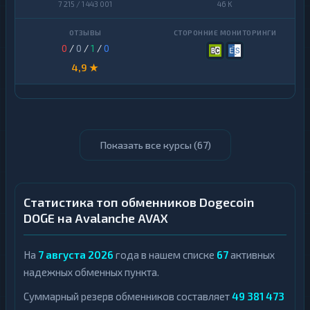
7 215 / 1 443 001
46 K
0
/
0
/
1
/
0
4,9 ★
Показать все курсы (
67
)
Статистика топ обменников Dogecoin
DOGE на Avalanche AVAX
На
7 августа 2026
года в нашем списке
67
активных
надежных обменных пункта.
Суммарный резерв обменников составляет
49 381 473