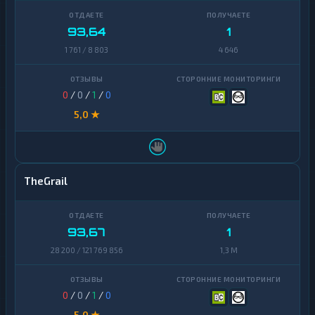
93,64
1
1 761 / 8 803
4 646
0
/
0
/
1
/
0
5,0 ★
TheGrail
93,67
1
28 200 / 121 769 856
1,3 M
0
/
0
/
1
/
0
5,0 ★