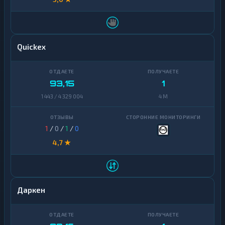
Quickex
93,15
1
1 443 / 4 329 004
4 M
1
/
0
/
1
/
0
4,7 ★
Даркен