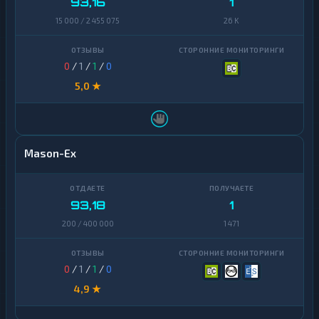
93,16
1
15 000 / 2 455 075
26 K
0
/
1
/
1
/
0
5,0 ★
Mason-Ex
93,18
1
200 / 400 000
1 471
0
/
1
/
1
/
0
4,9 ★