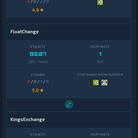
0
/
0
/
2
/
0
4,6 ★
FloatChange
93,27
1
280 / 74 613
10 K
0
/
0
/
1
/
0
5,0 ★
KingsExchange