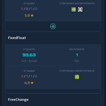
0
/
0
/
1
/
0
5,0 ★
FixedFloat
93,63
1
14,6 / 83 428
10 K
0
/
1
/
1
/
0
4,9 ★
FreeChange