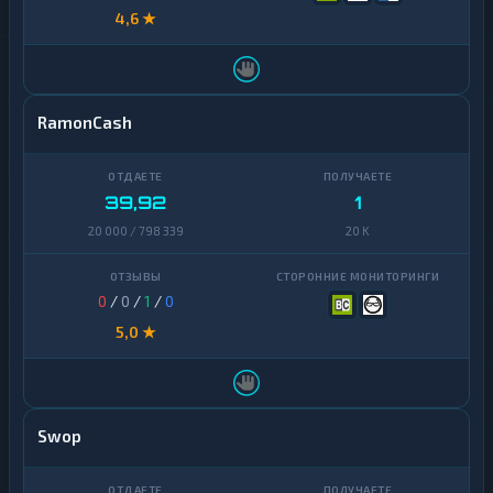
4,6 ★
RamonCash
39,92
1
20 000 / 798 339
20 K
0
/
0
/
1
/
0
5,0 ★
Swop