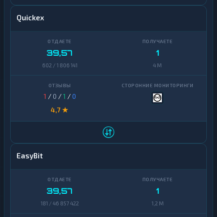
Quickex
39,57
1
602 / 1 806 141
4 M
1
/
0
/
1
/
0
4,7 ★
EasyBit
39,57
1
181 / 46 857 422
1,2 M