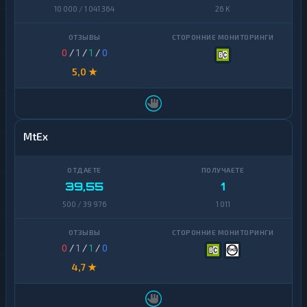
Finance
10 000 / 1 041 364
26 K
Zcash
1
0
/
1
/
1
/
0
5,0 ★
MtEx
39,55
1
500 / 39 976
1 011
0
/
1
/
1
/
0
4,7 ★