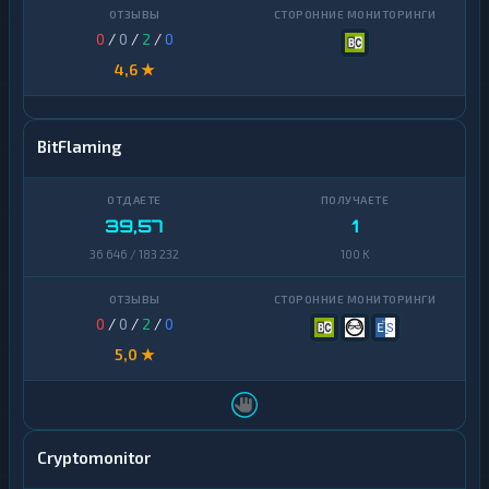
0
/
0
/
2
/
0
4,6 ★
BitFlaming
39,57
1
36 646 / 183 232
100 K
0
/
0
/
2
/
0
5,0 ★
Cryptomonitor