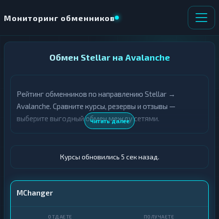
Мониторинг обменников
НАПРАВЛЕНИЕ
Обмен Stellar на Avalanche
×
ОБМЕНА
Рейтинг обменников по направлению Stellar →
★ ИЗБРАННОЕ
ВСЕ РАЗДЕЛЫ
Avalanche. Сравните курсы, резервы и отзывы —
выберите выгодный обмен между сетями.
О
П
Читать далее
Т
О
Д
Л
А
У
Ё
Ч
Курсы обновились 6 сек назад.
Т
А
Е
Е
Т
XLM
MChanger
Е
AVAX