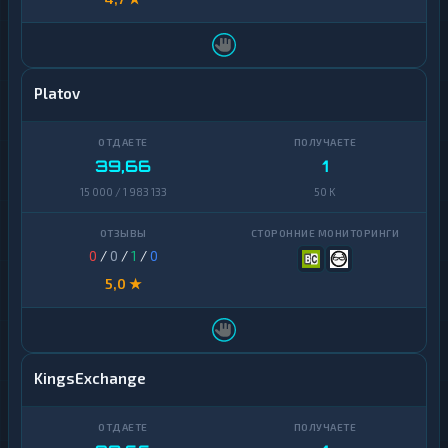
Platov
39,66
1
15 000 / 1 983 133
50 K
0
/
0
/
1
/
0
5,0 ★
KingsExchange