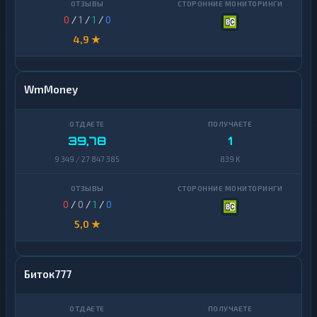
0
/
1
/
1
/
0
4,9 ★
WmMoney
39,78
1
9 349 / 27 847 385
839 K
0
/
0
/
1
/
0
5,0 ★
Биток777