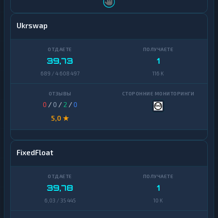
Ukrswap
39,73
1
689 / 4 608 497
116 K
0
/
0
/
2
/
0
5,0 ★
FixedFloat
39,78
1
6,03 / 35 445
10 K