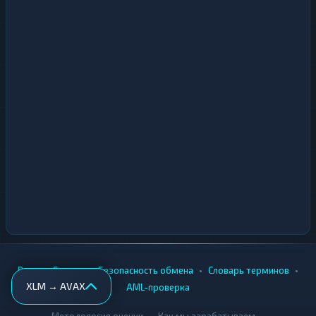
•
•
•
•
Вики
Города
Безопасность обмена
Словарь терминов
XLM → AVAX
AML-проверка
•
•
Методология оценки
Как мы зарабатываем