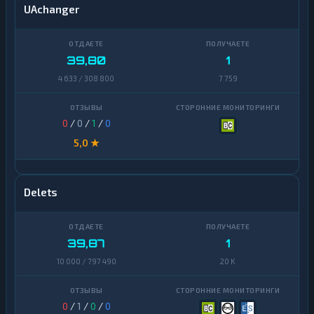
UAchanger
39,80
1
4 633 / 308 800
7 759
0
/
0
/
1
/
0
5,0 ★
Delets
39,87
1
10 000 / 797 490
20 K
0
/
1
/
0
/
0