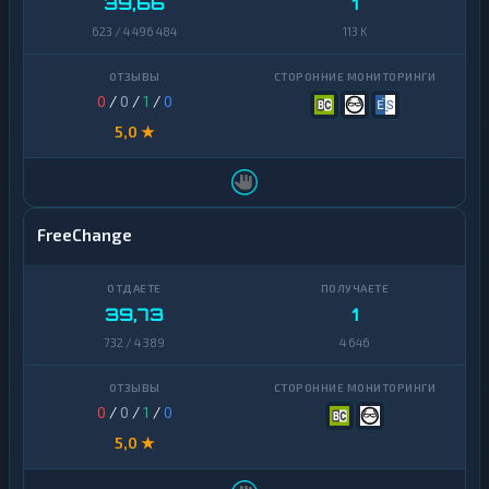
39,66
1
623 / 4 496 484
113 K
0
/
0
/
1
/
0
5,0 ★
FreeChange
39,73
1
732 / 4 389
4 646
0
/
0
/
1
/
0
5,0 ★