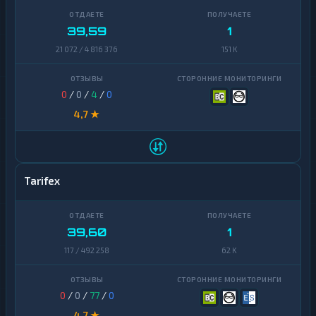
39,59
1
21 072 / 4 816 376
151 K
0
/
0
/
4
/
0
4,7 ★
Tarifex
39,60
1
117 / 492 258
62 K
0
/
0
/
77
/
0
4,7 ★