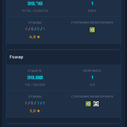
39,78
1
19 732 / 19 493 170
698 K
0
/
0
/
0
/
1
4,8 ★
Fswap
39,80
1
756 / 500 000
13 K
0
/
0
/
3
/
0
5,0 ★