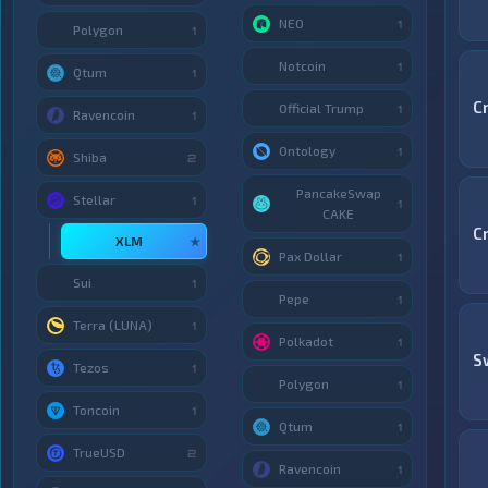
NEO
1
Polygon
1
Notcoin
1
Qtum
1
C
Official Trump
1
Ravencoin
1
Ontology
1
Shiba
2
PancakeSwap
Stellar
1
1
CAKE
C
XLM
★
Pax Dollar
1
Sui
1
Pepe
1
Terra (LUNA)
1
Polkadot
1
S
Tezos
1
Polygon
1
Toncoin
1
Qtum
1
TrueUSD
2
Ravencoin
1