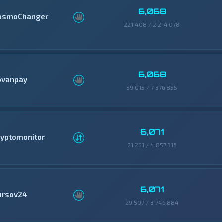
6,068
osmoChanger
221 408 / 2 214 078
6,068
ovanpay
59 015 / 7 376 855
6,071
ryptomonitor
21 251 / 4 857 316
6,071
ursov24
29 507 / 3 746 884