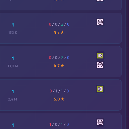
0
/
0
/
2
/
0
1
4,7 ★
150 K
0
/
0
/
2
/
0
1
4,7 ★
13,8 M
0
/
1
/
1
/
0
1
5,0 ★
2,4 M
1
/
0
/
1
/
0
1