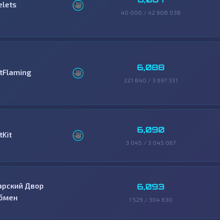
elets
40 000 / 42 608 038
6,088
itFlaming
221 840 / 3 697 331
6,090
tKit
3 045 / 3 045 067
арский Двор
6,093
бмен
1 529 / 304 630