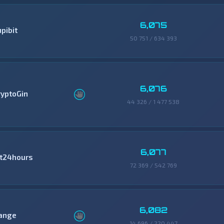
6,075
pibit
50 751 / 634 393
6,076
ryptoGin
44 326 / 1 477 538
6,077
it24hours
72 369 / 542 769
6,082
ange
14 696 / 220 447