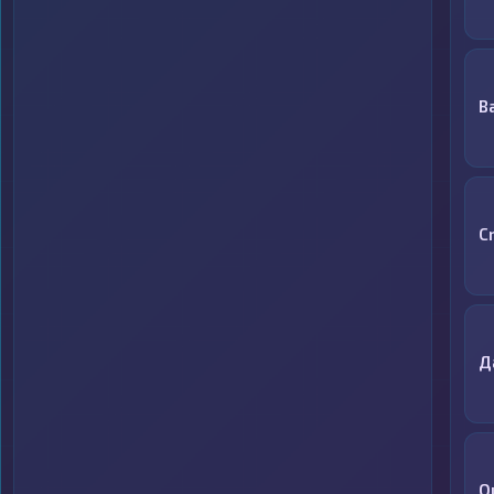
B
C
Д
Q