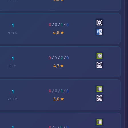
0
/
0
/
1
/
0
1
4,8 ★
978 K
0
/
0
/
2
/
0
1
4,7 ★
95 M
0
/
0
/
1
/
0
1
5,0 ★
77,8 M
0
/
1
/
0
/
0
1