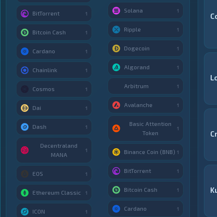
Solana
1
BitTorrent
1
C
Ripple
1
Bitcoin Cash
1
Dogecoin
1
Cardano
1
Algorand
1
Chainlink
1
L
Arbitrum
1
Cosmos
1
Avalanche
1
Dai
1
Basic Attention
Dash
1
1
Token
C
Decentraland
1
Binance Coin (BNB)
1
MANA
BitTorrent
1
EOS
1
K
Bitcoin Cash
1
Ethereum Classic
1
Cardano
1
ICON
1