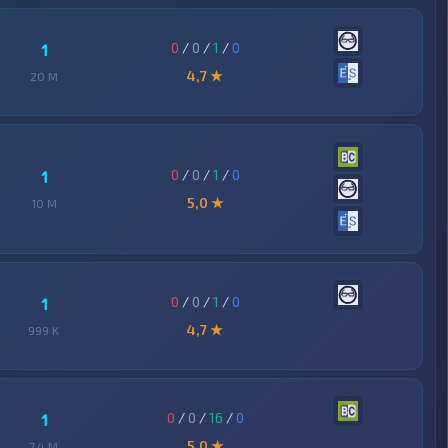
0
/
0
/
1
/
0
1
4,7 ★
20 M
0
/
0
/
1
/
0
1
5,0 ★
10 M
0
/
0
/
1
/
0
1
4,7 ★
999 K
0
/
0
/
16
/
0
1
5,0 ★
7,4 M