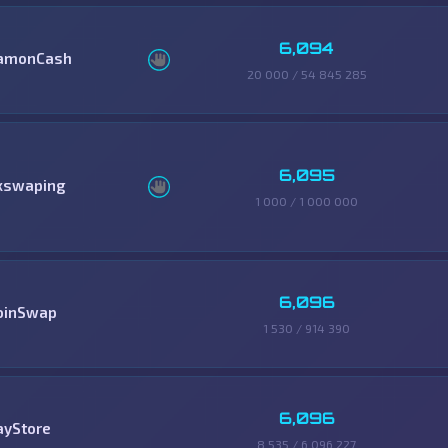
6,094
amonCash
20 000 / 54 845 285
6,095
xswaping
1 000 / 1 000 000
6,096
oinSwap
1 530 / 914 390
6,096
ayStore
8 535 / 6 096 227