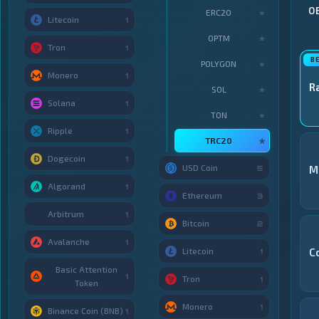
О
ERC20
★
Litecoin
1
OPTM
★
Tron
1
POLYGON
★
Monero
1
R
SOL
★
Solana
1
TON
★
Ripple
1
TRC20
★
Dogecoin
1
USD Coin
M
5
Algorand
1
Ethereum
3
Arbitrum
1
Bitcoin
2
Avalanche
1
Litecoin
C
1
Basic Attention
1
Tron
1
Token
Monero
1
Binance Coin (BNB)
1