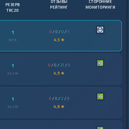
ОТЗЫВЫ
СТОРОННИЕ
РЕЗЕРВ
РЕЙТИНГ
МОНИТОРИНГИ
TRC20
0
/
0
/
0
/
1
1
4,5 ★
107 K
0
/
0
/
21
/
0
1
4,9 ★
24,5 M
0
/
0
/
2
/
0
1
4,8 ★
34,3 M