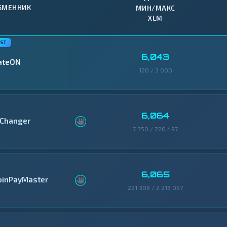
БМЕННИК
МИН/МАКС
XLM
6,043
ateON
120 / 3 000
6,064
Changer
7 350 / 220 497
6,065
oinPayMaster
221 306 / 2 213 057