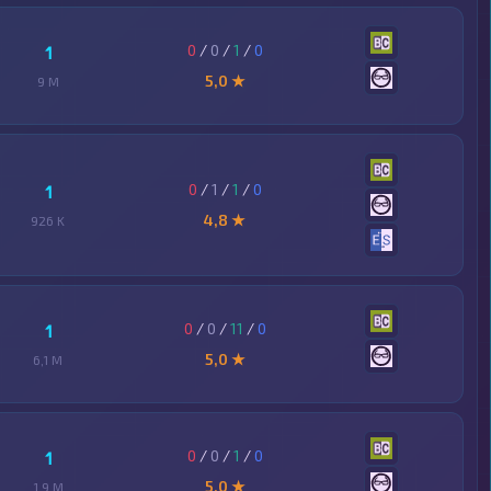
0
/
0
/
1
/
0
1
5,0 ★
9 M
0
/
1
/
1
/
0
1
4,8 ★
926 K
0
/
0
/
11
/
0
1
5,0 ★
6,1 M
0
/
0
/
1
/
0
1
5,0 ★
1,9 M