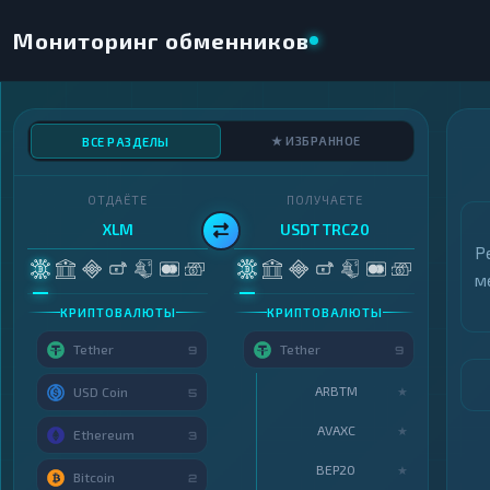
Мониторинг обменников
★ ИЗБРАННОЕ
ВСЕ РАЗДЕЛЫ
ОТДАЁТЕ
ПОЛУЧАЕТЕ
XLM
USDT TRC20
Р
м
КРИПТОВАЛЮТЫ
КРИПТОВАЛЮТЫ
Tether
Tether
9
9
ARBTM
★
USD Coin
5
AVAXC
★
Ethereum
3
BEP20
★
Bitcoin
2