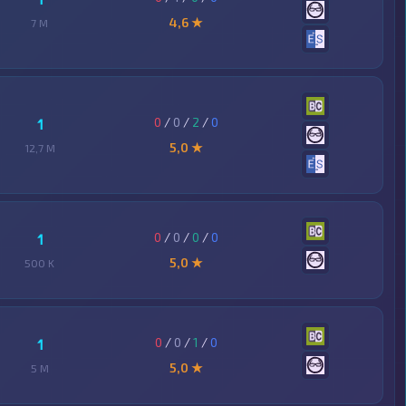
4,6 ★
7 M
0
/
0
/
2
/
0
1
5,0 ★
12,7 M
0
/
0
/
0
/
0
1
5,0 ★
500 K
0
/
0
/
1
/
0
1
5,0 ★
5 M