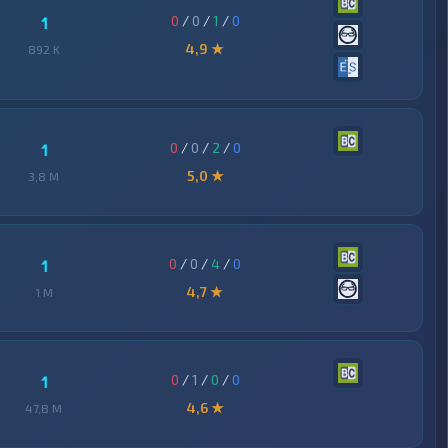
0
/
0
/
1
/
0
1
4,9 ★
892 K
0
/
0
/
2
/
0
1
5,0 ★
3,8 M
0
/
0
/
4
/
0
1
4,7 ★
1 M
0
/
1
/
0
/
0
1
4,6 ★
47,8 M