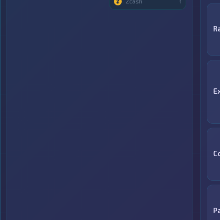
Zcash
1
R
E
C
P