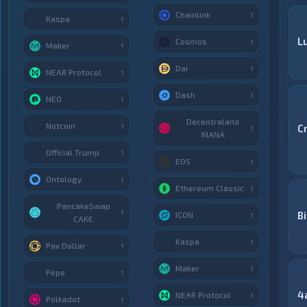
Chainlink
1
Kaspa
1
Lu
Cosmos
1
Maker
1
Dai
1
NEAR Protocol
1
Dash
1
NEO
1
Decentraland
Notcoin
1
C
1
MANA
Official Trump
1
EOS
1
Ontology
1
Ethereum Classic
1
PancakeSwap
1
B
ICON
1
CAKE
Kaspa
1
Pax Dollar
1
Maker
1
Pepe
1
4
NEAR Protocol
1
Polkadot
1