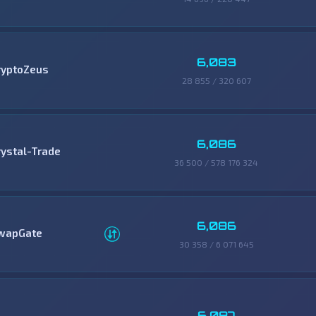
6,083
ryptoZeus
28 855 / 320 607
6,086
rystal-Trade
36 500 / 578 176 324
6,086
wapGate
30 358 / 6 071 645
6,087