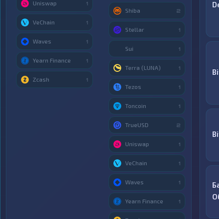
Uniswap
D
1
Shiba
2
VeChain
1
Stellar
1
Waves
1
Sui
1
Yearn Finance
1
Terra (LUNA)
1
B
Zcash
1
Tezos
1
Toncoin
1
TrueUSD
2
Bi
Uniswap
1
VeChain
1
Waves
1
Б
О
Yearn Finance
1