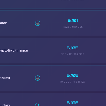
6,101
anan
1 525 / 610 095
6,105
ryptofiat.Finance
305 / 83 964 999
6,106
аркен
10 000 / 14 911 727
6,106
uickex