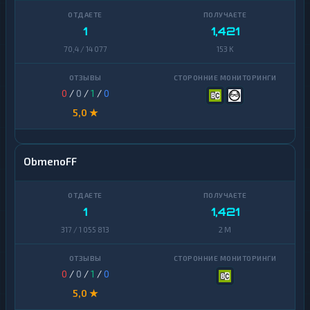
1
1,421
70,4 / 14 077
153 K
0
/
0
/
1
/
0
5,0 ★
ObmenoFF
1
1,421
317 / 1 055 813
2 M
0
/
0
/
1
/
0
5,0 ★