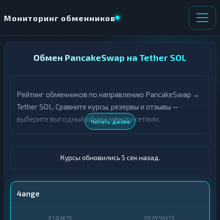
Мониторинг обменников
НАПРАВЛЕНИЕ
Обмен PancakeSwap на Tether SOL
×
ОБМЕНА
Рейтинг обменников по направлению PancakeSwap →
★ ИЗБРАННОЕ
ВСЕ РАЗДЕЛЫ
Tether SOL. Сравните курсы, резервы и отзывы —
выберите выгодный обмен между сетями.
О
П
Читать далее
Т
О
Д
Л
А
У
Ё
Ч
Курсы обновились 6 сек назад.
Т
А
Е
Е
Т
CAKE
4ange
Е
USDT SOL