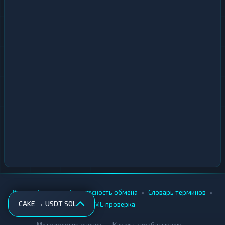
•
•
•
•
Вики
Города
Безопасность обмена
Словарь терминов
CAKE → USDT SOL
AML-проверка
•
•
Методология оценки
Как мы зарабатываем