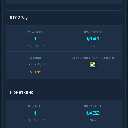
BTC2Pay
1
1,424
281 / 632 198
6 M
0
/
0
/
1
/
0
5,0 ★
Монеткинс
1
1,422
83,5 / 41 732
716 K