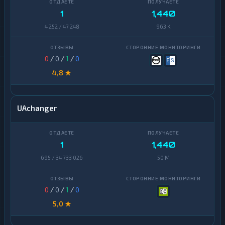
1
1,440
4 252 / 47 248
963 K
0
/
0
/
1
/
0
4,8 ★
UAchanger
1
1,440
695 / 34 733 026
50 M
0
/
0
/
1
/
0
5,0 ★