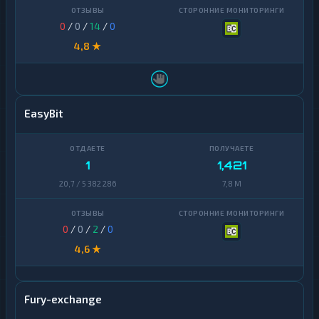
0
/
0
/
14
/
0
4,8 ★
EasyBit
1
1,421
20,7 / 5 382 286
7,8 M
0
/
0
/
2
/
0
4,6 ★
Fury-exchange