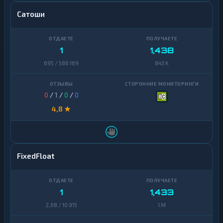
Сатоши
1
1,438
695 / 586 169
843 K
0
/
1
/
0
/
0
4,8 ★
FixedFloat
1
1,433
2,08 / 10 915
1 M