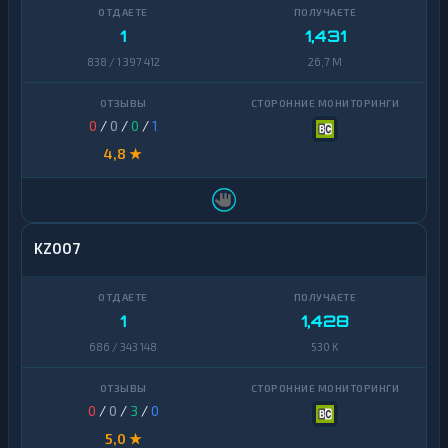
1
1,431
838 / 1 397 412
26,7 M
0
/
0
/
0
/
1
4,8 ★
KZ007
1
1,428
686 / 343 148
530 K
0
/
0
/
3
/
0
5,0 ★