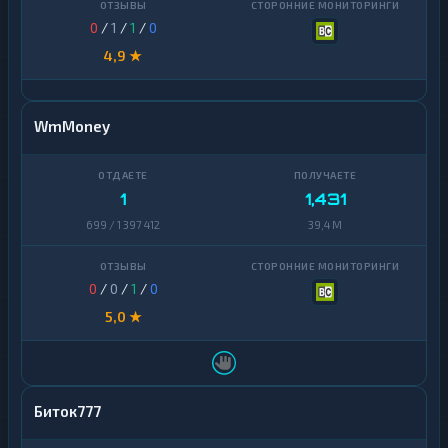
0
/
1
/
1
/
0
4,9 ★
WmMoney
1
1,431
699 / 1 397 412
39,4 M
0
/
0
/
1
/
0
5,0 ★
Биток777