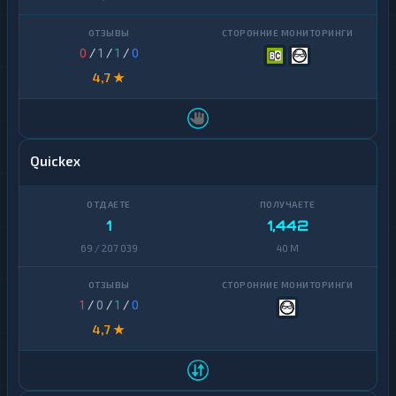
0
/
1
/
1
/
0
4,7 ★
Quickex
1
1,442
69 / 207 039
40 M
1
/
0
/
1
/
0
4,7 ★