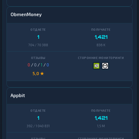
ObmenMoney
1
1,421
704 / 70 388
836 K
0
/
0
/
1
/
0
5,0 ★
Appbit
1
1,421
392 / 1 040 831
1,5 M