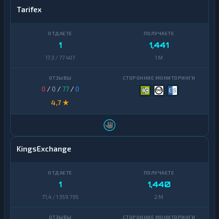
Tarifex
1
1,441
17,3 / 77 407
1 M
0
/
0
/
77
/
0
4,7 ★
KingsExchange
1
1,440
71,4 / 1 359 795
2 M