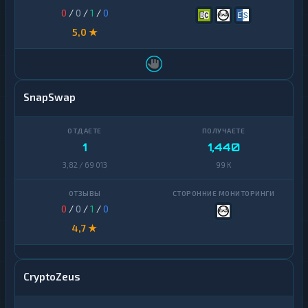
0
/
0
/
1
/
0
5,0 ★
SnapSwap
1
1,440
3,82 / 69 013
99 K
0
/
0
/
1
/
0
4,7 ★
CryptoZeus