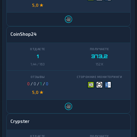
5,0 ★
CoinShop24
1
373,2
1,44 / 163
152 K
0
/
0
/
1
/
0
5,0 ★
Crypster