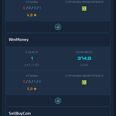
0
/
0
/
0
/
1
4,8 ★
WmMoney
1
374,8
2,67 / 5 337
4,9 M
0
/
0
/
1
/
0
5,0 ★
SellBuyCoin