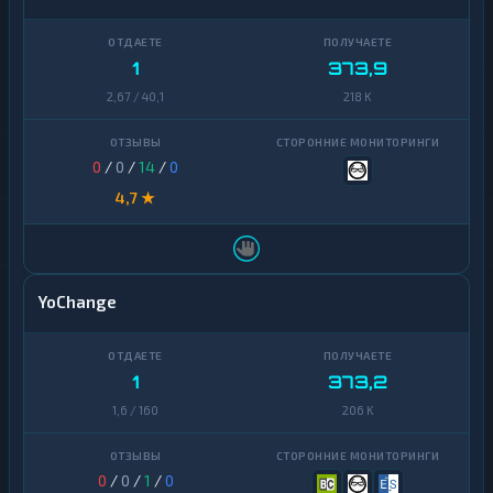
1
373,9
2,67 / 40,1
218 K
0
/
0
/
14
/
0
4,7 ★
YoChange
1
373,2
1,6 / 160
206 K
0
/
0
/
1
/
0