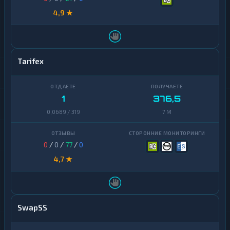
4,9 ★
Tarifex
1
376,5
0,0689 / 319
7 M
0
/
0
/
77
/
0
4,7 ★
SwapSS