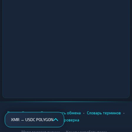
•
•
•
•
Вики
Города
Безопасность обмена
Словарь терминов
XMR → USDC POLYGON
AML-проверка
•
•
Методология оценки
Как мы зарабатываем