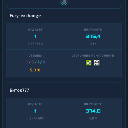
Fury-exchange
1
375,4
0,27 / 53,3
104 K
0
/
0
/
1
/
0
5,0 ★
Биток777
1
374,8
3,2 / 47 605
17,8 M