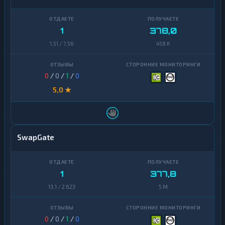
Yearn
1
Finance
1
378,0
Zcash
1
1,51 / 7,56
458 K
0
/
0
/
1
/
0
5,0 ★
SwapGate
1
377,8
13,1 / 2 623
5 M
0
/
0
/
1
/
0