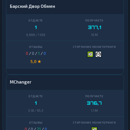
Барский Двор Обмен
1
377,1
0,666 / 1 326
10 M
0
/
0
/
1
/
0
5,0 ★
MChanger
1
376,7
3,18 / 95,3
1,1 M
0
/
0
/
21
/
0