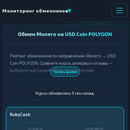
Мониторинг обменников
НАПРАВЛЕНИЕ
Обмен Monero на USD Coin POLYGON
×
ОБМЕНА
Рейтинг обменников по направлению Monero → USD
★ ИЗБРАННОЕ
ВСЕ РАЗДЕЛЫ
Coin POLYGON. Сравните курсы, резервы и отзывы —
выберите выгодный обмен между сетями.
О
П
Читать далее
Т
О
Д
Л
А
У
Ё
Ч
Курсы обновились 6 сек назад.
Т
А
Е
Е
Т
XMR
RubyCash
Е
USDC POLYGON