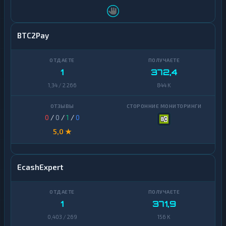
BTC2Pay
1
372,4
1,34 / 2 266
844 K
0
/
0
/
1
/
0
5,0 ★
EcashExpert
1
371,9
0,403 / 269
156 K