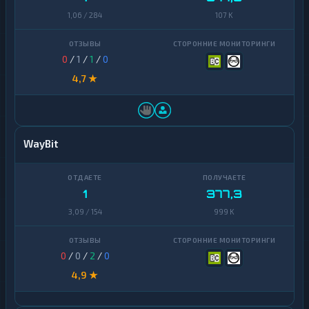
1,06 / 284
107 K
0
/
1
/
1
/
0
4,7 ★
WayBit
1
377,3
3,09 / 154
999 K
0
/
0
/
2
/
0
4,9 ★