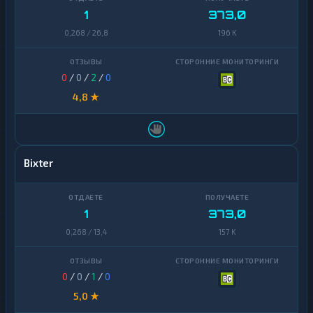
1
373,0
0,268 / 26,8
196 K
0
/
0
/
2
/
0
4,8 ★
Bixter
1
373,0
0,268 / 13,4
157 K
0
/
0
/
1
/
0
5,0 ★