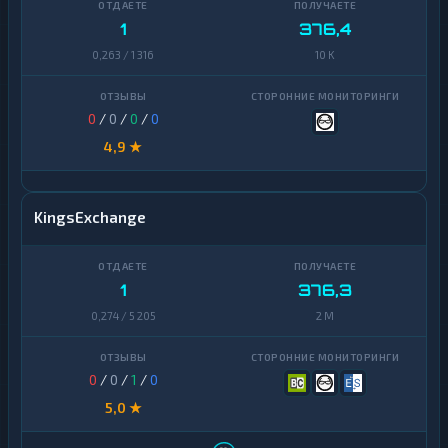
1
376,4
0,263 / 1 316
10 K
0
/
0
/
0
/
0
4,9 ★
KingsExchange
1
376,3
0,274 / 5 205
2 M
0
/
0
/
1
/
0
5,0 ★