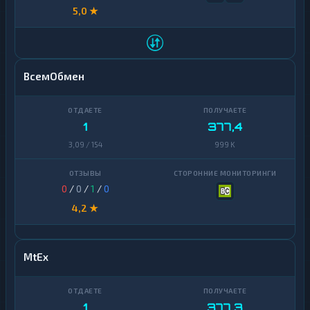
5,0 ★
ВсемОбмен
1
377,4
3,09 / 154
999 K
0
/
0
/
1
/
0
4,2 ★
MtEx
1
377,3