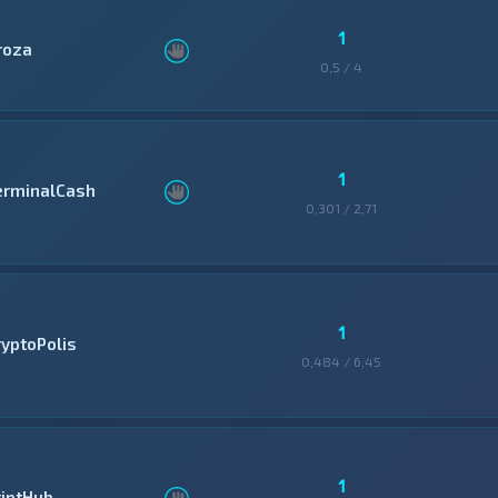
1
roza
0,5 / 4
1
erminalCash
0,301 / 2,71
1
ryptoPolis
0,484 / 6,45
1
riptHub