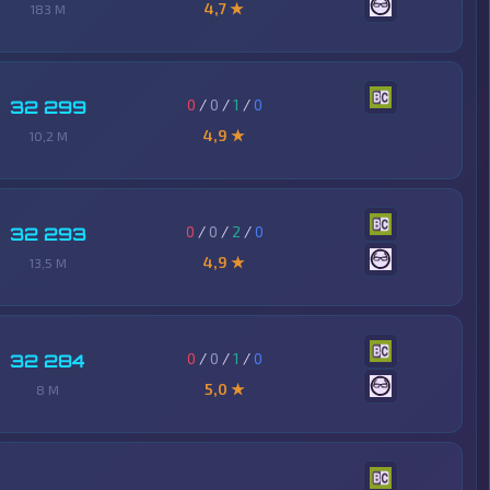
4,7 ★
183 M
0
/
0
/
1
/
0
32 299
4,9 ★
10,2 M
0
/
0
/
2
/
0
32 293
4,9 ★
13,5 M
0
/
0
/
1
/
0
32 284
5,0 ★
8 M