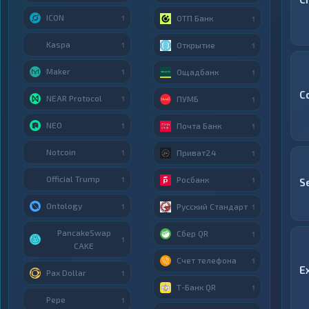
ICON
ОТП Банк
1
1
Kaspa
Открытие
1
1
Maker
Ощадбанк
1
1
C
NEAR Protocol
ПУМБ
1
1
NEO
Почта Банк
1
1
Notcoin
Приват24
1
1
Official Trump
Росбанк
1
1
S
Ontology
Русский Стандарт
1
1
PancakeSwap
Сбер QR
1
1
CAKE
Счет телефона
1
E
Pax Dollar
1
Т-Банк QR
1
Pepe
1