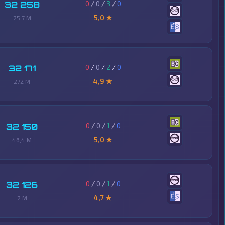
0
/
0
/
3
/
0
32 258
5,0 ★
25,7 M
0
/
0
/
2
/
0
32 171
4,9 ★
272 M
0
/
0
/
1
/
0
32 150
5,0 ★
46,4 M
0
/
0
/
1
/
0
32 126
4,7 ★
2 M