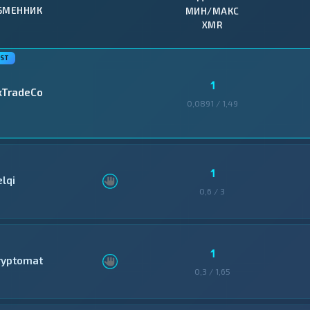
БМЕННИК
МИН/МАКС
XMR
1
xTradeCo
0,0891 / 1,49
1
elqi
0,6 / 3
1
ryptomat
0,3 / 1,65