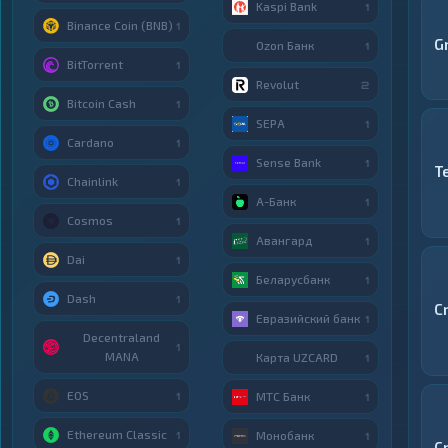
Kaspi Bank
1
Binance Coin (BNB)
1
G
Ozon Банк
1
BitTorrent
1
Revolut
2
Bitcoin Cash
1
SEPA
1
Cardano
1
Sense Bank
1
T
Chainlink
1
А-Банк
1
Cosmos
1
Авангард
1
Dai
1
Беларусбанк
1
Dash
1
C
Евразийский банк
1
Decentraland
1
MANA
Карта UZCARD
1
EOS
МТС Банк
1
1
Ethereum Classic
Монобанк
1
1
C