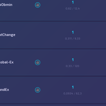
1
4Obmin
0,62 / 12,4
1
atChange
0,311 / 9,33
1
lobal-Ex
0,33 / 120
1
undEx
0,0934 / 62,3