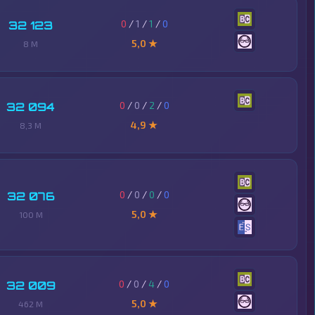
0
/
1
/
1
/
0
32 123
5,0 ★
8 M
0
/
0
/
2
/
0
32 094
4,9 ★
8,3 M
0
/
0
/
0
/
0
32 076
5,0 ★
100 M
0
/
0
/
4
/
0
32 009
5,0 ★
462 M