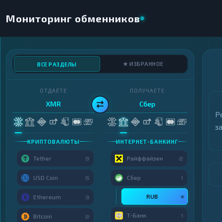
Мониторинг обменников
★ ИЗБРАННОЕ
ВСЕ РАЗДЕЛЫ
ОТДАЁТЕ
ПОЛУЧАЕТЕ
XMR
Сбер
Р
з
КРИПТОВАЛЮТЫ
ИНТЕРНЕТ-БАНКИНГ
Tether
Райффайзен
9
2
USD Coin
Сбер
5
1
RUB
★
Ethereum
3
Т-Банк
1
Bitcoin
2