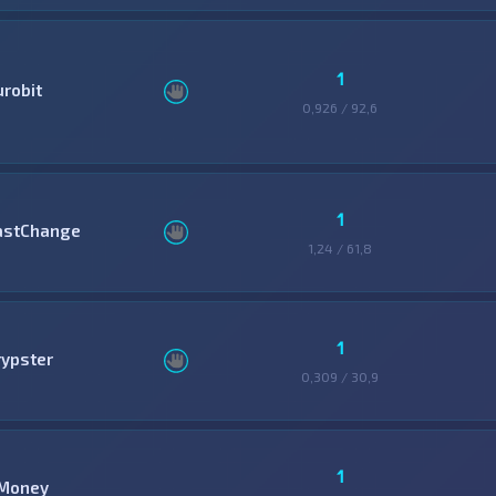
1
urobit
0,926 / 92,6
1
astChange
1,24 / 61,8
1
rypster
0,309 / 30,9
1
Money