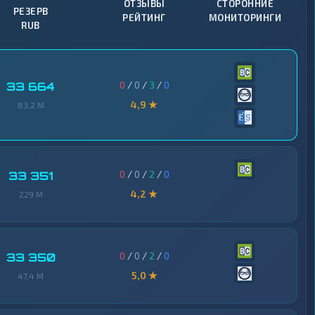
ОТЗЫВЫ
СТОРОННИЕ
РЕЗЕРВ
РЕЙТИНГ
МОНИТОРИНГИ
RUB
0
/
0
/
3
/
0
33 664
4,9 ★
83,2 M
0
/
0
/
2
/
0
33 351
4,2 ★
229 M
0
/
0
/
2
/
0
33 350
5,0 ★
47,4 M