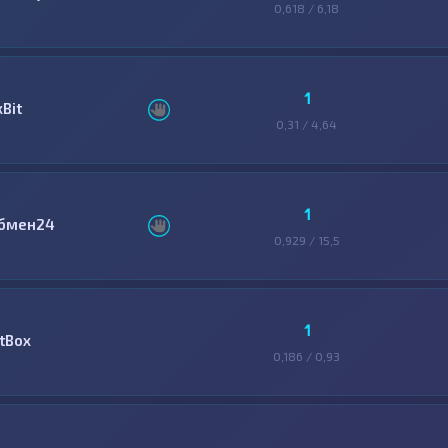
0,618 / 6,18
1
xBit
0,31 / 4,64
1
бмен24
0,929 / 15,5
1
itBox
0,186 / 0,93