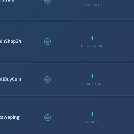
0,304 / 6,07
1
oinShop24
0,322 / 4,84
1
ellBuyCoin
0,84 / 3,36
1
xswaping
1 / 400