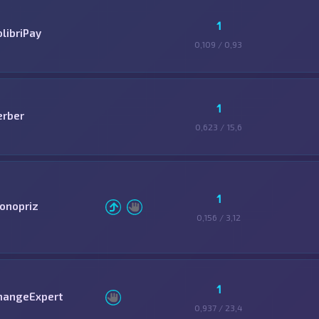
1
olibriPay
0,109 / 0,93
1
erber
0,623 / 15,6
1
onopriz
0,156 / 3,12
1
hangeExpert
0,937 / 23,4