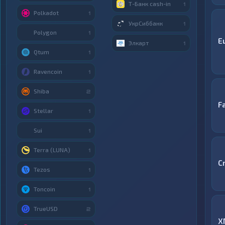
Т-Банк cash-in
1
Polkadot
1
УкрСиббанк
1
Polygon
1
E
Элкарт
1
Qtum
1
Ravencoin
1
Shiba
2
F
Stellar
1
Sui
1
Terra (LUNA)
1
C
Tezos
1
Toncoin
1
TrueUSD
2
X