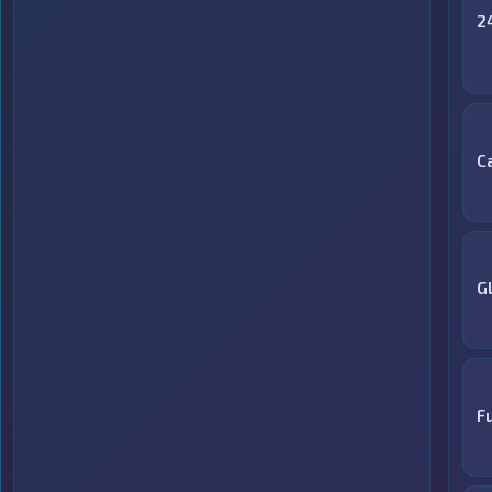
2
C
G
F