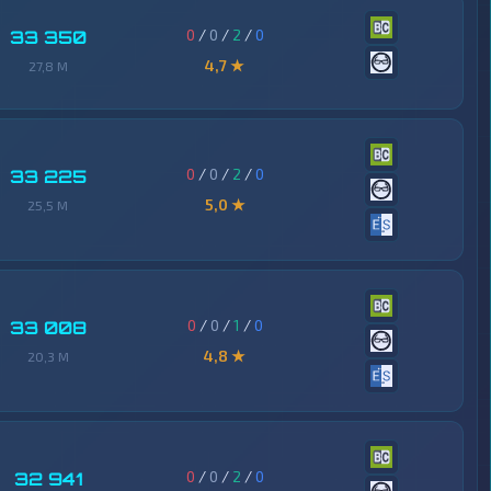
0
/
0
/
2
/
0
33 350
4,7 ★
27,8 M
0
/
0
/
2
/
0
33 225
5,0 ★
25,5 M
0
/
0
/
1
/
0
33 008
4,8 ★
20,3 M
0
/
0
/
2
/
0
32 941