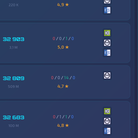
4,9 ★
220 K
0
/
0
/
1
/
0
32 903
5,0 ★
3,1 M
0
/
0
/
14
/
0
32 809
4,7 ★
509 M
0
/
1
/
1
/
0
32 683
4,8 ★
100 M