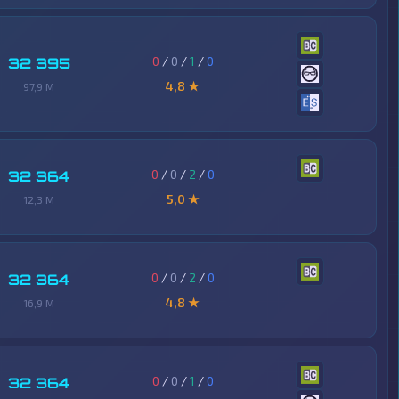
0
/
0
/
1
/
0
32 395
4,8 ★
97,9 M
0
/
0
/
2
/
0
32 364
5,0 ★
12,3 M
0
/
0
/
2
/
0
32 364
4,8 ★
16,9 M
0
/
0
/
1
/
0
32 364