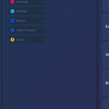
Uniswap
1
VeChain
1
Waves
1
E
Yearn Finance
1
Zcash
1
О
B