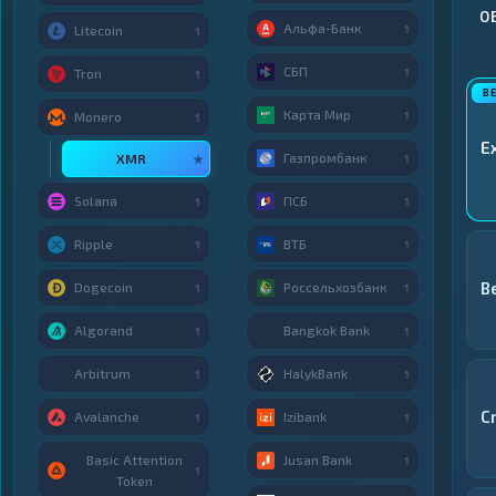
О
Альфа-Банк
1
Litecoin
1
СБП
1
Tron
1
Карта Мир
1
Monero
1
E
Газпромбанк
XMR
★
1
Solana
ПСБ
1
1
Ripple
ВТБ
1
1
B
Dogecoin
Россельхозбанк
1
1
Algorand
Bangkok Bank
1
1
Arbitrum
HalykBank
1
1
C
Avalanche
Izibank
1
1
Basic Attention
Jusan Bank
1
1
Token