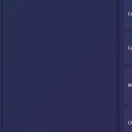
C
C
M
C