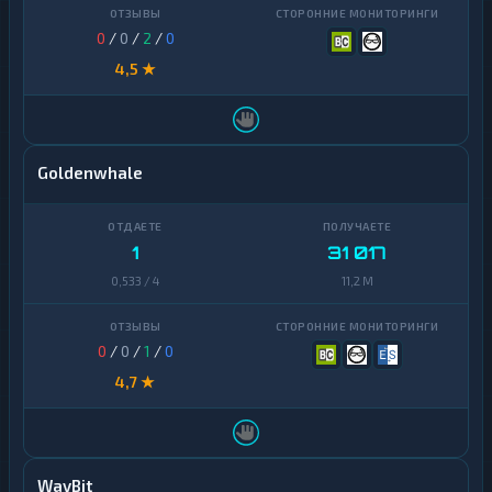
0
/
0
/
2
/
0
4,5 ★
Goldenwhale
1
31 017
0,533 / 4
11,2 M
0
/
0
/
1
/
0
4,7 ★
WayBit