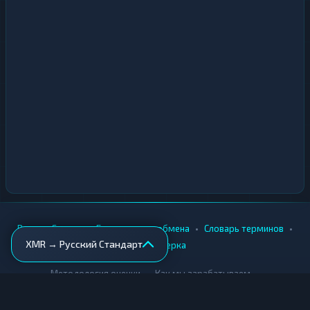
•
•
•
•
Вики
Города
Безопасность обмена
Словарь терминов
XMR → Русский Стандарт
AML-проверка
•
•
Методология оценки
Как мы зарабатываем
Для обменников