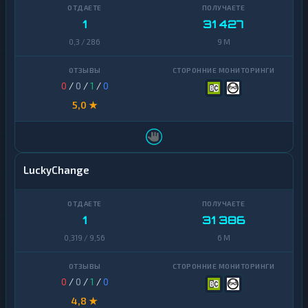
1
31 427
0,3 / 286
9 M
0
/
0
/
1
/
0
5,0 ★
LuckyChange
1
31 386
0,319 / 9,56
6 M
0
/
0
/
1
/
0
4,8 ★