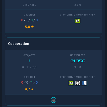
0,159 / 31,9
2,5 M
0
/
1
/
0
/
0
5,0 ★
Cooperation
1
31 356
0,638 / 31,9
9,5 M
0
/
0
/
1
/
0
4,7 ★