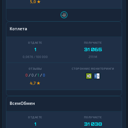
5,0 ★
Котлета
1
31 065
0,0676 / 100 000
2111 M
0
/
0
/
1
/
0
4,7 ★
ВсемОбмен
1
31 038