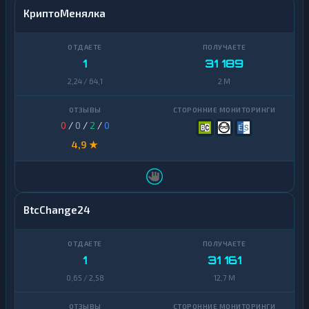
КриптоМенялка
1
31 189
2,24 / 64,1
2 M
0
/
0
/
2
/
0
4,9 ★
BtcChange24
1
31 161
0,65 / 2,58
12,7 M