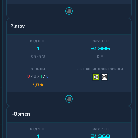
Platov
1
31 385
0,4 / 478
15 M
0
/
0
/
1
/
0
5,0 ★
I-Obmen
1
31 368