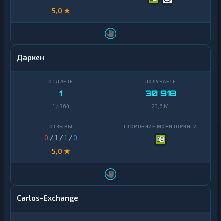
5,0 ★
Даркен
1
30 918
1 / 764
23,6 M
0
/
1
/
1
/
0
5,0 ★
Carlos-Exchange