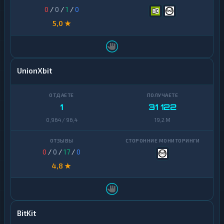
0
/
0
/
1
/
0
5,0 ★
UnionXbit
1
31 122
0,964 / 96,4
19,2 M
0
/
0
/
17
/
0
4,8 ★
BitKit