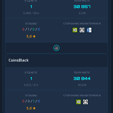
1
30 857
0,389 / 58,4
2,2 M
0
/
1
/
0
/
0
5,0 ★
CoinsBlack
1
30 844
0,672 / 21,5
10,6 M
0
/
0
/
1
/
0
5,0 ★