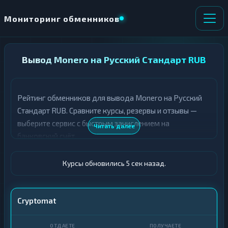
Мониторинг обменников
НАПРАВЛЕНИЕ
Вывод Monero на Русский Стандарт RUB
×
ОБМЕНА
Рейтинг обменников для вывода Monero на Русский
★ ИЗБРАННОЕ
ВСЕ РАЗДЕЛЫ
Стандарт RUB. Сравните курсы, резервы и отзывы —
выберите сервис с быстрым зачислением на
О
П
Читать далее
Т
О
банковский счёт.
Д
Л
А
У
Ё
Ч
Курсы обновились 6 сек назад.
Т
А
Е
Е
Т
XMR
Cryptomat
Е
Русский Стандарт