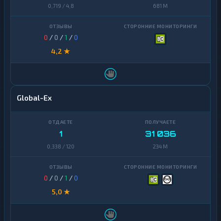
0,719 / 4,8
681 M
0
/
0
/
1
/
0
4,2 ★
Global-Ex
1
31 036
0,338 / 120
234 M
0
/
0
/
1
/
0
5,0 ★