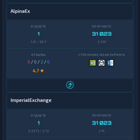
AlpinaEx
1
31 023
1,61 / 96,7
3,3 M
0
/
0
/
2
/
0
4,7 ★
ImperialExchange
1
31 023
0,0373 / 3,73
2 M