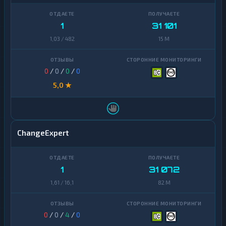
1
31 101
1,03 / 482
15 M
0
/
0
/
0
/
0
5,0 ★
ChangeExpert
1
31 072
1,61 / 16,1
82 M
0
/
0
/
4
/
0