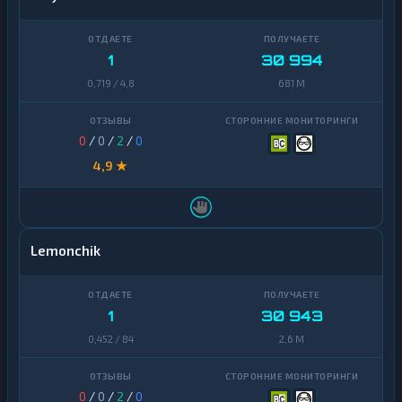
1
30 994
0,719 / 4,8
681 M
0
/
0
/
2
/
0
4,9 ★
Lemonchik
1
30 943
0,452 / 84
2,6 M
0
/
0
/
2
/
0