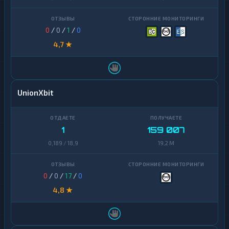
0
/
0
/
1
/
0
4,7 ★
UnionXbit
1
159 007
0,189 / 18,9
19,2 M
0
/
0
/
17
/
0
4,8 ★