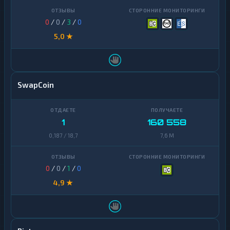
0
/
0
/
3
/
0
5,0 ★
SwapCoin
1
160 558
0,187 / 18,7
7,6 M
0
/
0
/
1
/
0
4,9 ★