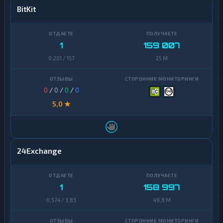
BitKit
1
159 007
0,201 / 157
25 M
0
/
0
/
0
/
0
5,0 ★
24Exchange
1
158 997
0,574 / 3,83
49,8 M