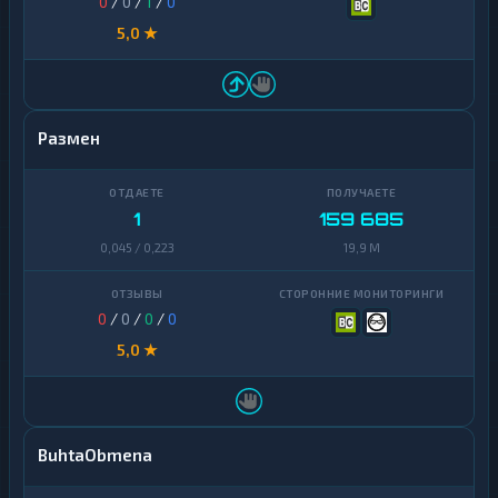
0
/
0
/
1
/
0
5,0 ★
Размен
1
159 685
0,045 / 0,223
19,9 M
0
/
0
/
0
/
0
5,0 ★
BuhtaObmena