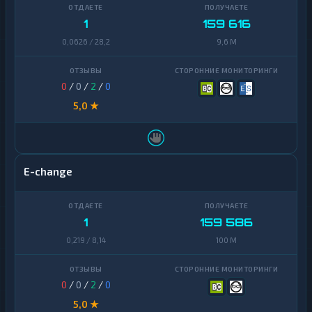
1
159 616
0,0626 / 28,2
9,6 M
0
/
0
/
2
/
0
5,0 ★
E-change
1
159 586
0,219 / 8,14
100 M
0
/
0
/
2
/
0
5,0 ★