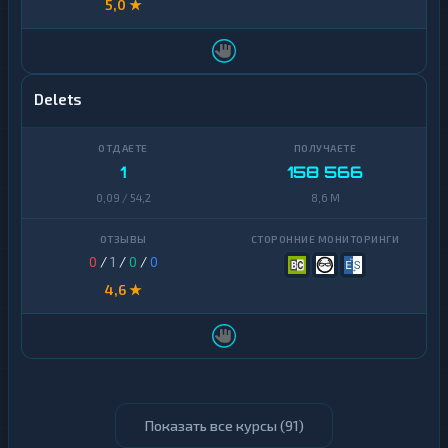
5,0 ★
Delets
1
158 566
0,09 / 54,2
8,6 M
0
/
1
/
0
/
0
4,6 ★
Показать все курсы (
91
)