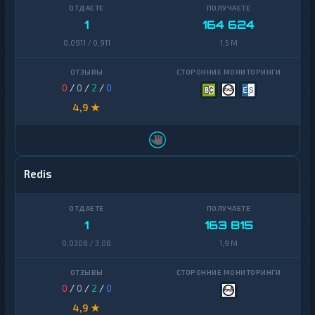
Uniswap
1
1
164 624
0,0911 / 0,911
1,5 M
VeChain
1
Waves
1
0
/
0
/
2
/
0
Yearn
1
4,9 ★
Finance
Zcash
1
Redis
1
163 815
0,0308 / 3,08
1,9 M
0
/
0
/
2
/
0
4,9 ★