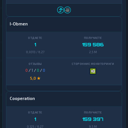
I-Obmen
1
159 586
0,0313 / 6,27
2,5 M
0
/
1
/
0
/
0
5,0 ★
Cooperation
1
159 397
0,125 / 6,27
9,5 M