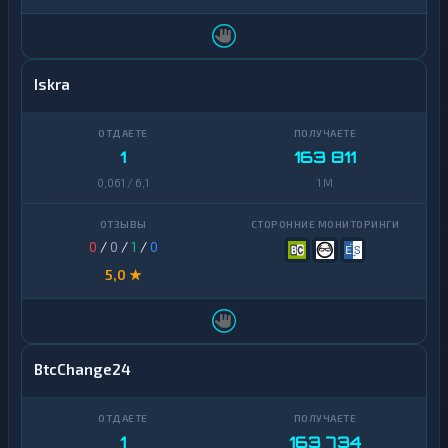
Iskra
1
163 811
0,061 / 6,1
1 M
0
/
0
/
1
/
0
5,0 ★
BtcChange24
1
163 734