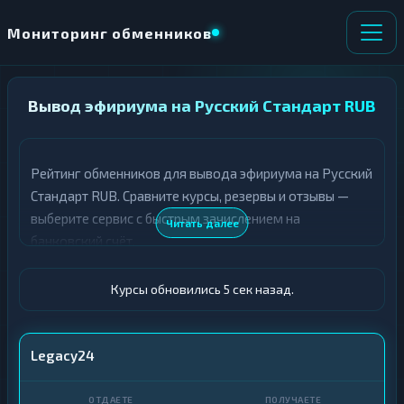
Мониторинг обменников
НАПРАВЛЕНИЕ
Вывод эфириума на Русский Стандарт RUB
×
ОБМЕНА
Рейтинг обменников для вывода эфириума на Русский
★ ИЗБРАННОЕ
ВСЕ РАЗДЕЛЫ
Стандарт RUB. Сравните курсы, резервы и отзывы —
выберите сервис с быстрым зачислением на
О
П
Читать далее
Т
О
банковский счёт.
Д
Л
А
У
Ё
Ч
Курсы обновились 6 сек назад.
Т
А
Е
Е
Т
ETH
Legacy24
Е
Русский Стандарт