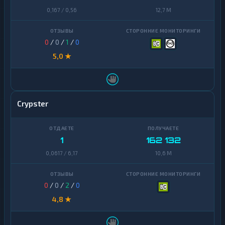
0,167 / 0,56
12,7 M
0
/
0
/
1
/
0
5,0 ★
Crypster
1
162 132
0,0617 / 6,17
10,6 M
0
/
0
/
2
/
0
4,8 ★