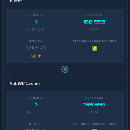
Bixter
1
160 558
0,125 / 6,23
6,8 M
0
/
0
/
1
/
0
5,0 ★
SpbWMCasher
1
159 694
0,238 / 8,77
1,5 M