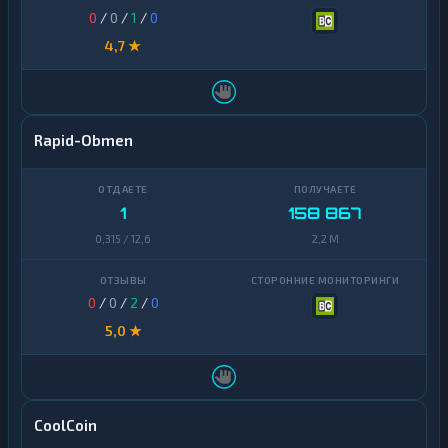
0
/
0
/
1
/
0
4,7 ★
Rapid-Obmen
1
158 867
0,315 / 12,6
2,2 M
0
/
0
/
2
/
0
5,0 ★
CoolCoin