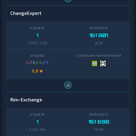
ChangeExpert
1
161 801
0,309 / 3,09
82 M
0
/
0
/
4
/
0
5,0 ★
Rim-Exchange
1
161 698
0,124 / 618
100 M