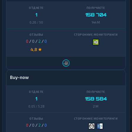
1
158 704
0,26 / 50
144 M
0
/
0
/
2
/
0
4,8 ★
Buy-now
1
158 584
0,05 / 5,28
2 M
0
/
0
/
2
/
0