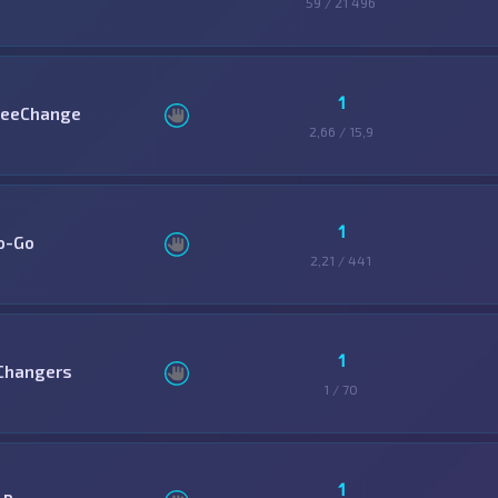
59 / 21 496
1
reeChange
2,66 / 15,9
1
o-Go
2,21 / 441
1
Changers
1 / 70
1