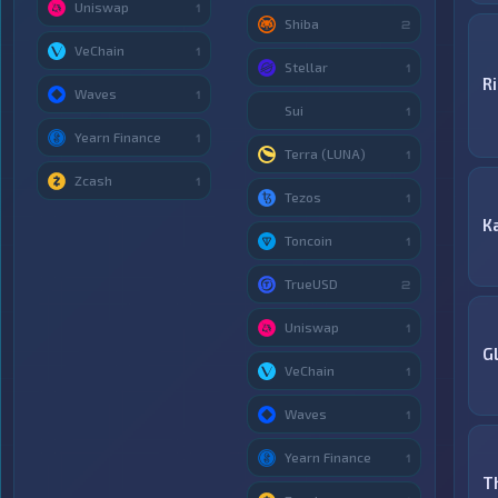
Uniswap
1
Shiba
2
VeChain
1
Stellar
1
R
Waves
1
Sui
1
Yearn Finance
1
Terra (LUNA)
1
Zcash
1
Tezos
1
К
Toncoin
1
TrueUSD
2
Uniswap
1
G
VeChain
1
Waves
1
Yearn Finance
1
T