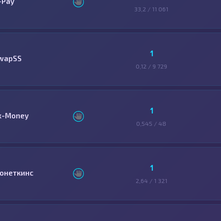
-Pay
33,2 / 11 061
1
wapSS
0,12 / 9 729
1
x-Money
0,545 / 48
1
онеткинс
2,64 / 1 321