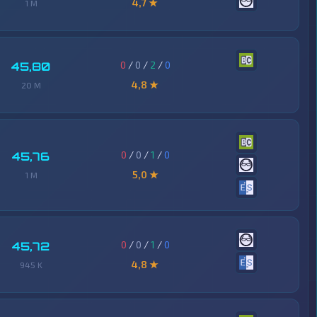
4,7 ★
1 M
0
/
0
/
2
/
0
45,80
4,8 ★
20 M
0
/
0
/
1
/
0
45,76
5,0 ★
1 M
0
/
0
/
1
/
0
45,72
4,8 ★
945 K