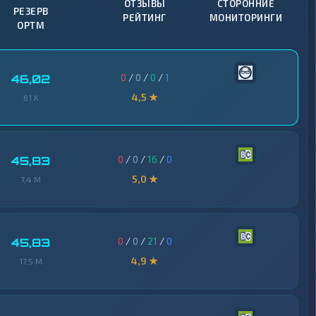
ОТЗЫВЫ
СТОРОННИЕ
РЕЗЕРВ
РЕЙТИНГ
МОНИТОРИНГИ
OPTM
0
/
0
/
0
/
1
46,02
4,5 ★
61 K
0
/
0
/
16
/
0
45,83
5,0 ★
7,4 M
0
/
0
/
21
/
0
45,83
4,9 ★
17,5 M