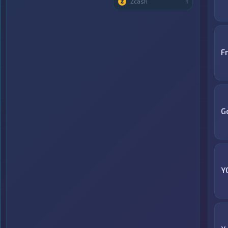
Zcash
1
F
G
Y