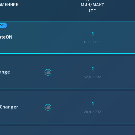
БМЕННИК
МИН/МАКС
LTC
1
ateON
0,35 / 8,5
1
ange
52,8 / 792
1
Changer
26,4 / 792