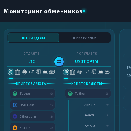
Мониторинг обменников
★ ИЗБРАННОЕ
ВСЕ РАЗДЕЛЫ
ОТДАЁТЕ
ПОЛУЧАЕТЕ
LTC
USDT OPTM
Р
м
КРИПТОВАЛЮТЫ
КРИПТОВАЛЮТЫ
Tether
Tether
9
9
ARBTM
★
USD Coin
5
AVAXC
★
Ethereum
3
BEP20
★
Bitcoin
2