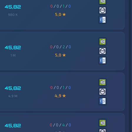
0
/
0
/
1
/
0
45,82
5,0 ★
980 K
0
/
0
/
2
/
0
45,82
5,0 ★
1 M
0
/
0
/
1
/
0
45,82
4,9 ★
4,9 M
0
/
0
/
4
/
0
45,82