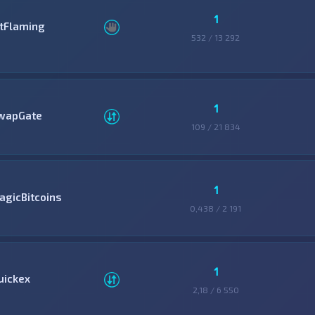
1
itFlaming
532 / 13 292
1
wapGate
109 / 21 834
1
agicBitcoins
0,438 / 2 191
1
uickex
2,18 / 6 550