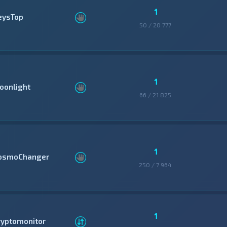
1
eysTop
50 / 20 777
1
oonlight
66 / 21 825
1
osmoChanger
250 / 7 964
1
ryptomonitor