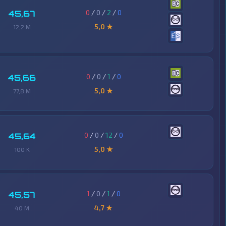
0
/
0
/
2
/
0
45,67
5,0 ★
12,2 M
0
/
0
/
1
/
0
45,66
5,0 ★
77,8 M
0
/
0
/
12
/
0
45,64
5,0 ★
100 K
1
/
0
/
1
/
0
45,57
4,7 ★
40 M