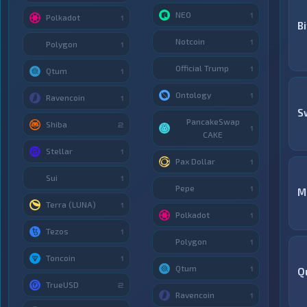
NEO
1
Polkadot
1
B
Notcoin
1
Polygon
1
Official Trump
1
Qtum
1
Ontology
1
Ravencoin
1
S
PancakeSwap
Shiba
2
1
CAKE
Stellar
1
Pax Dollar
1
Sui
1
Pepe
1
M
Terra (LUNA)
1
Polkadot
1
Tezos
1
Polygon
1
Toncoin
1
Qtum
1
Q
TrueUSD
2
Ravencoin
1