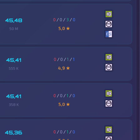
0
/
0
/
3
/
0
45,48
5,0 ★
50 M
0
/
0
/
1
/
1
45,41
4,9 ★
555 K
0
/
0
/
1
/
0
45,41
5,0 ★
358 K
0
/
0
/
1
/
0
45,36