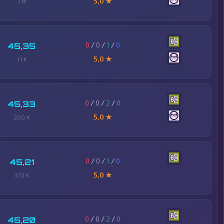
5,0 ★
1 M
0
/
0
/
1
/
0
45,35
5,0 ★
11 K
0
/
0
/
2
/
0
45,33
5,0 ★
200 K
0
/
0
/
1
/
0
45,21
5,0 ★
370 K
0
/
0
/
2
/
0
45,20