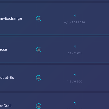
1
im-Exchange
4,4 / 1 099 326
1
асса
33 / 11 011
1
lobal-Ex
115 / 6 500
1
heGrail