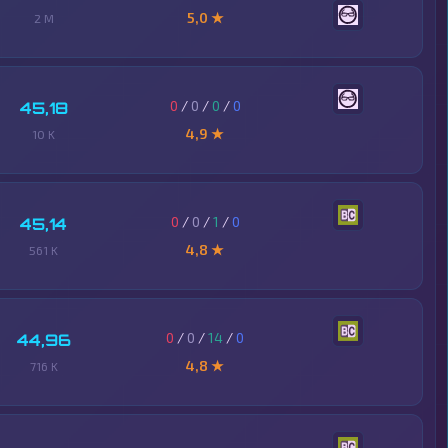
5,0 ★
2 M
0
/
0
/
0
/
0
45,18
4,9 ★
10 K
0
/
0
/
1
/
0
45,14
4,8 ★
561 K
0
/
0
/
14
/
0
44,96
4,8 ★
716 K