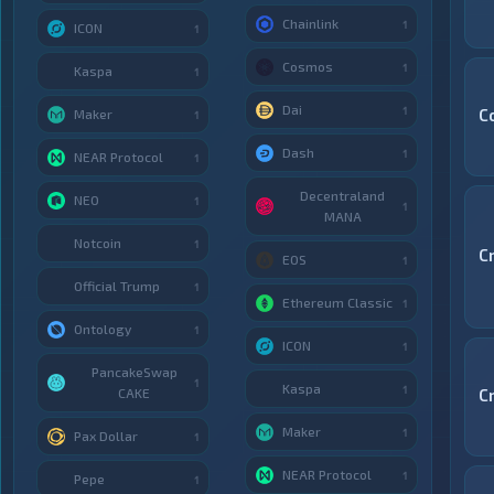
Chainlink
1
ICON
1
Cosmos
1
Kaspa
1
Dai
1
C
Maker
1
Dash
1
NEAR Protocol
1
Decentraland
NEO
1
1
MANA
Notcoin
1
C
EOS
1
Official Trump
1
Ethereum Classic
1
Ontology
1
ICON
1
PancakeSwap
1
Kaspa
1
CAKE
C
Maker
1
Pax Dollar
1
NEAR Protocol
1
Pepe
1