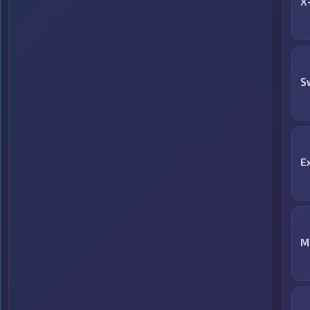
X
S
E
М