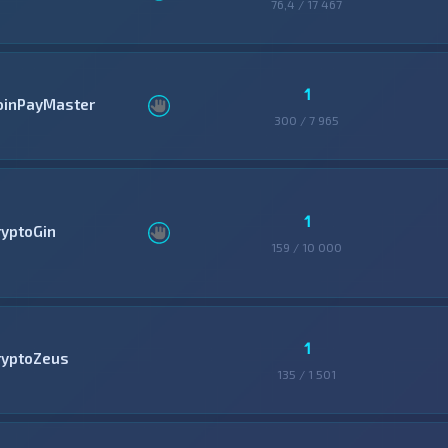
76,4 / 17 467
1
oinPayMaster
300 / 7 965
1
ryptoGin
159 / 10 000
1
ryptoZeus
135 / 1 501