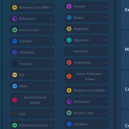
Solana
1
Binance Coin (BNB)
1
K
Ripple
1
BitTorrent
1
Dogecoin
1
Bitcoin Cash
1
Algorand
1
Cardano
1
M
Arbitrum
1
Chainlink
1
Avalanche
1
Cosmos
1
Basic Attention
Dai
1
1
Token
Dash
1
C
Binance Coin (BNB)
1
Decentraland
1
BitTorrent
1
MANA
Bitcoin Cash
1
EOS
1
Cardano
1
Ethereum Classic
C
1