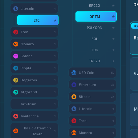
О
ERC20
★
Litecoin
1
OPTM
★
LTC
★
POLYGON
★
Tron
1
R
SOL
★
Monero
1
TON
★
Solana
1
TRC20
★
Ripple
1
USD Coin
4
5
Dogecoin
1
Ethereum
3
Algorand
1
Bitcoin
2
Arbitrum
1
Litecoin
M
1
Avalanche
1
Tron
1
Basic Attention
1
Monero
1
Token