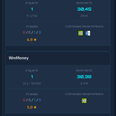
Yearn
1
Finance
1
30,45
Zcash
11 / 2 192
200 K
1
0
/
0
/
1
/
0
4,9 ★
WmMoney
1
30,38
22,2 / 164 582
8,9 M
0
/
0
/
1
/
0
5,0 ★