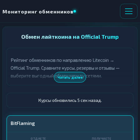
Мониторинг обменников
НАПРАВЛЕНИЕ
Обмен лайткоина на Official Trump
×
ОБМЕНА
Рейтинг обменников по направлению Litecoin →
★ ИЗБРАННОЕ
ВСЕ РАЗДЕЛЫ
Official Trump. Сравните курсы, резервы и отзывы —
выберите выгодный обмен между сетями.
О
П
Читать далее
Т
О
Д
Л
А
У
Ё
Ч
Курсы обновились 5 сек назад.
Т
А
Е
Е
Т
LTC
BitFlaming
Е
TRUMP