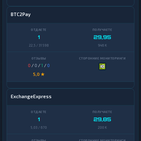
BTC2Pay
1
29,95
22,5 / 31 598
946 K
0
/
0
/
1
/
0
5,0 ★
ExchangeExpress
1
29,85
5,03 / 670
200 K