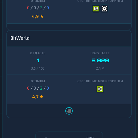
0
/
0
/
2
/
0
4,9 ★
BitWorld
1
5 828
3,5 / 403
2,4 M
0
/
0
/
2
/
0
4,7 ★