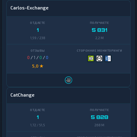
Carlos-Exchange
1
5 831
1,59 / 238
2,2 M
0
/
1
/
0
/
0
5,0 ★
CatChange
1
5 828
1,72 / 51,5
268 M