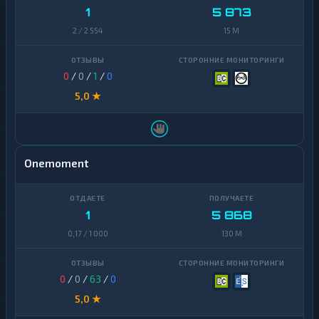
1
5 873
2 / 2 554
15 M
0
/
0
/
1
/
0
5,0 ★
Onemoment
1
5 868
0,17 / 1 000
130 M
0
/
0
/
63
/
0
5,0 ★