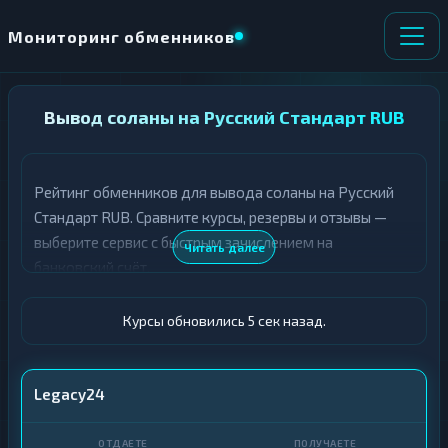
Мониторинг обменников
НАПРАВЛЕНИЕ
Вывод соланы на Русский Стандарт RUB
×
ОБМЕНА
Рейтинг обменников для вывода соланы на Русский
★ ИЗБРАННОЕ
ВСЕ РАЗДЕЛЫ
Стандарт RUB. Сравните курсы, резервы и отзывы —
выберите сервис с быстрым зачислением на
О
П
Читать далее
Т
О
банковский счёт.
Д
Л
А
У
Ё
Ч
Курсы обновились 6 сек назад.
Т
А
Е
Е
Т
SOL
Legacy24
Е
Русский Стандарт