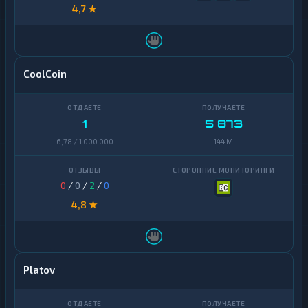
4,7 ★
CoolCoin
1
5 873
6,78 / 1 000 000
144 M
0
/
0
/
2
/
0
4,8 ★
Platov