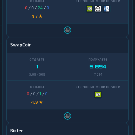
0
/
0
/
24
/
0
4,7 ★
SwapCoin
1
5 894
5,09 / 509
7,6 M
0
/
0
/
1
/
0
4,9 ★
Bixter