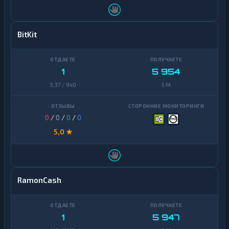
BitKit
1
5 954
5,37 / 840
5 M
0
/
0
/
0
/
0
5,0 ★
RamonCash
1
5 947