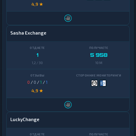
4,9 ★
Sasha Exchange
1
5 958
1,2 / 30
10 M
0
/
0
/
1
/
1
4,9 ★
LuckyChange