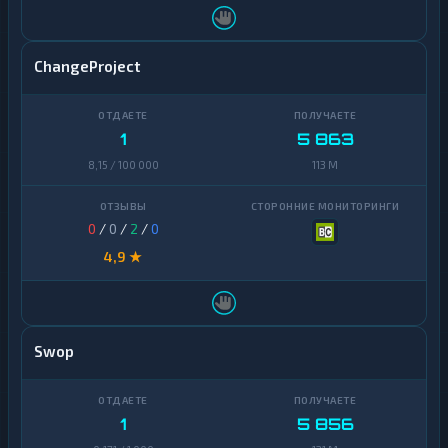
ChangeProject
1
5 863
8,15 / 100 000
113 M
0
/
0
/
2
/
0
4,9 ★
Swop
1
5 856