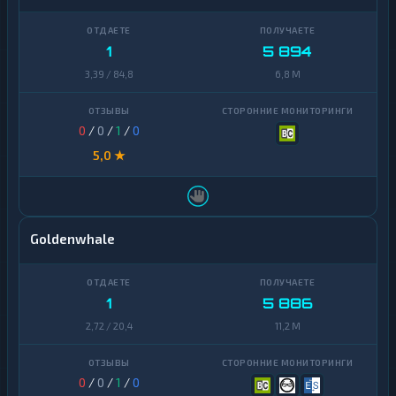
1
5 894
3,39 / 84,8
6,8 M
0
/
0
/
1
/
0
5,0 ★
Goldenwhale
1
5 886
2,72 / 20,4
11,2 M
0
/
0
/
1
/
0