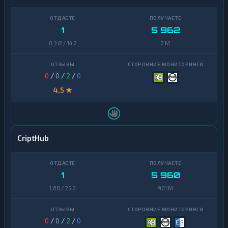
1
5 962
0,142 / 14,2
2 M
0
/
0
/
2
/
0
4,5 ★
CriptHub
1
5 960
1,68 / 25,2
901 M
0
/
0
/
2
/
0