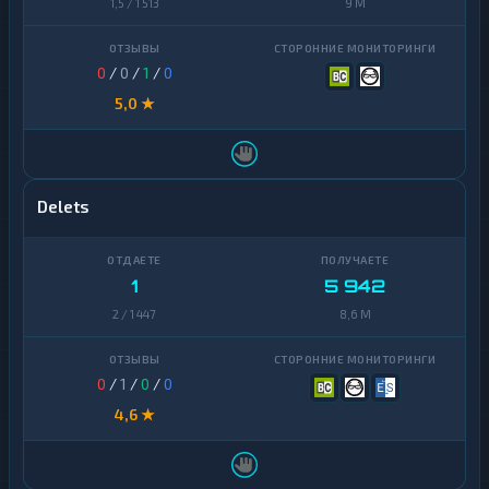
1,5 / 1 513
9 M
0
/
0
/
1
/
0
5,0 ★
Delets
1
5 942
2 / 1 447
8,6 M
0
/
1
/
0
/
0
4,6 ★