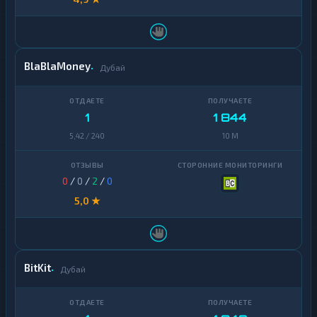
BlaBlaMoney
Дубай
1
1 844
5,42 / 240
10 M
0
/
0
/
2
/
0
5,0 ★
BitKit
Дубай