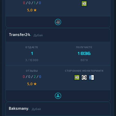
0
/
0
/
1
/
0
5,0 ★
Transfer24
Дубай
1
1 836
3 / 10 000
607 K
0
/
0
/
2
/
0
5,0 ★
Baksmany
Дубай