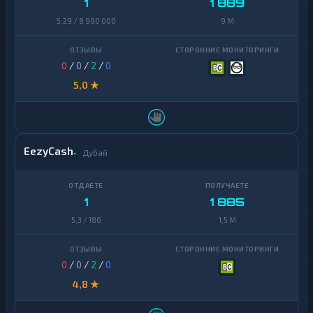
1
1 889
ICON
1
5,29 / 8 990 000
9 M
Kaspa
1
0
/
0
/
2
/
0
Maker
1
5,0 ★
NEAR
1
Protocol
NEO
1
EezyCash
Дубай
Notcoin
1
Official
1
Trump
1
1 885
5,3 / 186
1,5 M
Ontology
1
PancakeSwap
1
CAKE
0
/
0
/
2
/
0
4,8 ★
Pax
1
Dollar