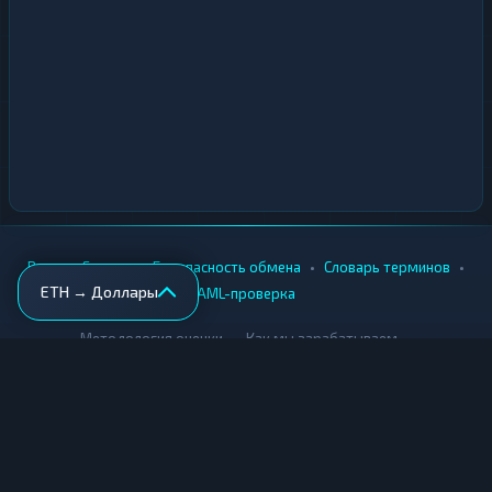
•
•
•
•
Вики
Города
Безопасность обмена
Словарь терминов
ETH → Доллары
AML-проверка
•
•
Методология оценки
Как мы зарабатываем
Для обменников
Купить крипту
Продать крипту