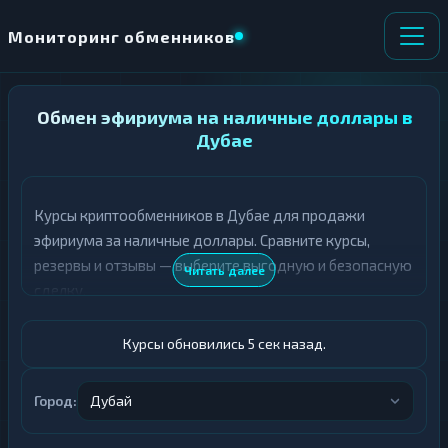
Мониторинг обменников
НАПРАВЛЕНИЕ
Обмен эфириума на наличные доллары в
×
ОБМЕНА
Дубае
★ ИЗБРАННОЕ
ВСЕ РАЗДЕЛЫ
Курсы криптообменников в Дубае для продажи
эфириума за наличные доллары. Сравните курсы,
О
П
Т
О
резервы и отзывы — выберите выгодную и безопасную
Читать далее
Д
Л
сделку.
А
У
Ё
Ч
Т
А
Курсы обновились 6 сек назад.
Е
Е
Т
ETH
Е
Город:
Дубай
Доллары