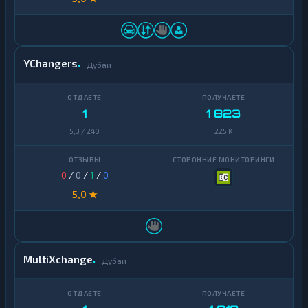
YChangers
Дубай
1
1 823
5,3 / 240
225 K
0
/
0
/
1
/
0
5,0 ★
MultiXchange
Дубай