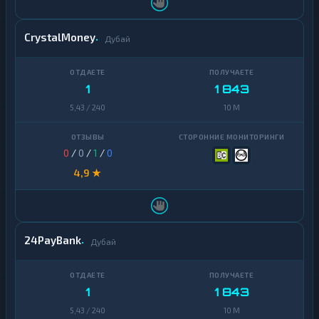
CrystalMoney
Дубай
1
1 843
5,43 / 240
10 M
0
/
0
/
1
/
0
4,9 ★
24PayBank
Дубай
1
1 843
5,43 / 240
10 M