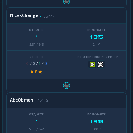
NicexChanger
Дубай
1
1 815
5,34 / 243
2,1 M
0
/
0
/
1
/
0
4,8 ★
AbcObmen
Дубай
1
1 810
5,39 / 242
500 K