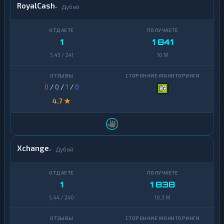
RoyalCash
Дубай
1
1 841
5,43 / 241
10 M
0
/
0
/
1
/
0
4,7 ★
Xchange
Дубай
1
1 838
5,44 / 240
10,3 M