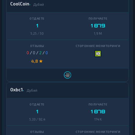
CoolCoin
Дубай
1
1 879
5,25 / 50
1,9 M
0
/
0
/
2
/
0
4,8 ★
0xbc1
Дубай
1
1 878
5,33 / 92,4
174 K