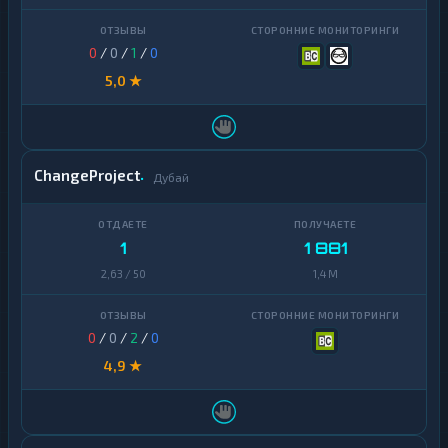
Uniswap
1
0
/
0
/
1
/
0
VeChain
1
5,0 ★
Waves
1
Yearn
1
Finance
ChangeProject
Дубай
Zcash
1
1
1 881
2,63 / 50
1,4 M
0
/
0
/
2
/
0
4,9 ★