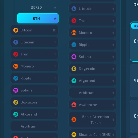
О
BEP20
★
Litecoin
1
ETH
★
Tron
1
Bitcoin
2
Monero
1
C
Litecoin
1
Ripple
1
Tron
1
Solana
1
Monero
1
Dogecoin
1
Ripple
1
4
Algorand
1
Solana
1
Arbitrum
1
Dogecoin
1
Avalanche
1
Algorand
1
C
Basic Attention
1
Token
Arbitrum
1
Binance Coin (BNB)
1