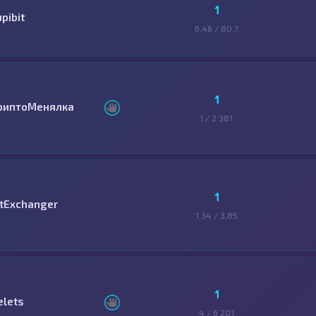
1
pibit
6,46 / 80,7
1
риптоМенялка
1 / 2 381
1
itExchanger
1,34 / 3,85
1
elets
4 / 6 201