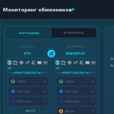
Мониторинг обменников
★ ИЗБРАННОЕ
ВСЕ РАЗДЕЛЫ
ОТДАЁТЕ
ПОЛУЧАЕТЕ
ETH
BNB BEP20
Р
в
КРИПТОВАЛЮТЫ
КРИПТОВАЛЮТЫ
Tether
Tether
9
9
USD Coin
USD Coin
5
5
Ethereum
Ethereum
3
3
ARBTM
★
Bitcoin
2