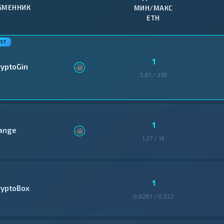
БМЕННИК
МИН/МАКС
ETH
1
ryptoGin
3,81 / 318
1
ange
1,27 / 19
1
ryptoBox
0,0261 / 0,522