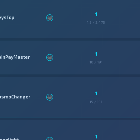
1
eysTop
1,3 / 2 475
1
oinPayMaster
10 / 191
1
osmoChanger
15 / 191
1
oonlight