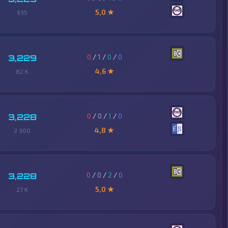
5,0 ★
935
0
/
1
/
0
/
0
3,229
4,6 ★
82 K
0
/
0
/
1
/
0
3,228
4,8 ★
2 300
0
/
0
/
2
/
0
3,228
5,0 ★
27 K