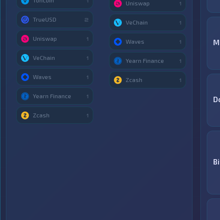
Toncoin
1
Uniswap
1
TrueUSD
2
VeChain
1
Uniswap
1
Waves
M
1
VeChain
1
Yearn Finance
1
Waves
1
Zcash
1
Yearn Finance
1
D
Zcash
1
B