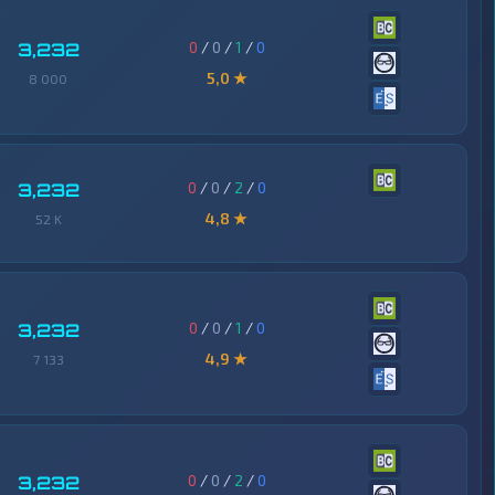
0
/
0
/
1
/
0
3,232
5,0 ★
8 000
0
/
0
/
2
/
0
3,232
4,8 ★
52 K
0
/
0
/
1
/
0
3,232
4,9 ★
7 133
0
/
0
/
2
/
0
3,232