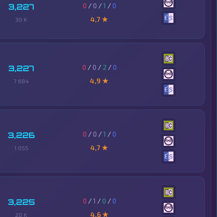
0
/
0
/
1
/
0
3,227
4,7 ★
30 K
0
/
0
/
2
/
0
3,227
4,9 ★
7 684
0
/
0
/
1
/
0
3,226
4,7 ★
1 055
0
/
1
/
0
/
0
3,225
4,6 ★
20 K