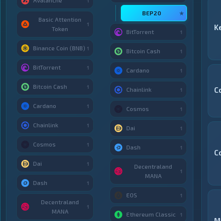
Avalanche
1
BEP20
★
Basic Attention
1
K
Token
BitTorrent
1
Binance Coin (BNB)
1
Bitcoin Cash
1
BitTorrent
1
Cardano
1
Bitcoin Cash
1
C
Chainlink
1
Cardano
1
Cosmos
1
Chainlink
1
Dai
1
Cosmos
1
Dash
1
C
Dai
1
Decentraland
1
MANA
Dash
1
EOS
1
Decentraland
1
MANA
Ethereum Classic
1
M