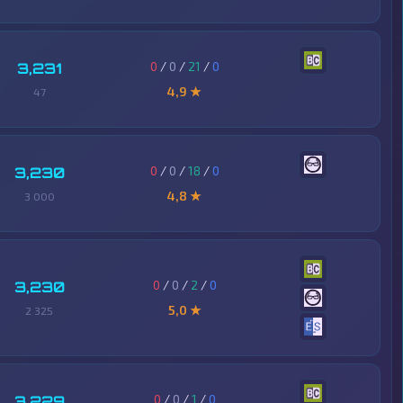
0
/
0
/
21
/
0
3,231
4,9 ★
47
0
/
0
/
18
/
0
3,230
4,8 ★
3 000
0
/
0
/
2
/
0
3,230
5,0 ★
2 325
0
/
0
/
1
/
0
3,229