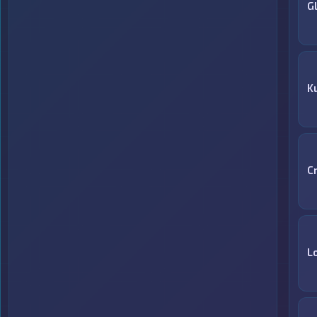
G
K
C
L