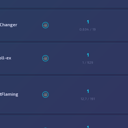
1
Changer
0,634 / 19
1
oll-ex
1 / 929
1
itFlaming
12,7 / 191
1