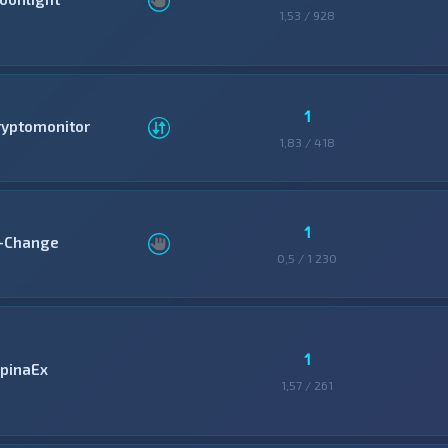
1,53 / 928
1
ryptomonitor
1,83 / 418
1
-Change
0,5 / 1 230
1
lpinaEx
1,57 / 261