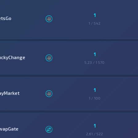
1
etsGo
1 / 542
1
uckyChange
5,23 / 1 570
1
ayMarket
1 / 100
1
wapGate
2,61 / 522