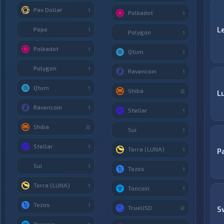
Pax Dollar
1
Polkadot
1
L
Pepe
1
Polygon
1
Polkadot
1
Qtum
1
Polygon
1
Ravencoin
1
Qtum
1
Shiba
2
L
Ravencoin
1
Stellar
1
Shiba
2
Sui
1
Stellar
1
Terra (LUNA)
1
P
Sui
1
Tezos
1
Terra (LUNA)
1
Toncoin
1
Tezos
1
TrueUSD
S
2