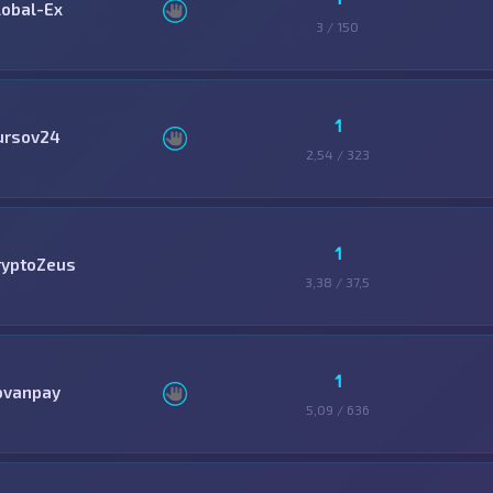
lobal-Ex
3 / 150
1
ursov24
2,54 / 323
1
ryptoZeus
3,38 / 37,5
1
ovanpay
5,09 / 636