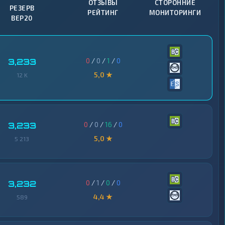
ОТЗЫВЫ
СТОРОННИЕ
РЕЗЕРВ
РЕЙТИНГ
МОНИТОРИНГИ
BEP20
0
/
0
/
1
/
0
3,233
5,0 ★
12 K
0
/
0
/
16
/
0
3,233
5,0 ★
5 213
0
/
1
/
0
/
0
3,232
4,4 ★
589