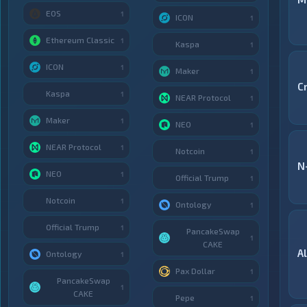
EOS
1
ICON
1
Ethereum Classic
1
Kaspa
1
ICON
1
Maker
1
C
Kaspa
1
NEAR Protocol
1
Maker
1
NEO
1
NEAR Protocol
1
Notcoin
1
N
NEO
1
Official Trump
1
Notcoin
1
Ontology
1
Official Trump
1
PancakeSwap
1
CAKE
A
Ontology
1
Pax Dollar
1
PancakeSwap
1
CAKE
Pepe
1