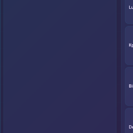
Lu
К
B
D