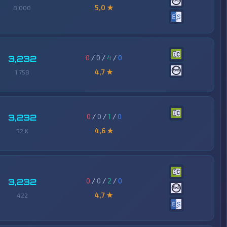
5,0 ★
8 000
0
/
0
/
4
/
0
3,232
4,7 ★
1 758
0
/
0
/
1
/
0
3,232
4,6 ★
52 K
0
/
0
/
2
/
0
3,232
4,7 ★
422