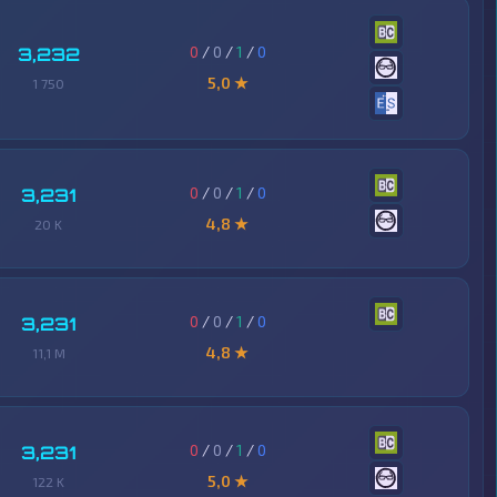
0
/
0
/
1
/
0
3,232
5,0 ★
1 750
0
/
0
/
1
/
0
3,231
4,8 ★
20 K
0
/
0
/
1
/
0
3,231
4,8 ★
11,1 M
0
/
0
/
1
/
0
3,231
5,0 ★
122 K