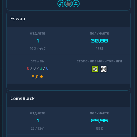
Fswap
1
30,88
19,2 / 44,7
1 381
0
/
0
/
3
/
0
5,0 ★
CoinsBlack
1
29,95
23 / 1 241
89 K