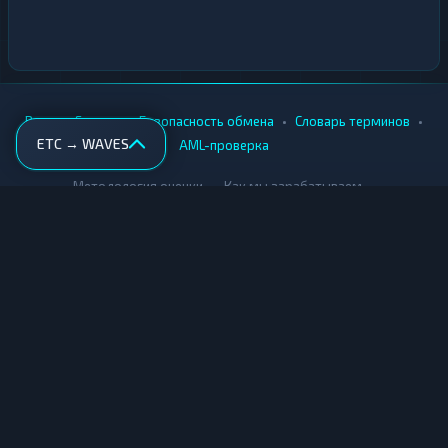
•
•
•
•
Вики
Города
Безопасность обмена
Словарь терминов
ETC → WAVES
AML-проверка
•
•
Методология оценки
Как мы зарабатываем
Для обменников
Купить крипту
Продать крипту
Купить за рубли
Продать за рубли