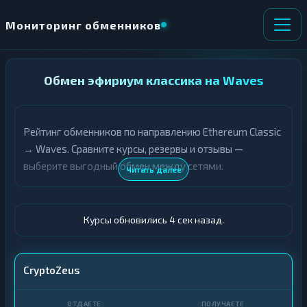
Мониторинг обменников
НАПРАВЛЕНИЕ
Обмен эфириум классика на Waves
×
ОБМЕНА
Рейтинг обменников по направлению Ethereum Classic
★ ИЗБРАННОЕ
ВСЕ РАЗДЕЛЫ
→ Waves. Сравните курсы, резервы и отзывы —
выберите выгодный обмен между сетями.
О
П
Читать далее
Т
О
Д
Л
А
У
Ё
Ч
Курсы обновились 5 сек назад.
Т
А
Е
Е
Т
ETC
CryptoZeus
Е
WAVES