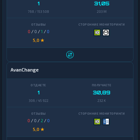
Yearn
1
31,05
1
Finance
768 / 153 508
203 M
Zcash
1
0
/
0
/
1
/
0
5,0 ★
AvanChange
1
30,89
306 / 45 922
232 K
0
/
0
/
2
/
0
5,0 ★