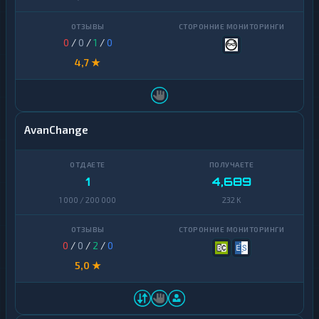
0
/
0
/
1
/
0
4,7 ★
AvanChange
1
4,689
1 000 / 200 000
232 K
0
/
0
/
2
/
0
5,0 ★