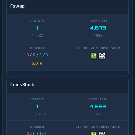
Fswap
1
4,673
144 / 427
1 994
0
/
0
/
3
/
0
5,0 ★
CoinsBlack
1
4,582
300 / 8 160
89 K
0
/
0
/
1
/
0