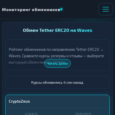
Мониторинг обменников
НАПРАВЛЕНИЕ
Обмен Tether ERC20 на Waves
×
ОБМЕНА
Рейтинг обменников по направлению Tether ERC20 →
★ ИЗБРАННОЕ
ВСЕ РАЗДЕЛЫ
Waves. Сравните курсы, резервы и отзывы — выберите
выгодный обмен между сетями.
О
П
Читать далее
Т
О
Д
Л
А
У
Ё
Ч
Курсы обновились 5 сек назад.
Т
А
Е
Е
Т
USDT ERC20
CryptoZeus
Е
WAVES