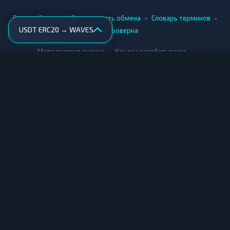
•
•
•
•
Вики
Города
Безопасность обмена
Словарь терминов
USDT ERC20 → WAVES
AML-проверка
•
•
Методология оценки
Как мы зарабатываем
Для обменников
Купить крипту
Продать крипту
Купить за рубли
Продать за рубли
© Мониторинг обменников — 2026
|
|
|
Условия использования
Конфиденциальность
Cookies