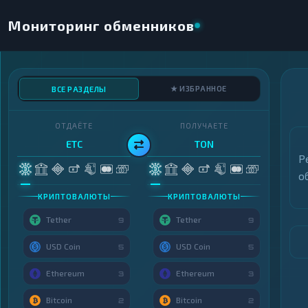
Мониторинг обменников
★ ИЗБРАННОЕ
ВСЕ РАЗДЕЛЫ
ОТДАЁТЕ
ПОЛУЧАЕТЕ
ETC
TON
Р
о
КРИПТОВАЛЮТЫ
КРИПТОВАЛЮТЫ
Tether
Tether
9
9
USD Coin
USD Coin
5
5
Ethereum
Ethereum
3
3
Bitcoin
Bitcoin
2
2