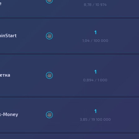
e
8,78 / 10 974
1
oinStart
1,04 / 100 000
1
етка
0,894 / 1 000
1
x-Money
3,85 / 19 100 000