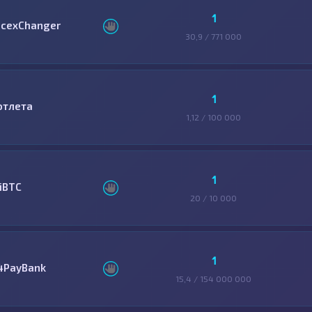
1
icexChanger
30,9 / 771 000
1
отлета
1,12 / 100 000
1
ziBTC
20 / 10 000
1
4PayBank
15,4 / 154 000 000