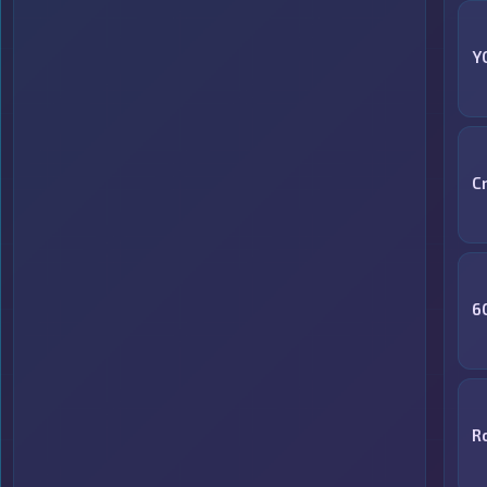
Y
C
6
R