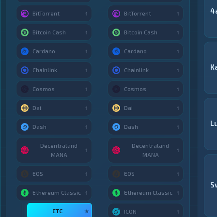
4
BitTorrent
BitTorrent
1
1
Bitcoin Cash
Bitcoin Cash
1
1
Cardano
Cardano
1
1
К
Chainlink
Chainlink
1
1
Cosmos
Cosmos
1
1
Dai
Dai
1
1
L
Dash
Dash
1
1
Decentraland
Decentraland
1
1
MANA
MANA
EOS
EOS
1
1
S
Ethereum Classic
Ethereum Classic
1
1
ETC
★
ICON
1