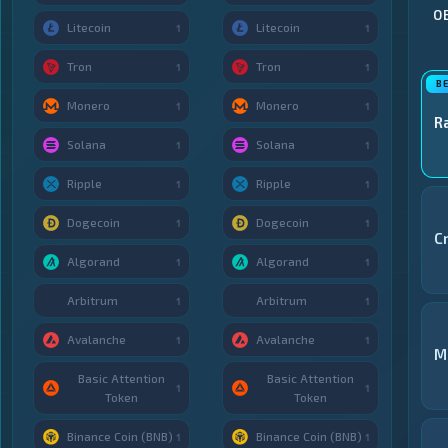
О
Litecoin
Litecoin
1
1
Tron
Tron
1
1
Monero
Monero
1
1
R
Solana
Solana
1
1
Ripple
Ripple
1
1
Dogecoin
Dogecoin
1
1
C
Algorand
Algorand
1
1
Arbitrum
Arbitrum
1
1
Avalanche
Avalanche
1
1
M
Basic Attention
Basic Attention
1
1
Token
Token
Binance Coin (BNB)
Binance Coin (BNB)
1
1