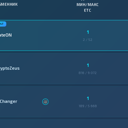
БМЕННИК
МИН/МАКС
ETC
1
ateON
2 / 52
1
ryptoZeus
816 / 9 072
1
Changer
189 / 5 668