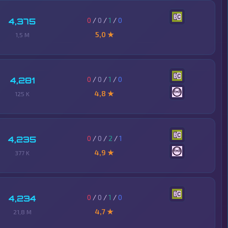
0
/
0
/
1
/
0
4,375
5,0 ★
1,5 M
0
/
0
/
1
/
0
4,281
4,8 ★
125 K
0
/
0
/
2
/
1
4,235
4,9 ★
377 K
0
/
0
/
1
/
0
4,234
4,7 ★
21,8 M