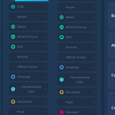
ICON
1
Kaspa
1
B
Kaspa
1
Maker
1
Maker
1
NEAR Protocol
1
NEAR Protocol
1
NEO
1
A
NEO
1
Notcoin
1
Notcoin
1
Official Trump
1
Official Trump
1
Ontology
1
C
Ontology
1
PancakeSwap
1
CAKE
PancakeSwap
1
CAKE
Pax Dollar
1
Pax Dollar
1
Pepe
1
C
Pepe
1
Polkadot
1