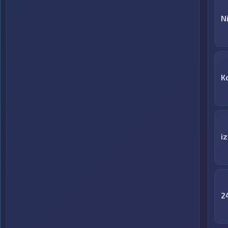
N
К
i
2