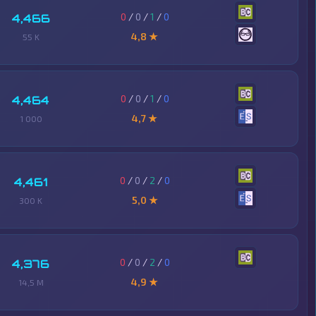
0
/
0
/
1
/
0
4,466
4,8 ★
55 K
0
/
0
/
1
/
0
4,464
4,7 ★
1 000
0
/
0
/
2
/
0
4,461
5,0 ★
300 K
0
/
0
/
2
/
0
4,376
4,9 ★
14,5 M