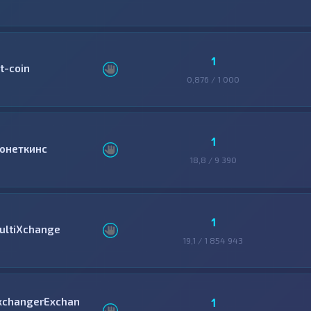
1
lt-coin
0,876 / 1 000
1
онеткинс
18,8 / 9 390
1
ultiXchange
19,1 / 1 854 943
xchangerExchan
1