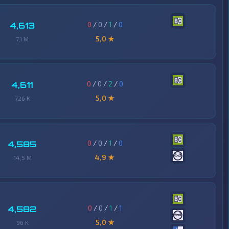
0
/
0
/
1
/
0
4,613
5,0 ★
7,1 M
0
/
0
/
2
/
0
4,611
5,0 ★
726 K
0
/
0
/
1
/
0
4,585
4,9 ★
14,5 M
0
/
0
/
1
/
1
4,582
5,0 ★
96 K