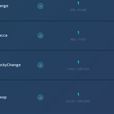
1
ange
376 / 5 638
1
асса
160 / 7 927
1
uckyChange
1 545 / 463 421
1
wop
0,432 / 100 000