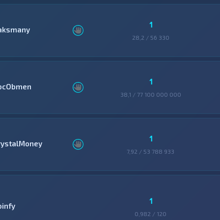
1
aksmany
28,2 / 56 330
1
bcObmen
38,1 / 77 100 000 000
1
rystalMoney
7,92 / 53 788 933
1
oinfy
0,982 / 120