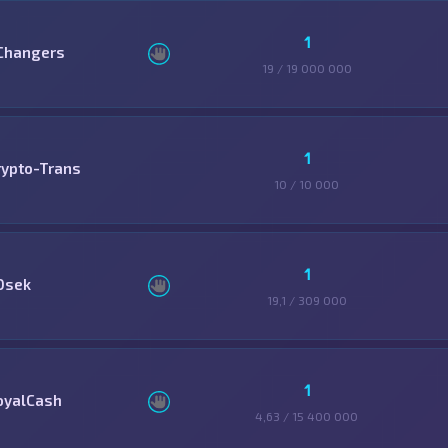
1
Changers
19 / 19 000 000
1
rypto-Trans
10 / 10 000
1
0sek
19,1 / 309 000
1
oyalCash
4,63 / 15 400 000