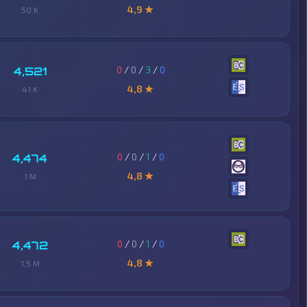
4,9 ★
50 K
0
/
0
/
3
/
0
4,521
4,8 ★
41 K
0
/
0
/
1
/
0
4,474
4,8 ★
1 M
0
/
0
/
1
/
0
4,472
4,8 ★
1,5 M