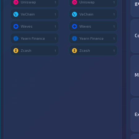
Uniswap
Uniswap
1
1
g
VeChain
VeChain
1
1
Waves
Waves
1
1
C
Yearn Finance
Yearn Finance
1
1
Zcash
Zcash
1
1
М
E