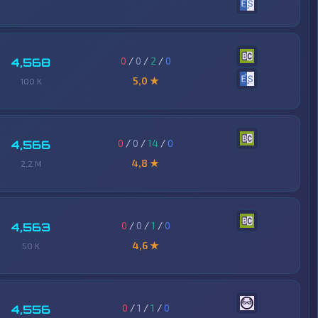
0
/
0
/
2
/
0
4,568
5,0 ★
100 K
0
/
0
/
14
/
0
4,566
4,8 ★
2,2 M
0
/
0
/
1
/
0
4,563
4,6 ★
50 K
0
/
1
/
1
/
0
4,556