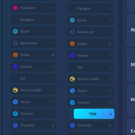
Polkadot
1
Polygon
1
Polygon
1
Qtum
1
A
Qtum
1
Ravencoin
1
Ravencoin
1
Shiba
2
Shiba
2
Stellar
1
М
Stellar
1
Sui
1
Sui
1
Terra (LUNA)
1
Terra (LUNA)
1
Tezos
1
M
Tezos
1
Toncoin
1
Toncoin
TON
1
★
TrueUSD
TrueUSD
2
2
E