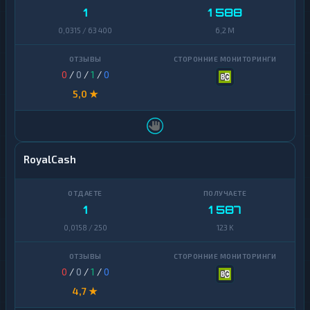
1
1 588
0,0315 / 63 400
6,2 M
0
/
0
/
1
/
0
5,0 ★
RoyalCash
1
1 587
0,0158 / 250
123 K
0
/
0
/
1
/
0
4,7 ★