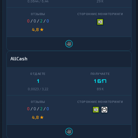
0,0644 / 6,44
29 K
(BNB)
BitTorrent
1
0
/
0
/
2
/
0
Bitcoin
4,8 ★
1
Cash
Cardano
1
Chainlink
1
AllCash
Cosmos
1
Dai
1
1
1 617
0,0023 / 3,22
89 K
Dash
1
Decentraland
1
MANA
0
/
0
/
2
/
0
4,8 ★
EOS
1
Ethereum
1
Classic