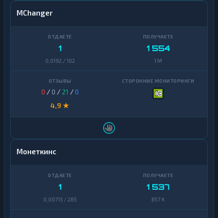
MChanger
1
1 554
0,0192 / 102
1 M
0
/
0
/
21
/
0
4,9 ★
Монеткинс
1
1 537
0,00713 / 285
857 K