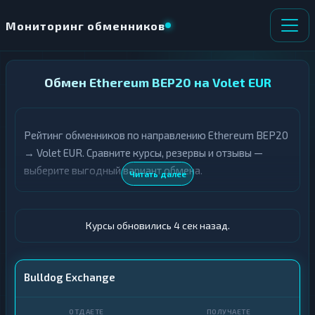
Мониторинг обменников
НАПРАВЛЕНИЕ
Обмен Ethereum BEP20 на Volet EUR
×
ОБМЕНА
Рейтинг обменников по направлению Ethereum BEP20
★ ИЗБРАННОЕ
ВСЕ РАЗДЕЛЫ
→ Volet EUR. Сравните курсы, резервы и отзывы —
выберите выгодный вариант обмена.
О
П
Читать далее
Т
О
Д
Л
А
У
Ё
Ч
Курсы обновились 5 сек назад.
Т
А
Е
Е
Т
ETH BEP20
Bulldog Exchange
Е
Volet (Advcash) · EUR