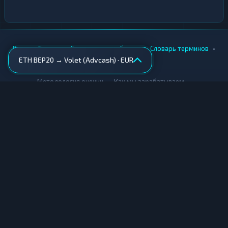
•
•
•
•
Вики
Города
Безопасность обмена
Словарь терминов
ETH BEP20 → Volet (Advcash) · EUR
AML-проверка
•
•
Методология оценки
Как мы зарабатываем
Для обменников
Купить крипту
Продать крипту
Купить за рубли
Продать за рубли