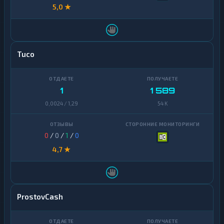
5,0 ★
Tuco
1
1 589
0,0024 / 1,29
54 K
0
/
0
/
1
/
0
4,7 ★
ProstovCash