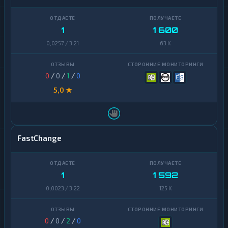
Uniswap
1
1
1 600
VeChain
1
0,0257 / 3,21
63 K
Waves
1
Yearn
0
/
0
/
1
/
0
1
Finance
5,0 ★
Zcash
1
FastChange
1
1 592
0,0023 / 3,22
125 K
0
/
0
/
2
/
0