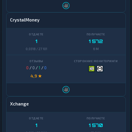
CrystalMoney
1
1 572
0,0318 / 27 101
6 M
0
/
0
/
1
/
0
4,9 ★
Xchange
1
1 570