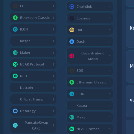
EOS
1
Chainlink
1
Ethereum Classic
1
Cosmos
1
K
ICON
1
Dai
1
Kaspa
1
Dash
1
Maker
1
Decentraland
1
MANA
NEAR Protocol
1
M
EOS
1
NEO
1
Ethereum Classic
1
Notcoin
1
ICON
1
Official Trump
1
S
Kaspa
1
Ontology
1
Maker
1
PancakeSwap
1
CAKE
NEAR Protocol
1