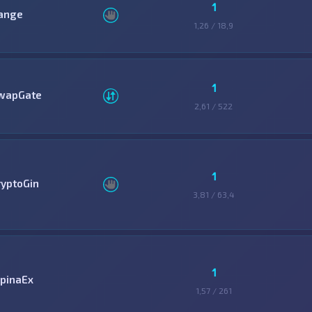
1
ange
1,26 / 18,9
1
wapGate
2,61 / 522
1
ryptoGin
3,81 / 63,4
1
lpinaEx
1,57 / 261