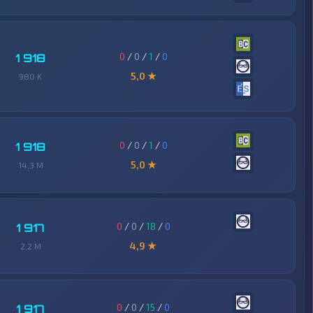
0
/
0
/
1
/
0
1 918
5,0 ★
980 K
0
/
0
/
1
/
0
1 918
5,0 ★
14,3 M
0
/
0
/
18
/
0
1 917
4,9 ★
2,2 M
0
/
0
/
15
/
0
1 917