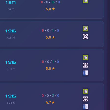
0
/
0
/
16
/
0
1 917
5,0 ★
7,4 M
0
/
0
/
1
/
0
1 916
5,0 ★
77,8 M
0
/
0
/
1
/
0
1 916
5,0 ★
14,9 M
0
/
0
/
2
/
0
1 915
4,7 ★
503 K