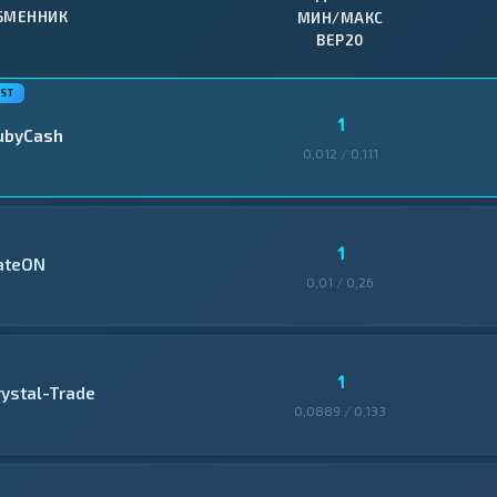
БМЕННИК
МИН/МАКС
BEP20
1
ubyCash
0,012 / 0,111
1
ateON
0,01 / 0,26
1
rystal-Trade
0,0889 / 0,133