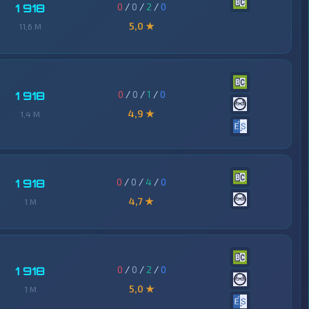
0
/
0
/
2
/
0
1 918
5,0 ★
11,6 M
0
/
0
/
1
/
0
1 918
4,9 ★
1,4 M
0
/
0
/
4
/
0
1 918
4,7 ★
1 M
0
/
0
/
2
/
0
1 918
5,0 ★
1 M