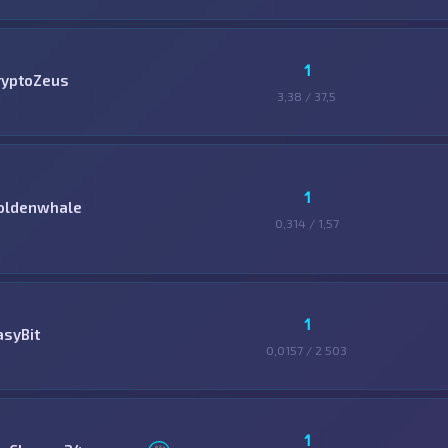
1
ryptoZeus
3,38 / 37,5
1
oldenwhale
0,314 / 1,57
1
asyBit
0,0157 / 2 503
1