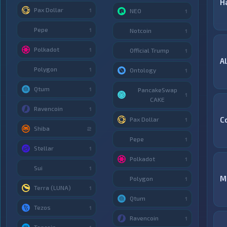
H
Pax Dollar
1
NEO
1
Pepe
1
Notcoin
1
Polkadot
1
Official Trump
1
A
Polygon
1
Ontology
1
Qtum
1
PancakeSwap
1
CAKE
Ravencoin
1
C
Pax Dollar
1
Shiba
2
Pepe
1
Stellar
1
Polkadot
1
Sui
1
M
Polygon
1
Terra (LUNA)
1
Qtum
1
Tezos
1
Ravencoin
1