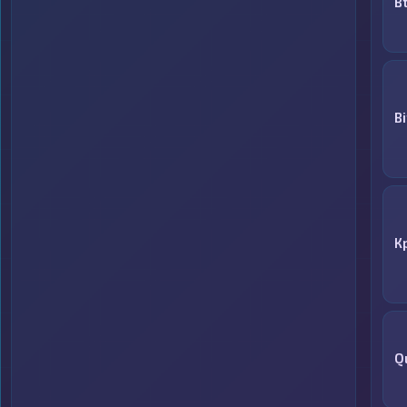
B
B
К
Q