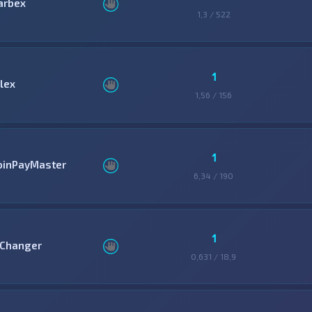
arbex
1,3 / 522
1
llex
1,56 / 156
1
oinPayMaster
6,34 / 190
1
Changer
0,631 / 18,9