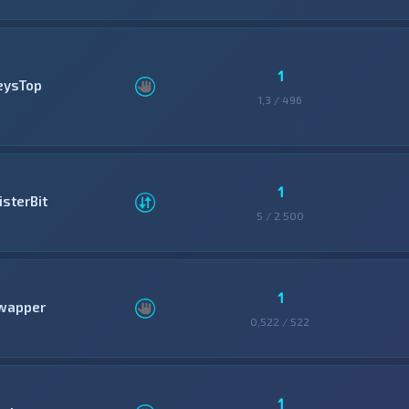
1
eysTop
1,3 / 496
1
isterBit
5 / 2 500
1
wapper
0,522 / 522
1