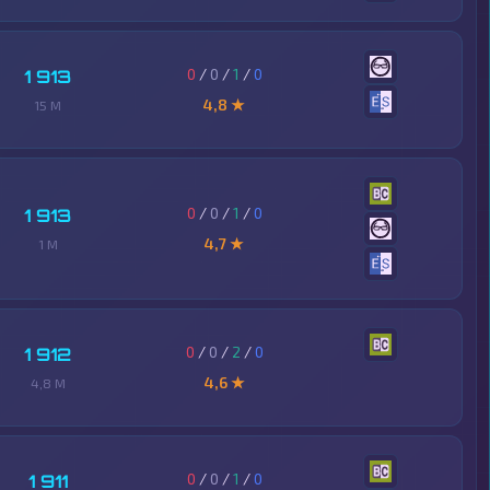
0
/
0
/
1
/
0
1 913
4,8 ★
15 M
0
/
0
/
1
/
0
1 913
4,7 ★
1 M
0
/
0
/
2
/
0
1 912
4,6 ★
4,8 M
0
/
0
/
1
/
0
1 911