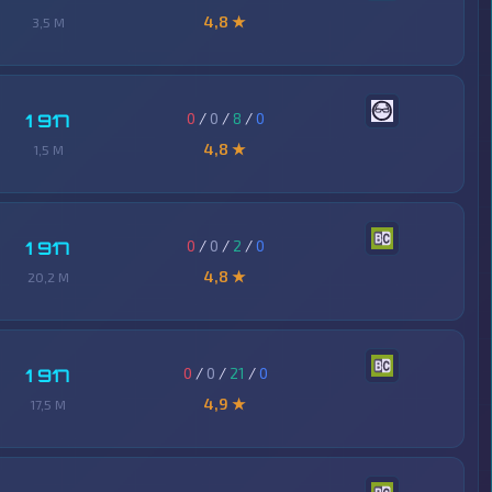
4,8 ★
3,5 M
0
/
0
/
8
/
0
1 917
4,8 ★
1,5 M
0
/
0
/
2
/
0
1 917
4,8 ★
20,2 M
0
/
0
/
21
/
0
1 917
4,9 ★
17,5 M