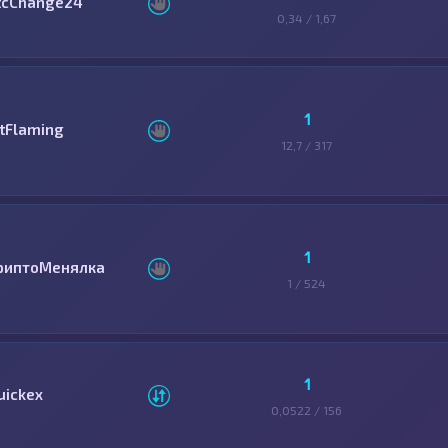
tcChange24
0,34 / 1,67
1
itFlaming
12,7 / 317
1
риптоМенялка
1 / 524
1
uickex
0,0522 / 156