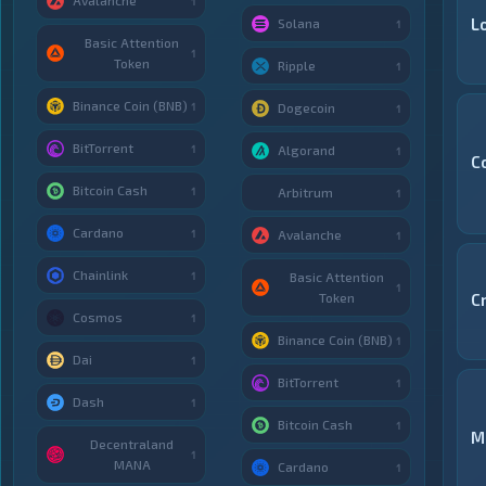
Avalanche
1
L
Solana
1
Basic Attention
1
Token
Ripple
1
Binance Coin (BNB)
1
Dogecoin
1
BitTorrent
1
Algorand
1
C
Bitcoin Cash
1
Arbitrum
1
Cardano
1
Avalanche
1
Chainlink
1
Basic Attention
1
Token
C
Cosmos
1
Binance Coin (BNB)
1
Dai
1
BitTorrent
1
Dash
1
Bitcoin Cash
1
M
Decentraland
1
MANA
Cardano
1