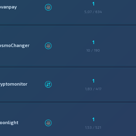
1
ovanpay
5,07 / 634
1
osmoChanger
10 / 190
1
ryptomonitor
1,83 / 417
1
oonlight
1,53 / 521