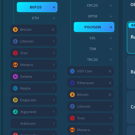
О
ERC20
★
BEP20
★
OPTM
★
ETH
★
POLYGON
★
Bitcoin
2
R
SOL
★
Litecoin
1
TON
★
Tron
1
TRC20
★
Monero
1
USD Coin
R
5
Solana
1
Ethereum
3
Ripple
1
Bitcoin
2
Dogecoin
1
Litecoin
C
1
Algorand
1
Tron
1
Arbitrum
1
Monero
1