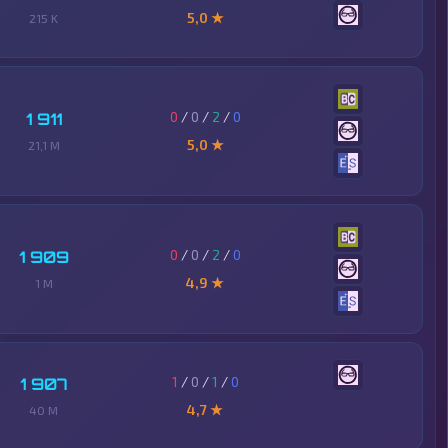
5,0 ★
215 K
0
/
0
/
2
/
0
1 911
5,0 ★
21,1 M
0
/
0
/
2
/
0
1 909
4,9 ★
1 M
1
/
0
/
1
/
0
1 907
4,7 ★
40 M