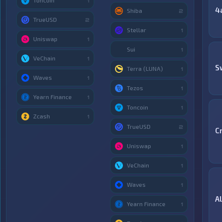
Toncoin
1
4
Shiba
2
TrueUSD
2
Stellar
1
Uniswap
1
Sui
1
VeChain
1
S
Terra (LUNA)
1
Waves
1
Tezos
1
Yearn Finance
1
Toncoin
1
Zcash
1
TrueUSD
2
C
Uniswap
1
VeChain
1
Waves
1
A
Yearn Finance
1