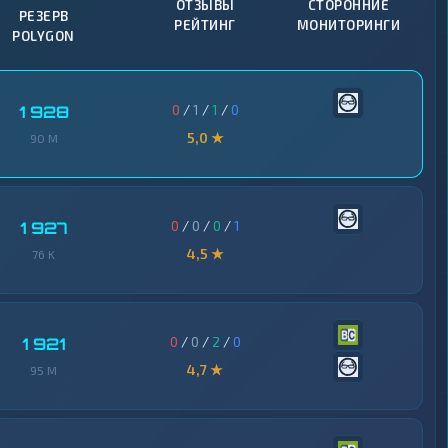
ОТЗЫВЫ
СТОРОННИЕ
РЕЗЕРВ
РЕЙТИНГ
МОНИТОРИНГИ
POLYGON
0
/
1
/
1
/
0
1 928
5,0 ★
90 M
0
/
0
/
0
/
1
1 927
4,5 ★
76 K
0
/
0
/
2
/
0
1 921
4,7 ★
95 M