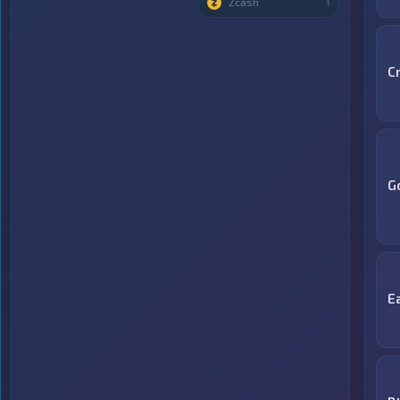
Zcash
1
C
G
E