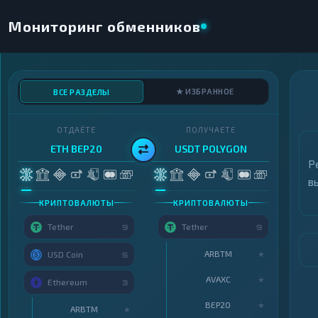
Мониторинг обменников
★ ИЗБРАННОЕ
ВСЕ РАЗДЕЛЫ
ОТДАЁТЕ
ПОЛУЧАЕТЕ
ETH BEP20
USDT POLYGON
Р
в
КРИПТОВАЛЮТЫ
КРИПТОВАЛЮТЫ
Tether
Tether
9
9
ARBTM
★
USD Coin
5
AVAXC
★
Ethereum
3
BEP20
★
ARBTM
★