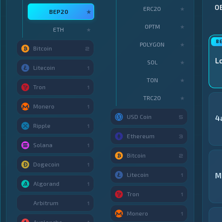
О
ERC20
★
BEP20
★
OPTM
★
ETH
★
POLYGON
★
Bitcoin
2
L
SOL
★
Litecoin
1
TON
★
Tron
1
TRC20
★
Monero
1
USD Coin
4
5
Ripple
1
Ethereum
3
Solana
1
Bitcoin
2
Dogecoin
1
Litecoin
M
1
Algorand
1
Tron
1
Arbitrum
1
Monero
1