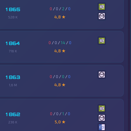
0
/
0
/
2
/
0
1 865
4,8 ★
528 K
0
/
0
/
14
/
0
1 864
4,8 ★
716 K
0
/
0
/
0
/
0
1 863
4,8 ★
1,6 M
0
/
0
/
1
/
0
1 862
5,0 ★
236 K