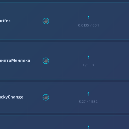
1
arifex
0,0135 / 60,1
1
риптоМенялка
1 / 530
1
uckyChange
5,27 / 1 582
1