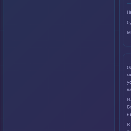
Н
С
М
О
м
у
в
Н
Б
к
В