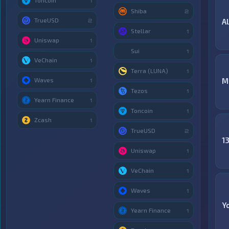
Toncoin
1
Shiba
2
TrueUSD
A
2
Stellar
1
Uniswap
1
Sui
1
VeChain
1
Terra (LUNA)
1
Waves
М
1
Tezos
1
Yearn Finance
1
Toncoin
1
Zcash
1
TrueUSD
2
1
Uniswap
1
VeChain
1
Waves
1
Y
Yearn Finance
1