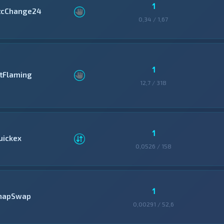
1
tcChange24
0,34 / 1,67
1
itFlaming
12,7 / 318
1
uickex
0,0526 / 158
1
napSwap
0,00291 / 52,6