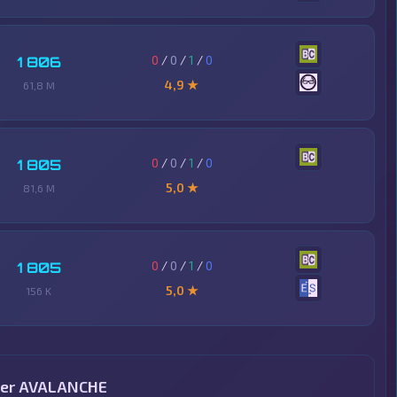
0
/
0
/
1
/
0
1 806
4,9 ★
61,8 M
0
/
0
/
1
/
0
1 805
5,0 ★
81,6 M
0
/
0
/
1
/
0
1 805
5,0 ★
156 K
her AVALANCHE