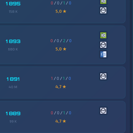
0
/
0
/
1
/
0
1 895
5,0 ★
158 K
0
/
0
/
2
/
0
1 893
5,0 ★
680 K
1
/
0
/
1
/
0
1 891
4,7 ★
40 M
0
/
0
/
1
/
0
1 889
4,7 ★
99 K