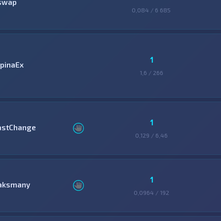
swap
0,084 / 6 685
1
lpinaEx
1,6 / 266
1
astChange
0,129 / 6,46
1
aksmany
0,0964 / 192