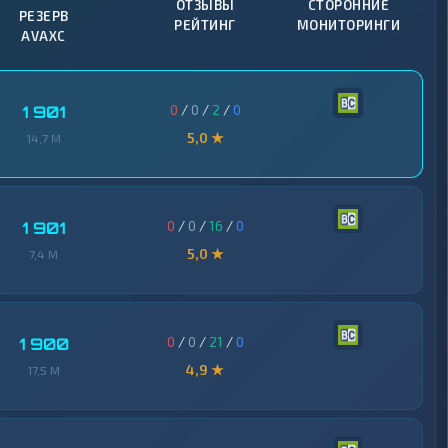
ОТЗЫВЫ
СТОРОННИЕ
РЕЗЕРВ
РЕЙТИНГ
МОНИТОРИНГИ
AVAXC
0
/
0
/
2
/
0
1 901
5,0 ★
14,7 M
0
/
0
/
16
/
0
1 901
5,0 ★
7,4 M
0
/
0
/
21
/
0
1 900
4,9 ★
17,5 M