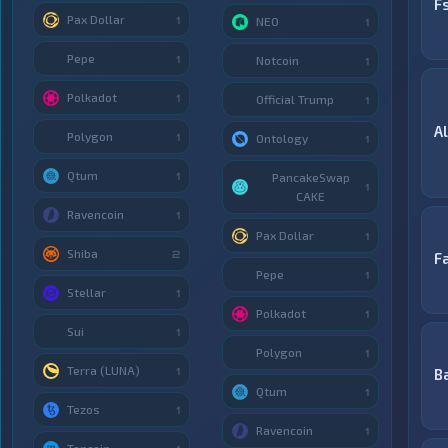
F
Pax Dollar
1
NEO
1
Pepe
1
Notcoin
1
Polkadot
1
Official Trump
1
A
Polygon
1
Ontology
1
Qtum
1
PancakeSwap
1
CAKE
Ravencoin
1
Pax Dollar
1
Shiba
2
F
Pepe
1
Stellar
1
Polkadot
1
Sui
1
Polygon
1
Terra (LUNA)
1
B
Qtum
1
Tezos
1
Ravencoin
1