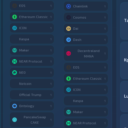
EOS
1
Chainlink
1
Ethereum Classic
1
Cosmos
1
T
ICON
1
Dai
1
Kaspa
1
Dash
1
Maker
1
Decentraland
1
MANA
К
NEAR Protocol
1
EOS
1
NEO
1
Ethereum Classic
1
Notcoin
1
ICON
1
Official Trump
1
L
Kaspa
1
Ontology
1
Maker
1
PancakeSwap
1
CAKE
NEAR Protocol
1