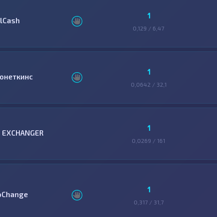
1
llCash
0,129 / 6,47
1
онеткинс
0,0642 / 32,1
1
3 EXCHANGER
0,0269 / 161
1
oChange
0,317 / 31,7