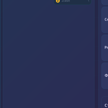
Zcash
1
C
P
Ф
С