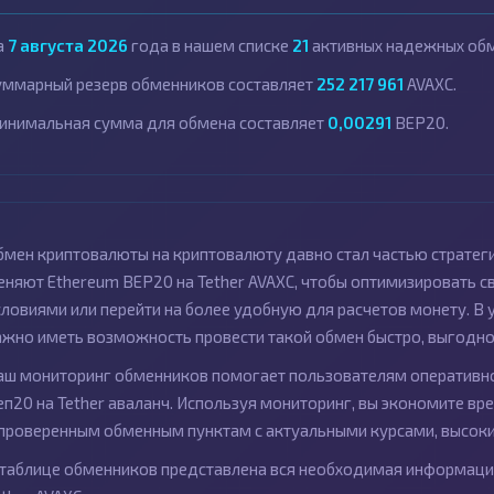
а
7 августа 2026
года в нашем списке
21
активных надежных обм
уммарный резерв обменников составляет
252 217 961
AVAXC.
инимальная сумма для обмена составляет
0,00291
BEP20.
бмен криптовалюты на криптовалюту давно стал частью стратег
еняют Ethereum BEP20 на Tether AVAXC, чтобы оптимизировать 
словиями или перейти на более удобную для расчетов монету. В
ажно иметь возможность провести такой обмен быстро, выгодно 
аш мониторинг обменников помогает пользователям оперативно
еп20 на Tether аваланч. Используя мониторинг, вы экономите вр
 проверенным обменным пунктам с актуальными курсами, высок
 таблице обменников представлена вся необходимая информация