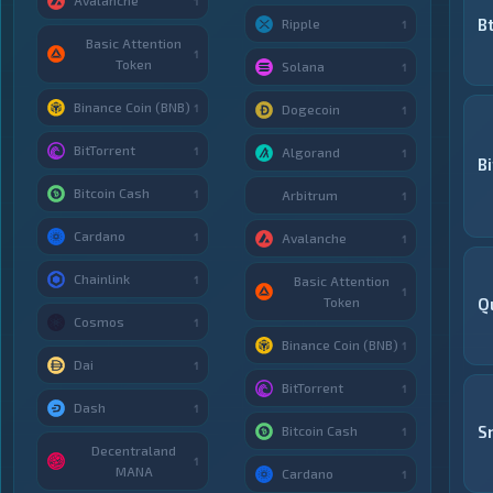
Avalanche
1
B
Ripple
1
Basic Attention
1
Token
Solana
1
Binance Coin (BNB)
1
Dogecoin
1
BitTorrent
1
Algorand
1
B
Bitcoin Cash
1
Arbitrum
1
Cardano
1
Avalanche
1
Chainlink
1
Basic Attention
1
Token
Q
Cosmos
1
Binance Coin (BNB)
1
Dai
1
BitTorrent
1
Dash
1
S
Bitcoin Cash
1
Decentraland
1
MANA
Cardano
1