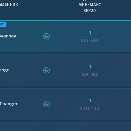
БМЕННИК
МИН/МАКС
BEP20
1
ovanpay
5,08 / 635
1
ange
1,29 / 19,3
1
Changer
0,639 / 19,2