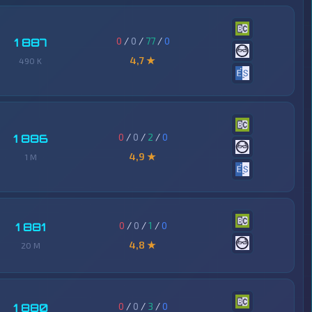
0
/
0
/
77
/
0
1 887
4,7 ★
490 K
0
/
0
/
2
/
0
1 886
4,9 ★
1 M
0
/
0
/
1
/
0
1 881
4,8 ★
20 M
0
/
0
/
3
/
0
1 880