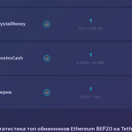
1
rystalMoney
0,111 / 239 119
1
rostovCash
0,0263 / 63 900
1
ерма
0,0277 / 100
татистика топ обменников Ethereum BEP20 на Tet