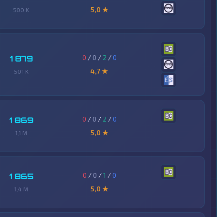
5,0 ★
500 K
0
/
0
/
2
/
0
1 879
4,7 ★
501 K
0
/
0
/
2
/
0
1 869
5,0 ★
1,1 M
0
/
0
/
1
/
0
1 865
5,0 ★
1,4 M