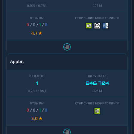
0,105 / 0,784
405 M
0
/
0
/
1
/
0
4,7 ★
Appbit
1
846 704
0,289 / 66,1
846 M
0
/
0
/
1
/
0
5,0 ★