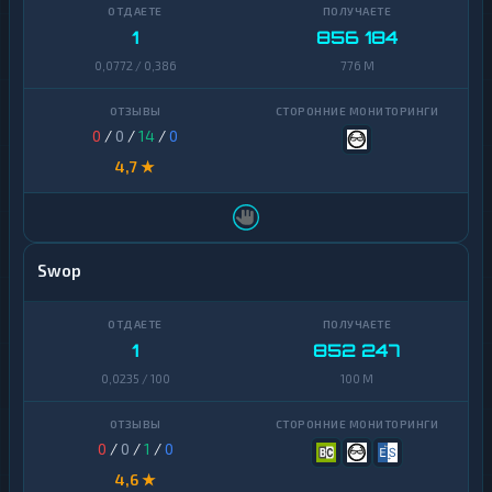
Uniswap
1
1
856 184
0,0772 / 0,386
776 M
VeChain
1
Waves
1
0
/
0
/
14
/
0
Yearn
1
4,7 ★
Finance
Zcash
1
Swop
1
852 247
0,0235 / 100
100 M
0
/
0
/
1
/
0
4,6 ★