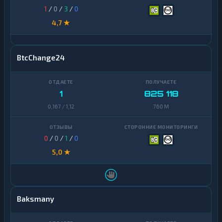
1
/
0
/
3
/
0
4,7 ★
BtcChange24
1
825 118
0,167 / 1,12
760 M
0
/
0
/
1
/
0
5,0 ★
Baksmany