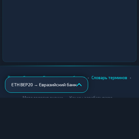
•
•
•
•
Вики
Города
Безопасность обмена
Словарь терминов
ETH BEP20 → Евразийский банк
AML-проверка
•
•
Методология оценки
Как мы зарабатываем
Для обменников
Купить крипту
Продать крипту