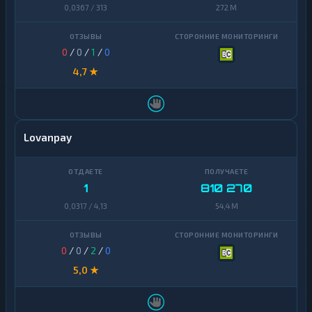
0,0367 / 313
272 M
0
/
0
/
1
/
0
4,7 ★
Lovanpay
1
810 270
0,0317 / 4,13
54,4 M
0
/
0
/
2
/
0
5,0 ★