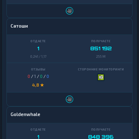
Сатоши
1
851 192
0,241 / 1,17
255 M
0
/
1
/
0
/
0
4,8 ★
Goldenwhale
1
848 396