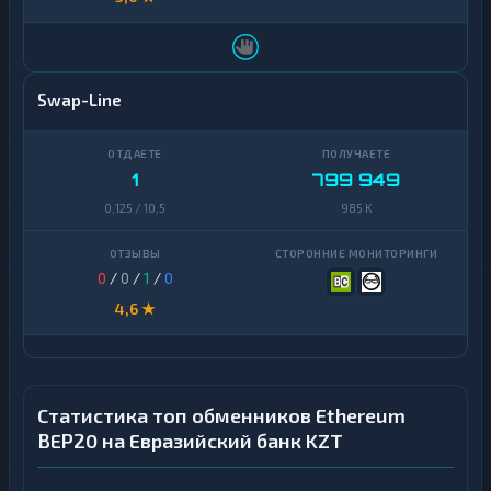
Swap-Line
1
799 949
0,125 / 10,5
985 K
0
/
0
/
1
/
0
4,6 ★
Статистика топ обменников Ethereum
BEP20 на Евразийский банк KZT