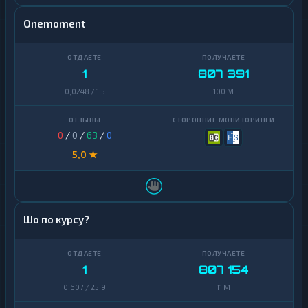
Onemoment
1
807 391
0,0248 / 1,5
100 M
0
/
0
/
63
/
0
5,0 ★
Шо по курсу?
1
807 154
0,607 / 25,9
11 M