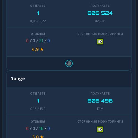
1
806 524
0,18 / 5,22
42,7 M
0
/
0
/
21
/
0
4,9 ★
4ange
1
806 496
0,18 / 13,4
17 M
0
/
0
/
16
/
0
5,0 ★