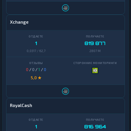
Xchange
1
819 877
0,0317 / 62,7
2807 M
0
/
0
/
1
/
0
5,0 ★
RoyalCash
1
816 964