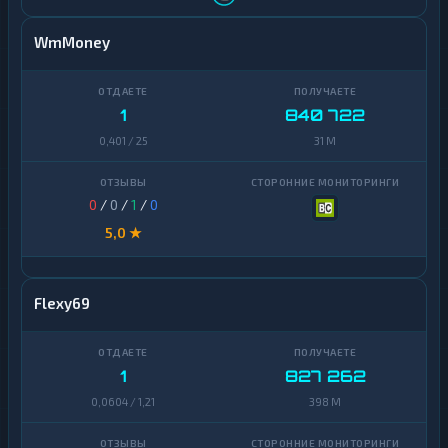
WmMoney
1
840 722
0,401 / 25
31 M
0
/
0
/
1
/
0
5,0 ★
Flexy69
1
827 262
0,0604 / 1,21
398 M