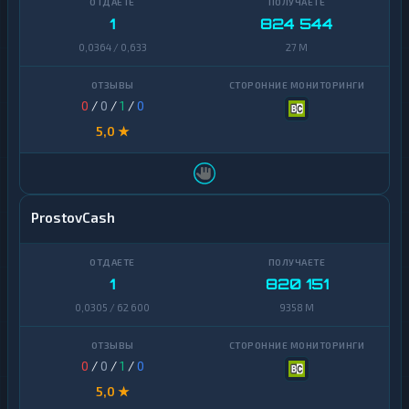
1
824 544
0,0364 / 0,633
27 M
0
/
0
/
1
/
0
5,0 ★
ProstovCash
1
820 151
0,0305 / 62 600
9358 M
0
/
0
/
1
/
0
5,0 ★