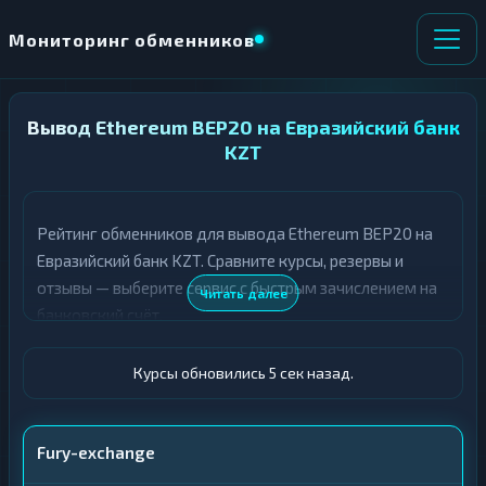
Мониторинг обменников
Вывод Ethereum BEP20 на Евразийский банк
НАПРАВЛЕНИЕ
×
ОБМЕНА
KZT
★ ИЗБРАННОЕ
ВСЕ РАЗДЕЛЫ
Рейтинг обменников для вывода Ethereum BEP20 на
Евразийский банк KZT. Сравните курсы, резервы и
О
П
Т
О
отзывы — выберите сервис с быстрым зачислением на
Читать далее
Д
Л
банковский счёт.
А
У
Ё
Ч
Т
А
Курсы обновились 6 сек назад.
Е
Е
Т
ETH BEP20
Е
Fury-exchange
Евразийский банк