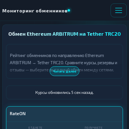
Мониторинг обменников
Обмен Ethereum ARBITRUM на Tether TRC20
НАПРАВЛЕНИЕ
×
ОБМЕНА
Рейтинг обменников по направлению Ethereum
★ ИЗБРАННОЕ
ВСЕ РАЗДЕЛЫ
ARBITRUM → Tether TRC20. Сравните курсы, резервы и
отзывы — выберите выгодный обмен между сетями.
О
П
Читать далее
Т
О
Д
Л
А
У
Ё
Ч
Курсы обновились 6 сек назад.
Т
А
Е
Е
Т
ETH ARBITRUM
RateON
Е
USDT TRC20