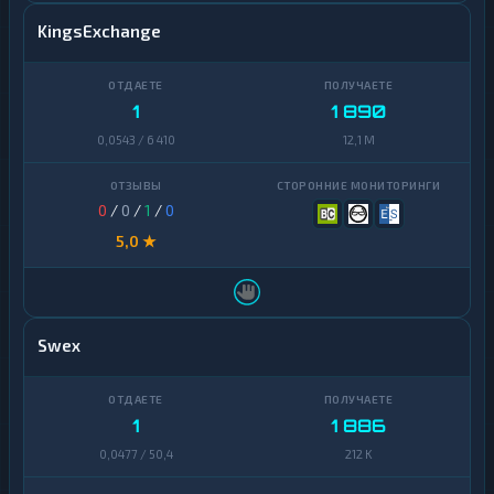
KingsExchange
1
1 890
0,0543 / 6 410
12,1 M
0
/
0
/
1
/
0
5,0 ★
Swex
1
1 886
0,0477 / 50,4
212 K