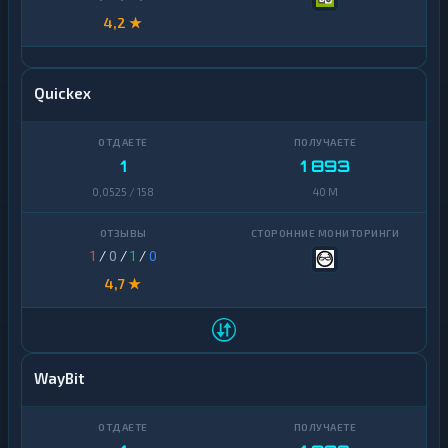
4,2 ★
Quickex
1
1 893
0,0525 / 158
40 M
1
/
0
/
1
/
0
4,7 ★
WayBit