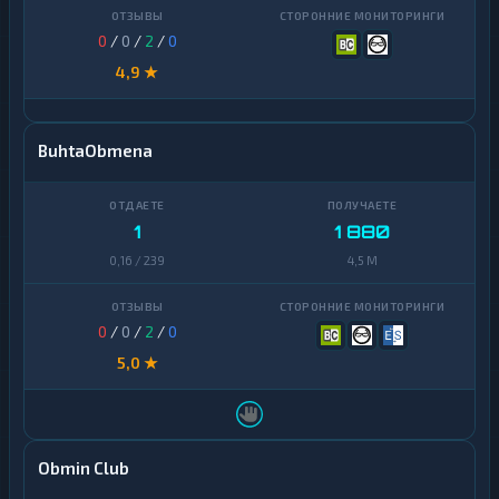
0
/
0
/
2
/
0
4,9 ★
BuhtaObmena
1
1 880
0,16 / 239
4,5 M
0
/
0
/
2
/
0
5,0 ★
Obmin Club