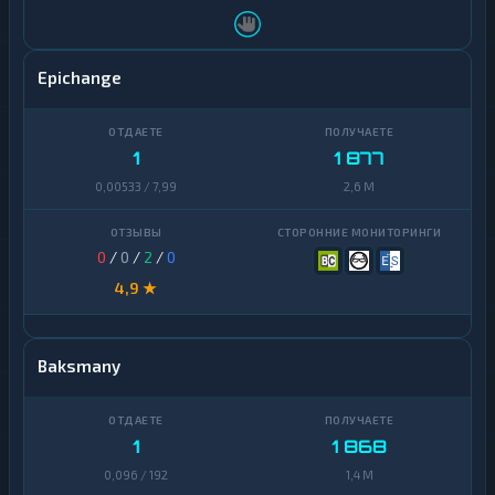
Epichange
1
1 877
0,00533 / 7,99
2,6 M
0
/
0
/
2
/
0
4,9 ★
Baksmany
1
1 868
0,096 / 192
1,4 M