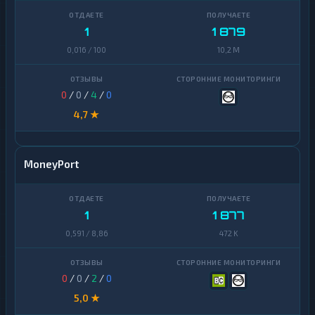
1
1 879
0,016 / 100
10,2 M
0
/
0
/
4
/
0
4,7 ★
MoneyPort
1
1 877
0,591 / 8,86
472 K
0
/
0
/
2
/
0
5,0 ★