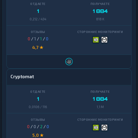
1
1 884
0,212 / 434
818 K
0
/
1
/
1
/
0
4,7 ★
Cryptomat
1
1 884
0,0106 / 116
1,1 M
0
/
0
/
2
/
0
5,0 ★