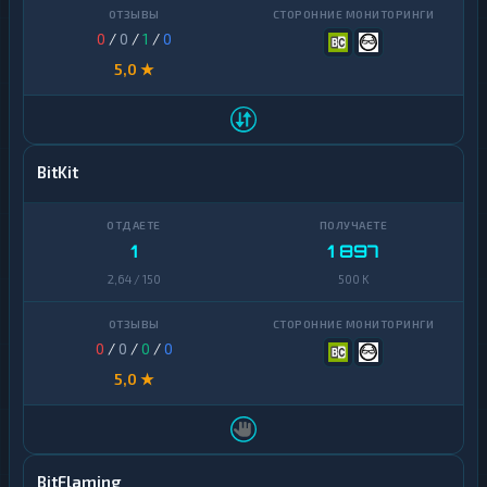
0
/
0
/
1
/
0
5,0 ★
BitKit
1
1 897
2,64 / 150
500 K
0
/
0
/
0
/
0
5,0 ★
BitFlaming