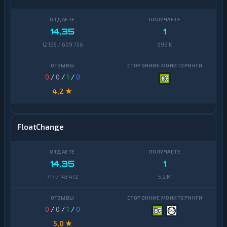
14,35
1
12 195 / 609 756
999 K
0
/
0
/
1
/
0
4,2 ★
FloatChange
14,35
1
717 / 143 472
5,2 M
0
/
0
/
1
/
0
5,0 ★