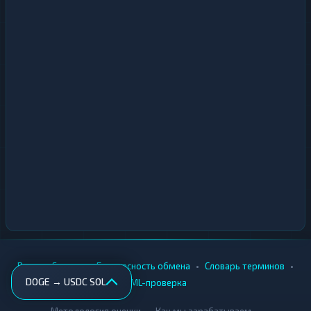
•
•
•
•
Вики
Города
Безопасность обмена
Словарь терминов
DOGE → USDC SOL
AML-проверка
•
•
Методология оценки
Как мы зарабатываем