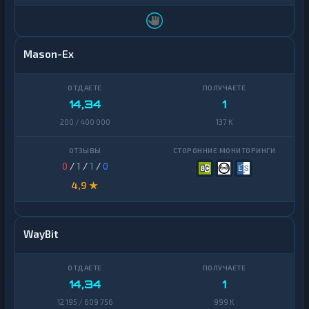
Mason-Ex
14,34
1
200 / 400 000
137 K
0
/
1
/
1
/
0
4,9 ★
WayBit
14,34
1
12 195 / 609 756
999 K