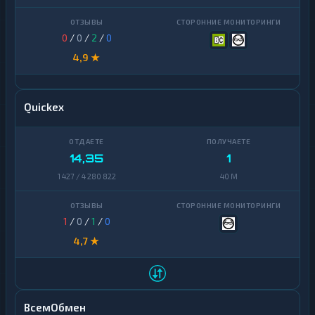
0
/
0
/
2
/
0
4,9 ★
Quickex
14,35
1
1 427 / 4 280 822
40 M
1
/
0
/
1
/
0
4,7 ★
ВсемОбмен