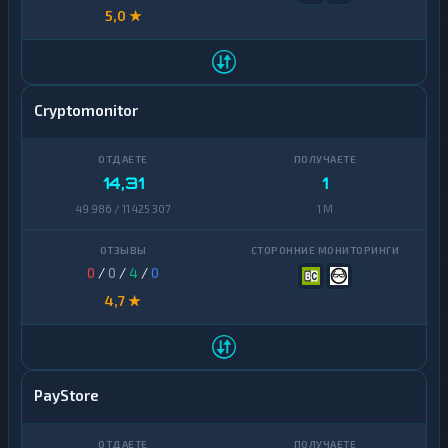
5,0 ★
Cryptomonitor
14,31
1
49 986 / 11 425 307
1 M
0
/
0
/
4
/
0
4,7 ★
PayStore