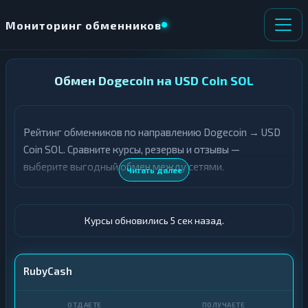
Мониторинг обменников
НАПРАВЛЕНИЕ
Обмен Dogecoin на USD Coin SOL
×
ОБМЕНА
Рейтинг обменников по направлению Dogecoin → USD
★ ИЗБРАННОЕ
ВСЕ РАЗДЕЛЫ
Coin SOL. Сравните курсы, резервы и отзывы —
выберите выгодный обмен между сетями.
О
П
Читать далее
Т
О
Д
Л
А
У
Ё
Ч
Курсы обновились 6 сек назад.
Т
А
Е
Е
Т
DOGE
RubyCash
Е
USDC SOL