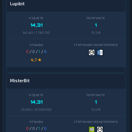
Lupibit
Yearn
1
Finance
Zcash
1
14,31
1
142 461 / 1 780 765
15,3 M
0
/
0
/
1
/
0
4,7 ★
MisterBit
14,31
1
25 000 / 35 000 000
15,4 M
0
/
0
/
1
/
0