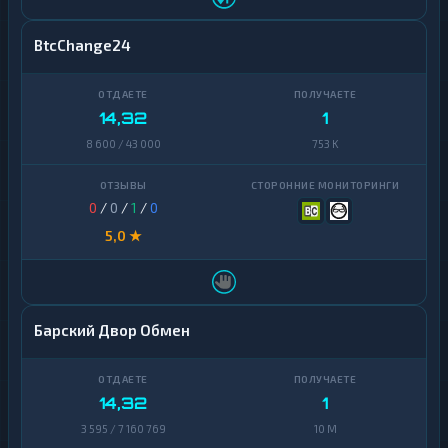
BtcChange24
14,32
1
8 600 / 43 000
753 K
0
/
0
/
1
/
0
5,0 ★
Барский Двор Обмен
14,32
1
3 595 / 7 160 769
10 M