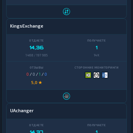
KingsExchange
14,36
1
1 468 / 197 985
14 K
0
/
0
/
1
/
0
5,0 ★
UAchanger
14,37
1