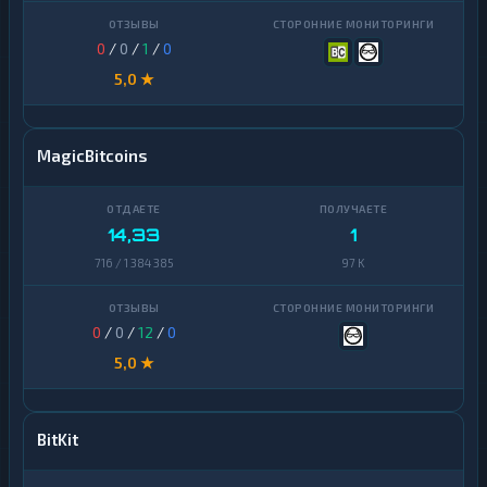
0
/
0
/
1
/
0
5,0 ★
MagicBitcoins
14,33
1
716 / 1 384 385
97 K
0
/
0
/
12
/
0
5,0 ★
BitKit