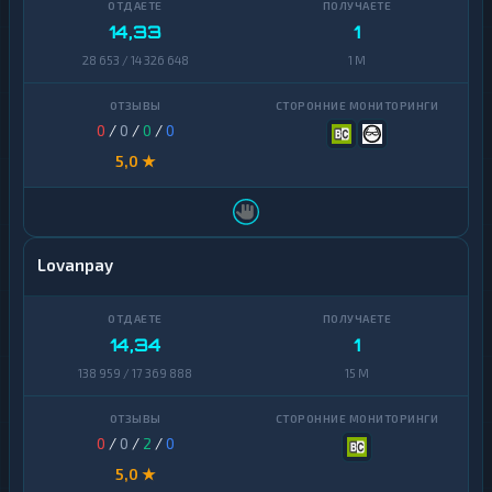
14,33
1
28 653 / 14 326 648
1 M
0
/
0
/
0
/
0
5,0 ★
Lovanpay
14,34
1
138 959 / 17 369 888
15 M
0
/
0
/
2
/
0
5,0 ★