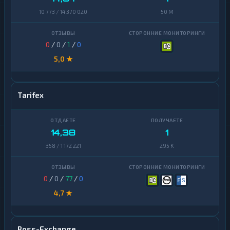
10 773 / 14 370 020
50 M
0
/
0
/
1
/
0
5,0 ★
Tarifex
14,38
1
358 / 1 172 221
295 K
0
/
0
/
77
/
0
4,7 ★
Boss-Exchange