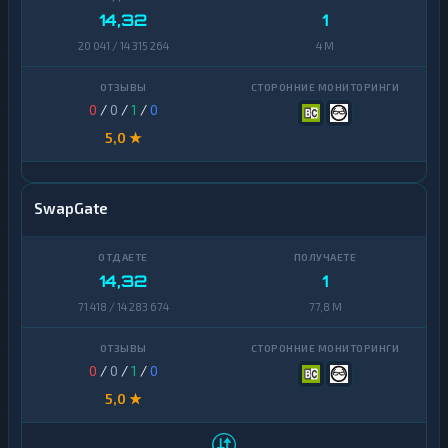
14,32
1
20 041 / 14 315 264
4 M
0
/
0
/
1
/
0
5,0 ★
SwapGate
14,32
1
71 418 / 14 283 674
77,8 M
0
/
0
/
1
/
0
5,0 ★