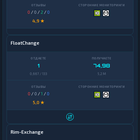
0
/
0
/
2
/
0
4,9 ★
FloatChange
1
74,98
0,667 / 133
5,2 M
0
/
0
/
1
/
0
5,0 ★
Rim-Exchange