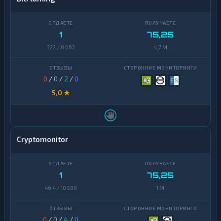
1
75,25
322 / 8 062
4,7 M
0
/
0
/
2
/
0
5,0 ★
Cryptomonitor
1
75,25
46,4 / 10 599
1 M
0
/
0
/
4
/
0