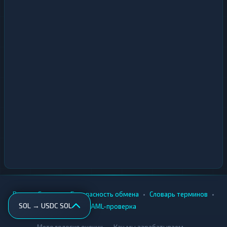
•
•
•
•
Вики
Города
Безопасность обмена
Словарь терминов
SOL → USDC SOL
AML-проверка
•
•
Методология оценки
Как мы зарабатываем