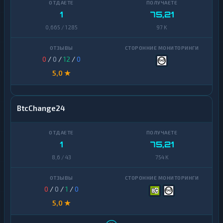
1
75,21
0,665 / 1 285
97 K
0
/
0
/
12
/
0
5,0 ★
BtcChange24
1
75,21
8,6 / 43
754 K
0
/
0
/
1
/
0
5,0 ★