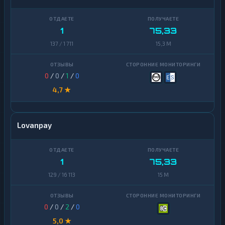
Yearn
1
Finance
1
75,33
Zcash
1
137 / 1 711
15,3 M
0
/
0
/
1
/
0
4,7 ★
Lovanpay
1
75,33
129 / 16 113
15 M
0
/
0
/
2
/
0
5,0 ★