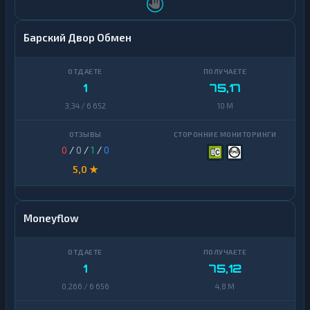
Барский Двор Обмен
1
75,17
3,34 / 6 652
10 M
0
/
0
/
1
/
0
5,0 ★
Moneyflow
1
75,12
0,266 / 6 656
4,8 M