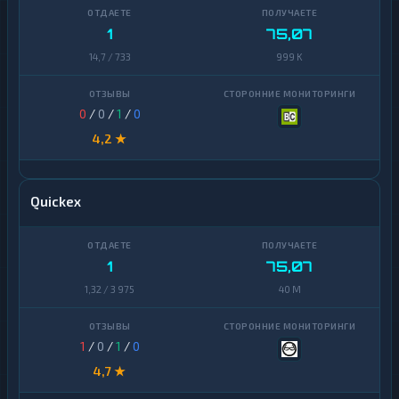
1
75,07
14,7 / 733
999 K
0
/
0
/
1
/
0
4,2 ★
Quickex
1
75,07
1,32 / 3 975
40 M
1
/
0
/
1
/
0
4,7 ★