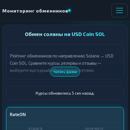
Мониторинг обменников
НАПРАВЛЕНИЕ
Обмен соланы на USD Coin SOL
×
ОБМЕНА
Рейтинг обменников по направлению Solana → USD
★ ИЗБРАННОЕ
ВСЕ РАЗДЕЛЫ
Coin SOL. Сравните курсы, резервы и отзывы —
выберите выгодный обмен между сетями.
О
П
Читать далее
Т
О
Д
Л
А
У
Ё
Ч
Курсы обновились 6 сек назад.
Т
А
Е
Е
Т
SOL
RateON
Е
USDC SOL