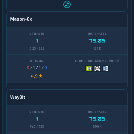
Mason-Ex
1
75,06
0,25 / 525
137 K
0
/
1
/
1
/
0
4,9 ★
WayBit
1
75,06
14,7 / 733
999 K