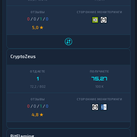
0
/
0
/
1
/
0
5,0 ★
CryptoZeus
1
75,27
72,2 / 802
100 K
0
/
0
/
1
/
0
4,8 ★
BitFlaming