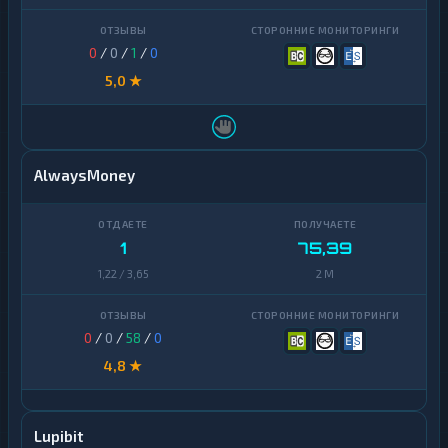
Qtum
1
Ravencoin
1
0
/
0
/
1
/
0
Shiba
5,0 ★
2
Stellar
1
Sui
1
AlwaysMoney
Terra
1
(LUNA)
Tezos
1
1
75,39
1,22 / 3,65
2 M
Toncoin
1
TrueUSD
2
0
/
0
/
58
/
0
Uniswap
1
4,8 ★
VeChain
1
Waves
1
Lupibit