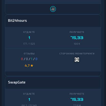
Bit24hours
1
75,33
177 / 1 325
100 K
0
/
0
/
1
/
0
4,7 ★
SwapGate
1
75,33
66,2 / 13 249
77,8 M