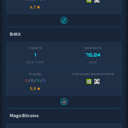
4,7 ★
BitKit
1
75,24
26,6 / 5 981
450 K
0
/
0
/
0
/
0
5,0 ★
MagicBitcoins