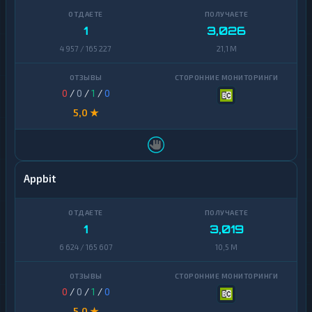
1
3,026
4 957 / 165 227
21,1 M
0
/
0
/
1
/
0
5,0 ★
Appbit
1
3,019
6 624 / 165 607
10,5 M
0
/
0
/
1
/
0
5,0 ★