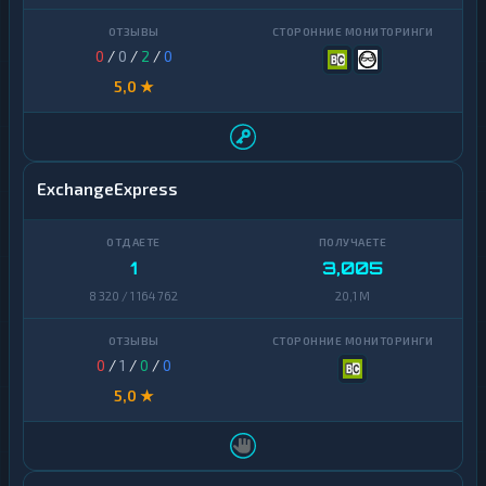
0
/
0
/
2
/
0
5,0 ★
ExchangeExpress
1
3,005
8 320 / 1 164 762
20,1 M
0
/
1
/
0
/
0
5,0 ★