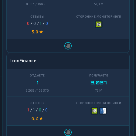
Zcash
1
4 936 / 164 519
51,3 M
0
/
0
/
1
/
0
5,0 ★
IconFinance
1
3,037
3 268 / 163 376
73 M
1
/
1
/
0
/
0
4,2 ★