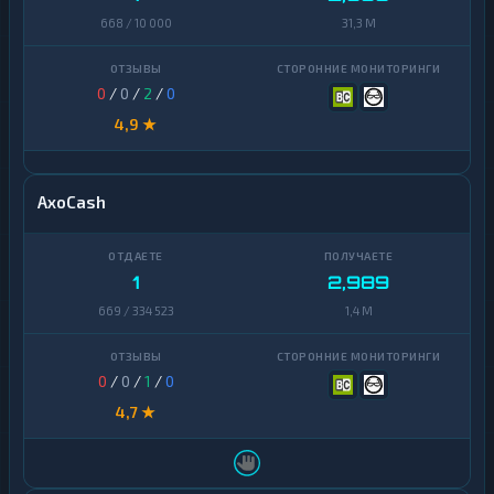
668 / 10 000
31,3 M
0
/
0
/
2
/
0
4,9 ★
AxoCash
1
2,989
669 / 334 523
1,4 M
0
/
0
/
1
/
0
4,7 ★