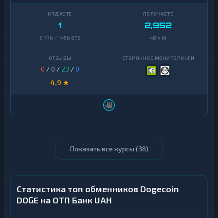
1
2,952
6 776 / 1 456 878
48,4 M
0
/
0
/
23
/
0
4,9 ★
Показать все курсы (
38
)
Статистика топ обменников Dogecoin
DOGE на ОТП Банк UAH