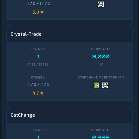
0
/
0
/
12
/
0
5,0 ★
Crystal-Trade
1
3,000
1 433 / 33 333
1 M
0
/
0
/
2
/
0
4,7 ★
CatChange
1
2,995