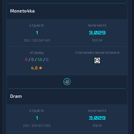
Moneto4ka
1
3,029
330 / 330 367 401
1001 M
0
/
0
/
58
/
0
4,8 ★
Dram
1
3,029
256 / 203 937 090
618 M