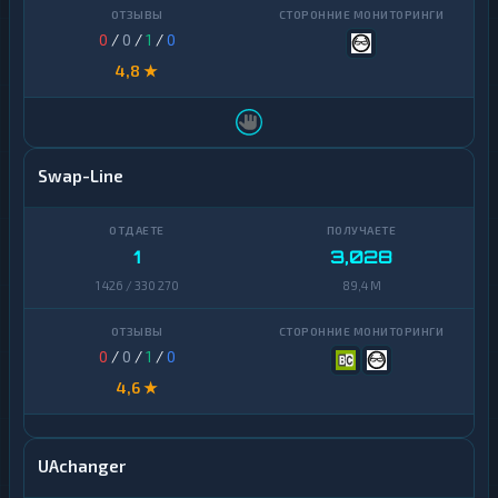
0
/
0
/
1
/
0
4,8 ★
Swap-Line
1
3,028
1 426 / 330 270
89,4 M
0
/
0
/
1
/
0
4,6 ★
UAchanger