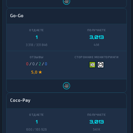
Go-Go
1
3,013
3 318 / 331 846
4 M
0
/
0
/
2
/
0
5,0 ★
Coco-Pay
1
3,013
600 / 165 926
541 K