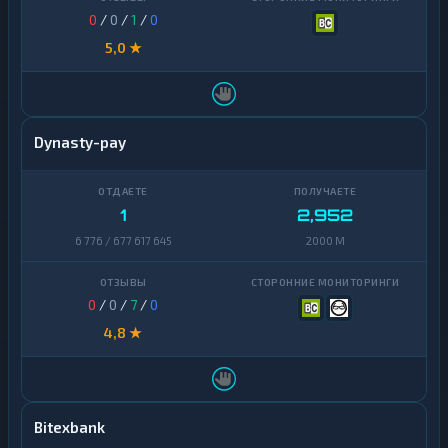
0
/
0
/
1
/
0
5,0 ★
Dynasty-pay
1
2,952
6 776 / 677 617 645
2000 M
0
/
0
/
7
/
0
4,8 ★
Bitexbank