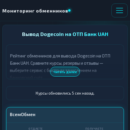
Мониторинг обменников
НАПРАВЛЕНИЕ
Вывод Dogecoin на ОТП Банк UAH
×
ОБМЕНА
Рейтинг обменников для вывода Dogecoin на ОТП
★ ИЗБРАННОЕ
ВСЕ РАЗДЕЛЫ
Банк UAH. Сравните курсы, резервы и отзывы —
выберите сервис с быстрым зачислением на
О
П
Читать далее
Т
О
банковский счёт.
Д
Л
А
У
Ё
Ч
Курсы обновились 6 сек назад.
Т
А
Е
Е
Т
DOGE
ВсемОбмен
Е
ОТП Банк