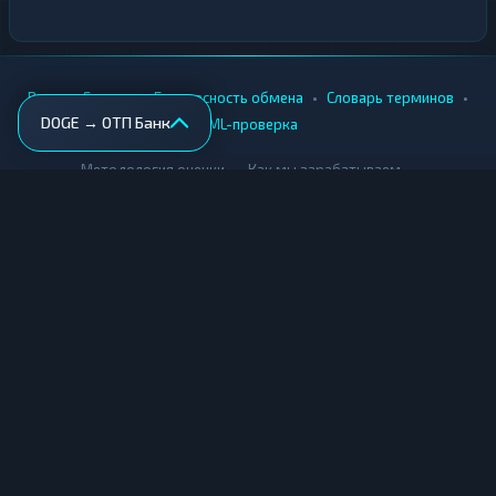
•
•
•
•
Вики
Города
Безопасность обмена
Словарь терминов
DOGE → ОТП Банк
AML-проверка
•
•
Методология оценки
Как мы зарабатываем
Для обменников
Купить крипту
Продать крипту
Купить за рубли
Продать за рубли
© Мониторинг обменников — 2026