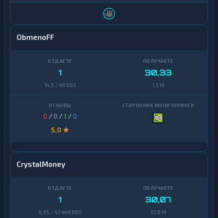
ObmenoFF
1
30,33
14,8 / 48 683
1,5 M
0
/
0
/
1
/
0
5,0 ★
CrystalMoney
1
30,07
6,65 / 47 449 860
61,8 M