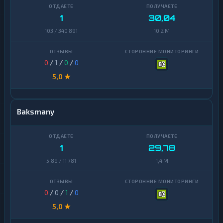
1
30,04
103 / 340 891
10,2 M
0
/
1
/
0
/
0
5,0 ★
Baksmany
1
29,78
5,89 / 11 781
1,4 M
0
/
0
/
1
/
0
5,0 ★