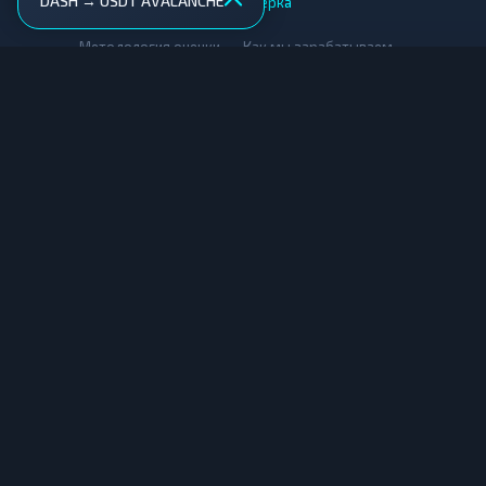
DASH → USDT AVALANCHE
AML-проверка
•
•
Методология оценки
Как мы зарабатываем
Для обменников
Купить крипту
Продать крипту
Купить за рубли
Продать за рубли
© Мониторинг обменников — 2026
|
|
|
Условия использования
Конфиденциальность
Cookies
Карта сайта
Информация, представленная на данном сайте, носит