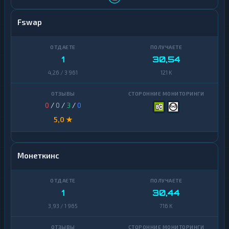
Fswap
1
30,54
4,26 / 3 961
121 K
0
/
0
/
3
/
0
5,0 ★
Монеткинс
1
30,44
3,93 / 1 965
716 K