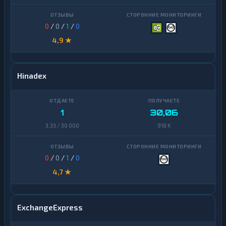
0
/
0
/
1
/
0
4,9 ★
Hinadex
1
30,06
3,33 / 30 000
918 K
0
/
0
/
1
/
0
4,7 ★
ExchangeExpress