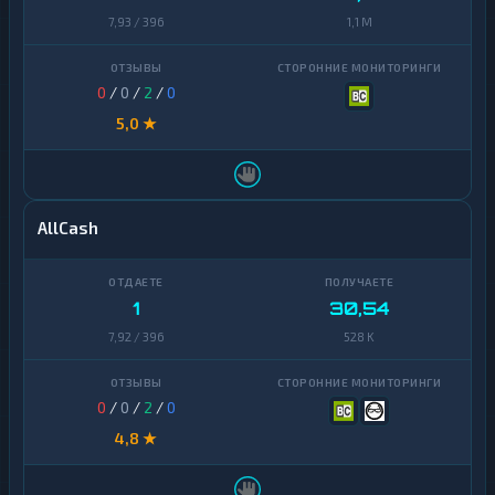
7,93 / 396
1,1 M
0
/
0
/
2
/
0
5,0 ★
AllCash
1
30,54
7,92 / 396
528 K
0
/
0
/
2
/
0
4,8 ★