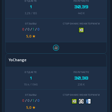
1
30,39
3,29 / 165
443 K
0
/
0
/
1
/
0
5,0 ★
YoChange
1
30,38
19,4 / 1 945
236 K
0
/
0
/
1
/
0
5,0 ★