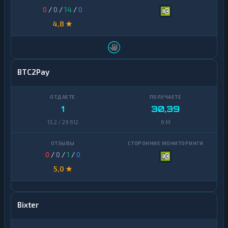
0
/
0
/
14
/
0
4,8 ★
BTC2Pay
1
30,39
13,2 / 29 612
6 M
0
/
0
/
1
/
0
5,0 ★
Bixter