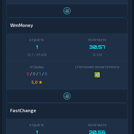
Sui
1
Terra
1
(LUNA)
WmMoney
Tezos
1
Toncoin
1
1
30,57
TrueUSD
2
32,7 / 65 426
12,3 M
Uniswap
1
0
/
0
/
1
/
0
VeChain
1
5,0 ★
Waves
1
Yearn
1
Finance
FastChange
Zcash
1
1
30,56