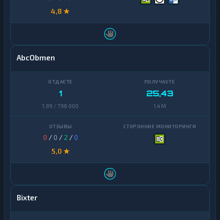
4,8 ★
AbcObmen
1
25,43
1,99 / 796 000
1,4 M
0
/
0
/
2
/
0
5,0 ★
Bixter