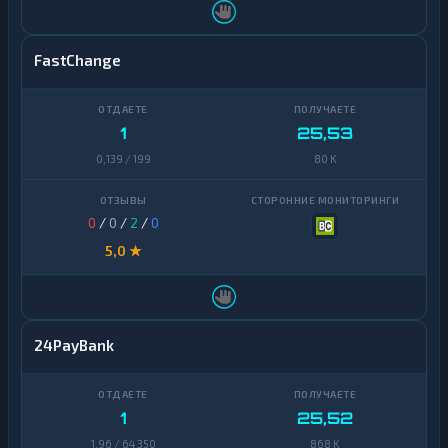
FastChange
1
25,53
0,139 / 199
80 K
0
/
0
/
2
/
0
5,0 ★
24PayBank
1
25,52
1,96 / 64 350
868 K