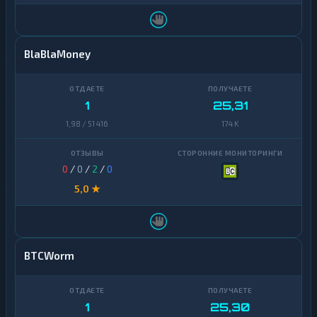
BlaBlaMoney
1
25,31
1,98 / 51 416
174 K
0
/
0
/
2
/
0
5,0 ★
BTCWorm
1
25,30