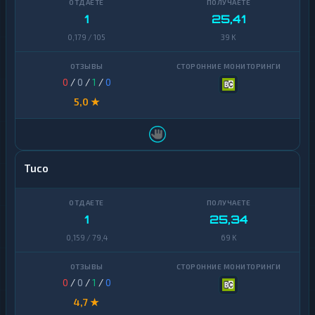
1
25,41
0,179 / 105
39 K
0
/
0
/
1
/
0
5,0 ★
Tuco
1
25,34
0,159 / 79,4
69 K
0
/
0
/
1
/
0
4,7 ★