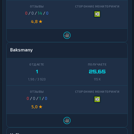
Dash
1
0
/
0
/
14
/
0
D
4,8 ★
A
★
S
H
Decentraland
1
MANA
Baksmany
EOS
1
Ethereum
1
25,65
1
Classic
1,96 / 3 920
115 K
ICON
1
Kaspa
1
0
/
0
/
1
/
0
5,0 ★
Maker
1
NEAR
1
Protocol