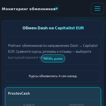
Мониторинг обменников
НАПРАВЛЕНИЕ
Обмен Dash на Capitalist EUR
×
ОБМЕНА
Рейтинг обменников по направлению Dash → Capitalist
★ ИЗБРАННОЕ
ВСЕ РАЗДЕЛЫ
EUR. Сравните курсы, резервы и отзывы — выберите
выгодный вариант обмена.
О
П
Читать далее
Т
О
Д
Л
А
У
Ё
Ч
Курсы обновились 5 сек назад.
Т
А
Е
Е
Т
DASH
ProstovCash
Е
Capitalist · EUR