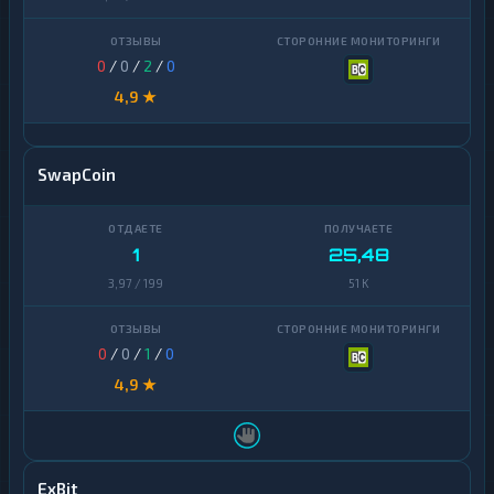
0
/
0
/
2
/
0
4,9 ★
SwapCoin
1
25,48
3,97 / 199
51 K
0
/
0
/
1
/
0
4,9 ★
ExBit