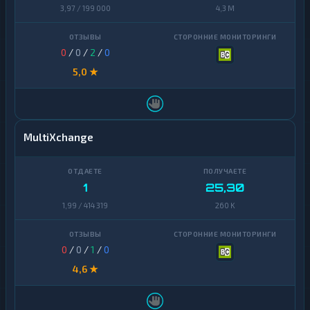
3,97 / 199 000
4,3 M
0
/
0
/
2
/
0
5,0 ★
MultiXchange
1
25,30
1,99 / 414 319
260 K
0
/
0
/
1
/
0
4,6 ★