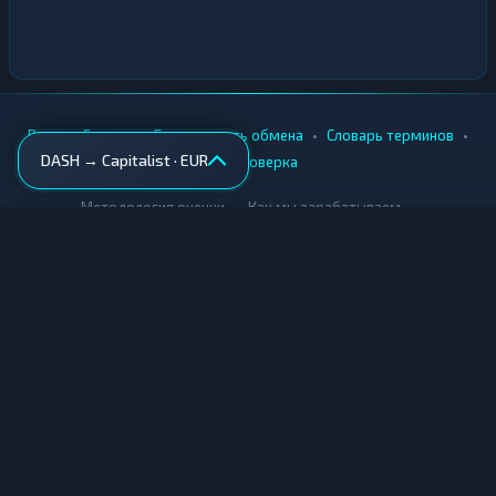
•
•
•
•
Вики
Города
Безопасность обмена
Словарь терминов
DASH → Capitalist · EUR
AML-проверка
•
•
Методология оценки
Как мы зарабатываем
Для обменников
Купить крипту
Продать крипту
Купить за рубли
Продать за рубли