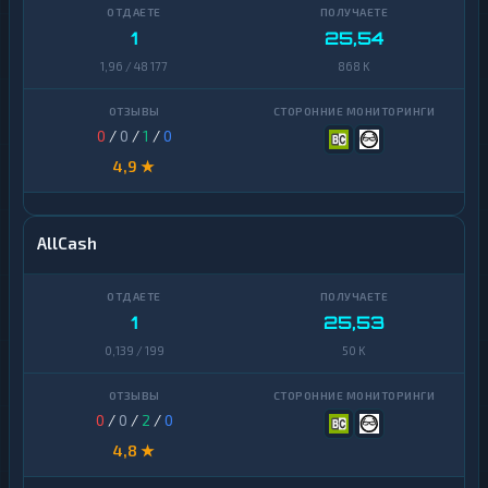
Zcash
1
1
25,54
1,96 / 48 177
868 K
0
/
0
/
1
/
0
4,9 ★
AllCash
1
25,53
0,139 / 199
50 K
0
/
0
/
2
/
0
4,8 ★