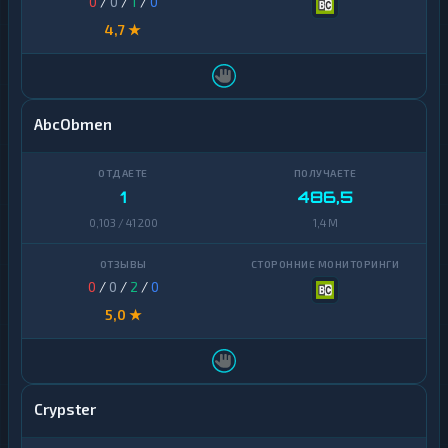
0
/
0
/
1
/
0
4,7 ★
AbcObmen
1
486,5
0,103 / 41 200
1,4 M
0
/
0
/
2
/
0
5,0 ★
Crypster