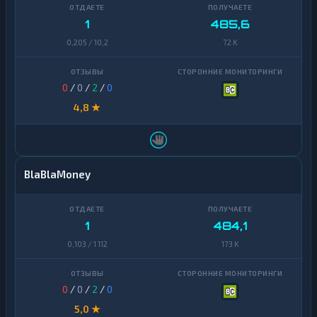
1
485,6
0,205 / 10,2
72 K
0
/
0
/
2
/
0
4,8 ★
BlaBlaMoney
1
484,1
0,103 / 1 112
173 K
0
/
0
/
2
/
0
5,0 ★