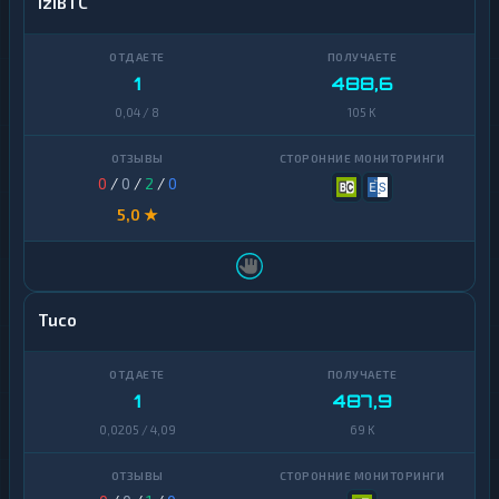
iziBTC
1
488,6
0,04 / 8
105 K
0
/
0
/
2
/
0
5,0 ★
Tuco
1
487,9
0,0205 / 4,09
69 K