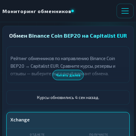
Мониторинг обменников
НАПРАВЛЕНИЕ
Обмен Binance Coin BEP20 на Capitalist EUR
×
ОБМЕНА
Рейтинг обменников по направлению Binance Coin
★ ИЗБРАННОЕ
ВСЕ РАЗДЕЛЫ
BEP20 → Capitalist EUR. Сравните курсы, резервы и
отзывы — выберите выгодный вариант обмена.
О
П
Читать далее
Т
О
Д
Л
А
У
Ё
Ч
Курсы обновились 5 сек назад.
Т
А
Е
Е
Т
BNB BEP20
Xchange
Е
Capitalist · EUR