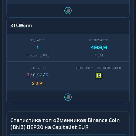
BTCWorm
1
483,9
0,205 / 10 300
4,3 M
0
/
0
/
2
/
0
5,0 ★
Статистика топ обменников Binance Coin
(BNB) BEP20 на Capitalist EUR