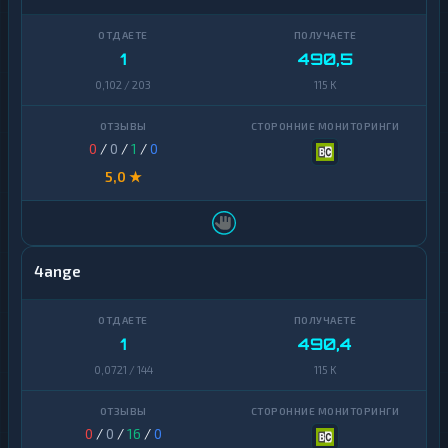
Zcash
1
1
490,5
0,102 / 203
115 K
0
/
0
/
1
/
0
5,0 ★
4ange
1
490,4
0,0721 / 144
115 K
0
/
0
/
16
/
0