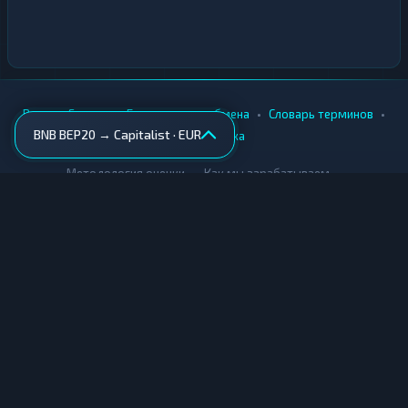
•
•
•
•
Вики
Города
Безопасность обмена
Словарь терминов
BNB BEP20 → Capitalist · EUR
AML-проверка
•
•
Методология оценки
Как мы зарабатываем
Для обменников
Купить крипту
Продать крипту
Купить за рубли
Продать за рубли