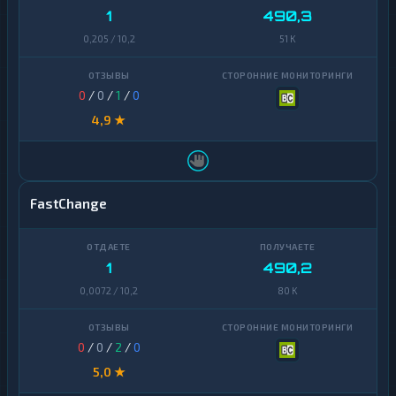
1
490,3
0,205 / 10,2
51 K
0
/
0
/
1
/
0
4,9 ★
FastChange
1
490,2
0,0072 / 10,2
80 K
0
/
0
/
2
/
0
5,0 ★