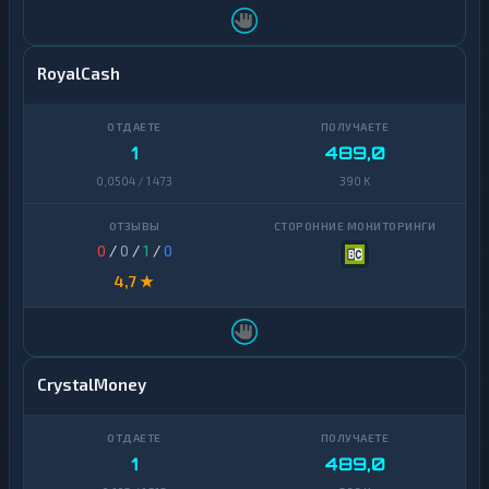
RoyalCash
1
489,0
0,0504 / 1 473
390 K
0
/
0
/
1
/
0
4,7 ★
CrystalMoney
1
489,0