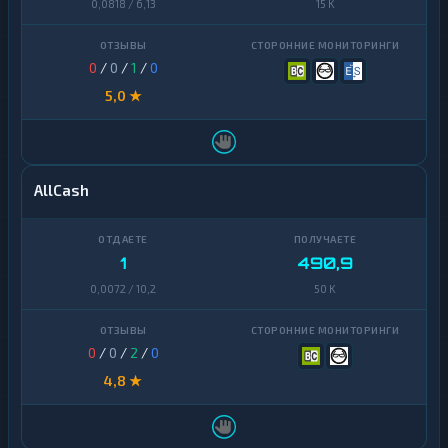
0,0818 / 6,13
15 K
Chainlink
1
Cosmos
1
0
/
0
/
1
/
0
Dai
1
5,0 ★
Dash
1
Decentraland
1
MANA
AllCash
EOS
1
Ethereum
1
1
490,9
Classic
0,0072 / 10,2
50 K
ICON
1
Kaspa
1
0
/
0
/
2
/
0
Maker
1
4,8 ★
NEAR
1
Protocol