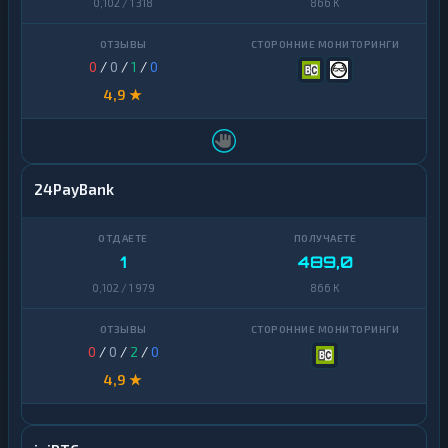
0,102 / 1 318
866 K
0
/
0
/
1
/
0
4,9 ★
24PayBank
1
489,0
0,102 / 1 979
866 K
0
/
0
/
2
/
0
4,9 ★