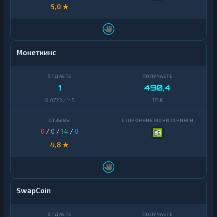
5,0 ★
Монеткинс
1
490,4
0,0723 / 145
115 K
0
/
0
/
14
/
0
4,8 ★
SwapCoin