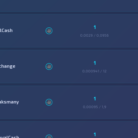
1
llCash
0,0029 / 0,0956
1
change
0,000941 / 12
1
aksmany
0,00095 / 1,9
1
oyalCash