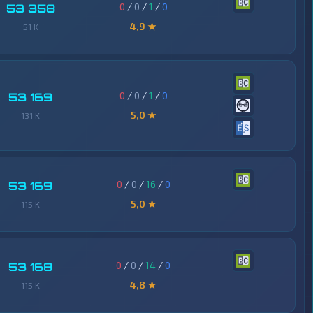
0
/
0
/
1
/
0
53 358
4,9 ★
51 K
0
/
0
/
1
/
0
53 169
5,0 ★
131 K
0
/
0
/
16
/
0
53 169
5,0 ★
115 K
0
/
0
/
14
/
0
53 168
4,8 ★
115 K