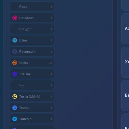
Pepe
1
Polkadot
1
A
Polygon
1
Qtum
1
Ravencoin
1
X
Shiba
2
Stellar
1
Sui
1
B
Terra (LUNA)
1
Tezos
1
Toncoin
1
R