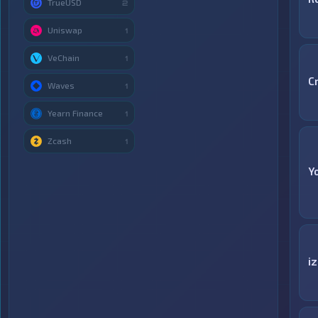
TrueUSD
2
Uniswap
1
VeChain
1
C
Waves
1
Yearn Finance
1
Zcash
1
Y
i