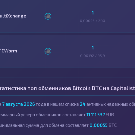
1
ultiXchange
0,00096 / 200
1
TCWorm
0,00192 / 95,9
татистика топ обменников Bitcoin BTC на Capitalis
а
7 августа 2026
года в нашем списке
24
активных надежных об
уммарный резерв обменников составляет
11 111 537
EUR.
инимальная сумма для обмена составляет
0,00055
BTC.