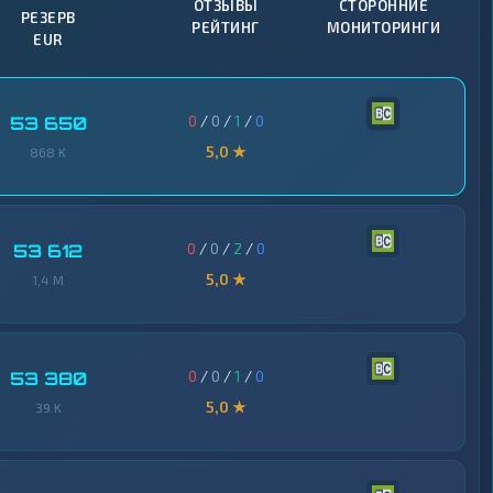
ОТЗЫВЫ
СТОРОННИЕ
РЕЗЕРВ
РЕЙТИНГ
МОНИТОРИНГИ
EUR
0
/
0
/
1
/
0
53 650
5,0 ★
868 K
0
/
0
/
2
/
0
53 612
5,0 ★
1,4 M
0
/
0
/
1
/
0
53 380
5,0 ★
39 K