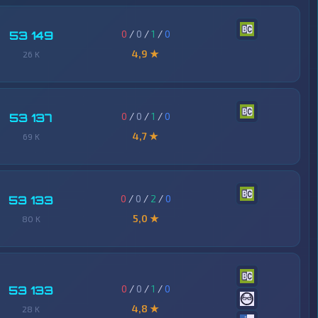
0
/
0
/
1
/
0
53 149
4,9 ★
26 K
0
/
0
/
1
/
0
53 137
4,7 ★
69 K
0
/
0
/
2
/
0
53 133
5,0 ★
80 K
0
/
0
/
1
/
0
53 133
4,8 ★
28 K