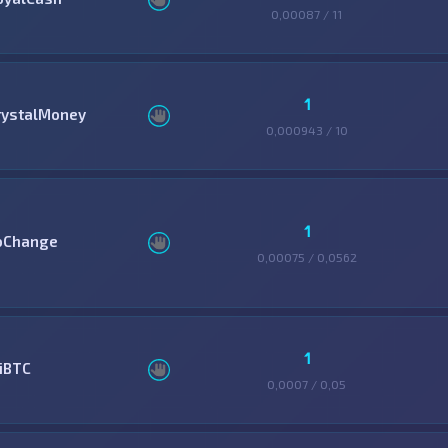
0,00087 / 11
1
rystalMoney
0,000943 / 10
1
oChange
0,00075 / 0,0562
1
ziBTC
0,0007 / 0,05