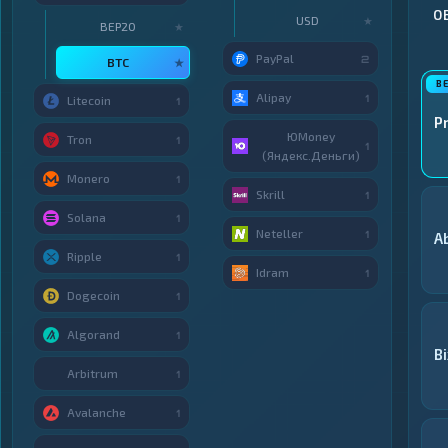
О
USD
★
BEP20
★
PayPal
2
BTC
★
Alipay
1
Litecoin
1
P
ЮMoney
Tron
1
1
(Яндекс.Деньги)
Monero
1
Skrill
1
Solana
1
Neteller
1
A
Ripple
1
Idram
1
Dogecoin
1
Algorand
1
Bi
Arbitrum
1
Avalanche
1