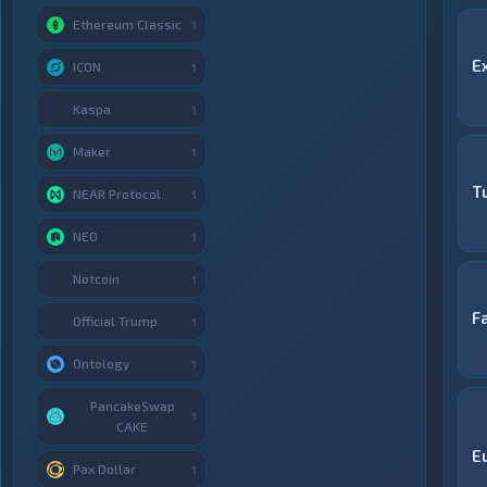
Ethereum Classic
1
E
ICON
1
Kaspa
1
Maker
1
T
NEAR Protocol
1
NEO
1
Notcoin
1
F
Official Trump
1
Ontology
1
PancakeSwap
1
CAKE
E
Pax Dollar
1