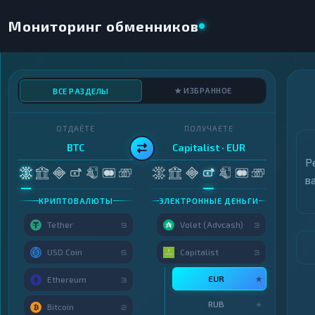
Мониторинг обменников
★ ИЗБРАННОЕ
ВСЕ РАЗДЕЛЫ
ОТДАЁТЕ
ПОЛУЧАЕТЕ
BTC
Capitalist · EUR
Р
в
КРИПТОВАЛЮТЫ
ЭЛЕКТРОННЫЕ ДЕНЬГИ
Tether
Volet (Advcash)
9
3
USD Coin
Capitalist
5
3
EUR
★
Ethereum
3
RUB
★
Bitcoin
2