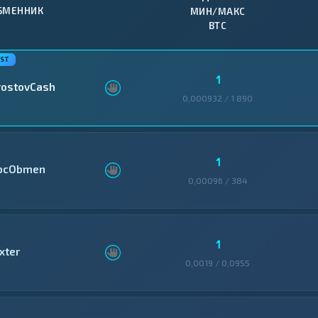
БМЕННИК
МИН/МАКС
BTC
1
rostovCash
0,000932 / 1 890
1
bcObmen
0,00096 / 384
1
xter
0,0019 / 0,0955