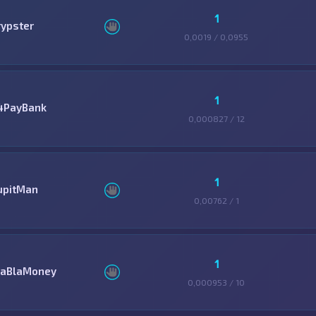
1
rypster
0,0019 / 0,0955
1
4PayBank
0,000827 / 12
1
upitMan
0,00762 / 1
1
laBlaMoney
0,000953 / 10