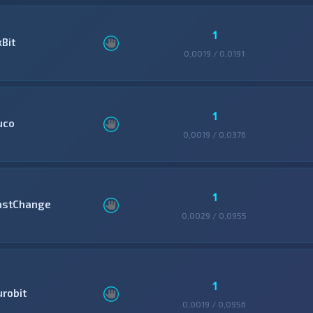
1
xBit
0,0019 / 0,0191
1
uco
0,0019 / 0,0376
1
astChange
0,0029 / 0,0955
1
urobit
0,0019 / 0,0956