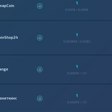
1
wapCoin
0,0019 / 0,0956
1
oinShop24
0,000656 / 0,0562
1
ange
0,00055 / 1,11
1
онеткинс
0,00055 / 1,11