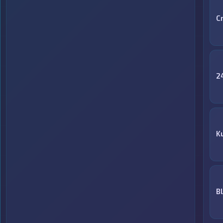
C
2
K
B