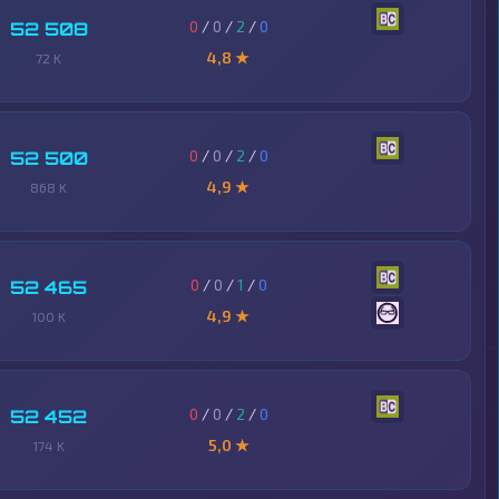
0
/
0
/
2
/
0
52 508
4,8 ★
72 K
0
/
0
/
2
/
0
52 500
4,9 ★
868 K
0
/
0
/
1
/
0
52 465
4,9 ★
100 K
0
/
0
/
2
/
0
52 452
5,0 ★
174 K