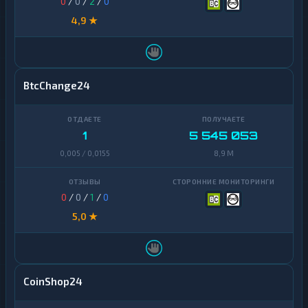
0
/
0
/
2
/
0
4,9 ★
BtcChange24
1
5 545 053
0,005 / 0,0155
8,9 M
0
/
0
/
1
/
0
5,0 ★
CoinShop24