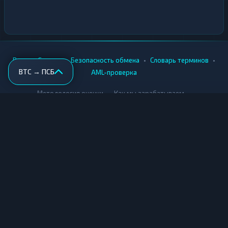
•
•
•
•
Вики
Города
Безопасность обмена
Словарь терминов
BTC → ПСБ
AML-проверка
•
•
Методология оценки
Как мы зарабатываем
Для обменников
Купить крипту
Продать крипту
Купить за рубли
Продать за рубли