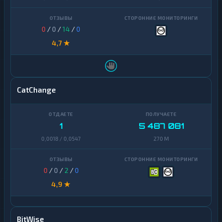
0
/
0
/
14
/
0
4,7 ★
CatChange
1
5 487 081
0,0018 / 0,0547
270 M
0
/
0
/
2
/
0
4,9 ★
BitWise