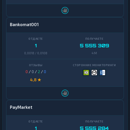
Bankomat001
1
5 555 309
0,0018 / 0,0108
4 M
0
/
0
/
2
/
0
4,8 ★
PayMarket
1
5 555 284