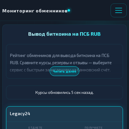
Мониторинг обменников
НАПРАВЛЕНИЕ
Вывод биткоина на ПСБ RUB
×
ОБМЕНА
Рейтинг обменников для вывода биткоина на ПСБ
★ ИЗБРАННОЕ
ВСЕ РАЗДЕЛЫ
RUB. Сравните курсы, резервы и отзывы — выберите
сервис с быстрым зачислением на банковский счёт.
О
П
Читать далее
Т
О
Д
Л
А
У
Ё
Ч
Курсы обновились 6 сек назад.
Т
А
Е
Е
Т
BTC
Legacy24
Е
ПСБ