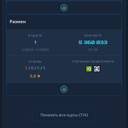
Размен
1
5 360 033
0,00128 / 0,00687
52,7 M
0
/
0
/
0
/
0
5,0 ★
Показать все курсы (
114
)