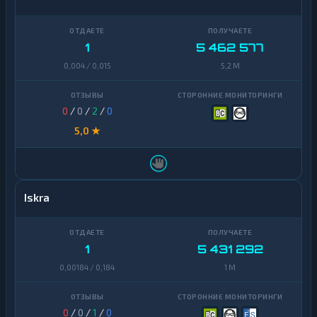
1
5 462 577
0,004 / 0,015
5,2 M
0
/
0
/
2
/
0
5,0 ★
Iskra
1
5 431 292
0,00184 / 0,184
1 M
0
/
0
/
1
/
0