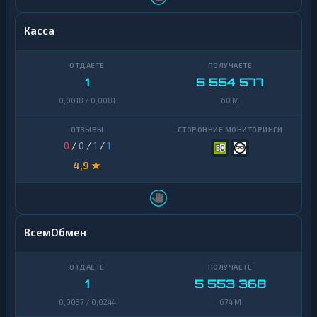
Касса
1
5 554 577
0,0018 / 0,0081
60 M
0
/
0
/
1
/
1
4,9 ★
ВсемОбмен
1
5 553 368
0,0037 / 0,0244
674 M