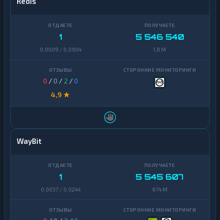
Redis
1
5 546 540
0,0009 / 0,0904
1,8 M
0
/
0
/
2
/
0
4,9 ★
WayBit
1
5 545 607
0,0037 / 0,0244
674 M