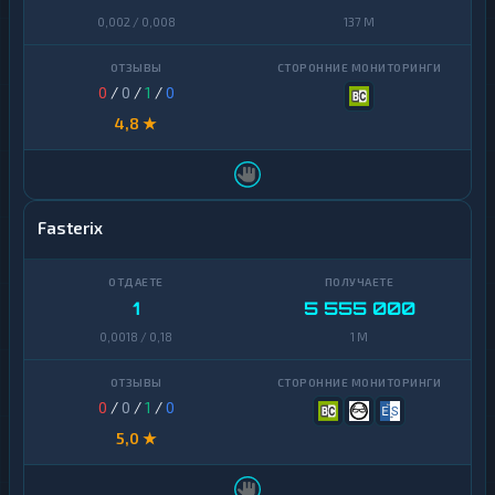
0,002 / 0,008
137 M
0
/
0
/
1
/
0
4,8 ★
Fasterix
1
5 555 000
0,0018 / 0,18
1 M
0
/
0
/
1
/
0
5,0 ★