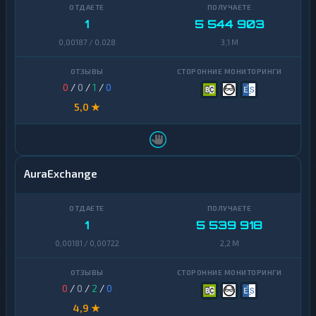
1
5 544 903
0,00187 / 0,028
3,1 M
0
/
0
/
1
/
0
5,0 ★
AuraExchange
1
5 539 918
0,00181 / 0,00722
2,2 M
0
/
0
/
2
/
0
4,9 ★