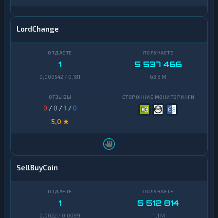
LordChange
1
5 537 466
0,000542 / 0,181
63,3 M
0
/
0
/
1
/
0
5,0 ★
SellBuyCoin
1
5 512 814
0,0022 / 0,0089
11,1 M