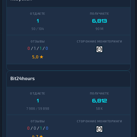
1
6,813
50 / 104
90 M
0
/
1
/
1
/
0
5,0 ★
Bit24hours
1
6,812
7 986 / 59 898
58 K
0
/
0
/
1
/
0
4,7 ★