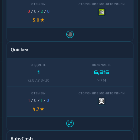
0
/
0
/
2
/
0
5,0 ★
Quickex
1
6,816
72,8 / 218 420
147 M
1
/
0
/
1
/
0
4,7 ★
RubyCash