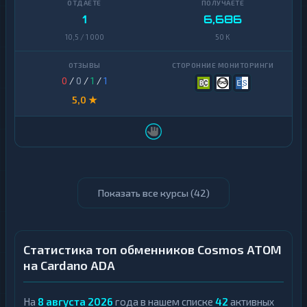
1
6,686
10,5 / 1 000
50 K
0
/
0
/
1
/
1
5,0 ★
Показать все курсы (
42
)
Статистика топ обменников Cosmos ATOM
на Cardano ADA
На
8 августа 2026
года в нашем списке
42
активных