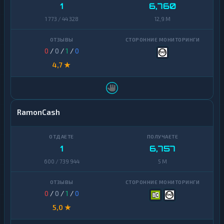
1
6,760
1 773 / 44 328
12,9 M
0
/
0
/
1
/
0
4,7 ★
RamonCash
1
6,757
600 / 739 944
5 M
0
/
0
/
1
/
0
5,0 ★