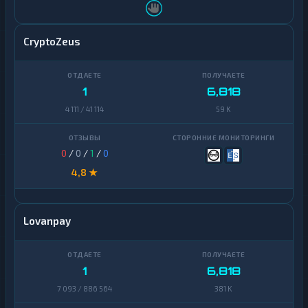
CryptoZeus
1
6,818
4 111 / 41 114
59 K
0
/
0
/
1
/
0
4,8 ★
Lovanpay
1
6,818
7 093 / 886 564
381 K