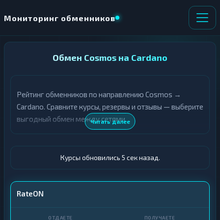
Мониторинг обменников
НАПРАВЛЕНИЕ
Обмен Cosmos на Cardano
×
ОБМЕНА
Рейтинг обменников по направлению Cosmos →
★ ИЗБРАННОЕ
ВСЕ РАЗДЕЛЫ
Cardano. Сравните курсы, резервы и отзывы — выберите
выгодный обмен между сетями.
О
П
Читать далее
Т
О
Д
Л
А
У
Ё
Ч
Курсы обновились 6 сек назад.
Т
А
Е
Е
Т
ATOM
RateON
Е
ADA