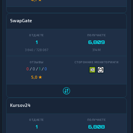
SwapGate
1
6,809
3 640 / 728 067
314 M
0
/
0
/
1
/
0
5,0 ★
Kursov24
1
6,808