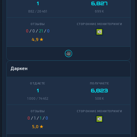
Zcash
1
1
6,827
Zcash
1
882 / 26 461
699 K
0
/
0
/
21
/
0
4,9 ★
Даркен
1
6,823
1 000 / 74 452
508 K
0
/
1
/
1
/
0
5,0 ★