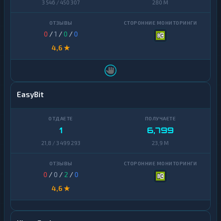
3 546 / 450 307
280 M
0
/
1
/
0
/
0
4,6 ★
EasyBit
1
6,799
21,8 / 3 499 293
23,9 M
0
/
0
/
2
/
0
4,6 ★