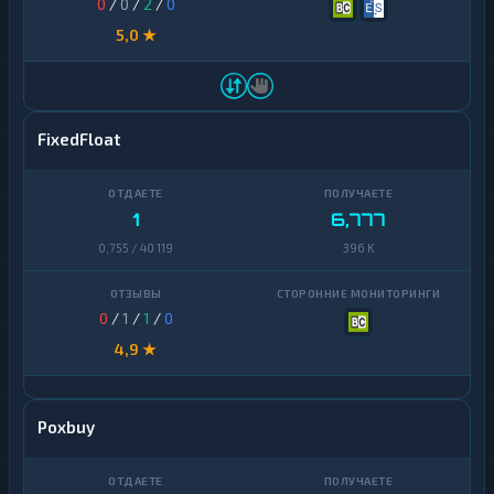
0
/
0
/
2
/
0
5,0 ★
FixedFloat
1
6,777
0,755 / 40 119
396 K
0
/
1
/
1
/
0
4,9 ★
Poxbuy