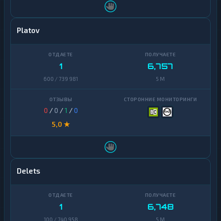
Platov
1
6,757
600 / 739 981
5 M
0
/
0
/
1
/
0
5,0 ★
Delets
1
6,748
100 / 740 958
5 M