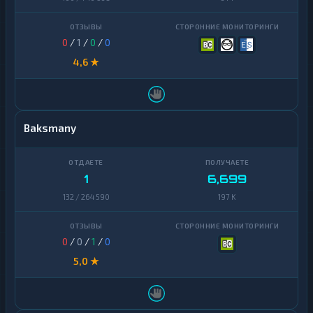
0
/
1
/
0
/
0
4,6 ★
Baksmany
1
6,699
132 / 264 590
197 K
0
/
0
/
1
/
0
5,0 ★