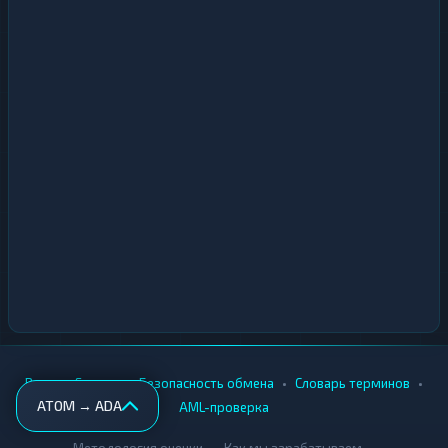
•
•
•
•
Вики
Города
Безопасность обмена
Словарь терминов
ATOM → ADA
AML-проверка
•
•
Методология оценки
Как мы зарабатываем