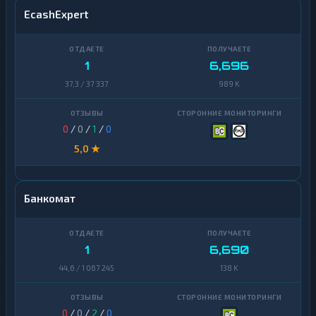
EcashExpert
1
6,696
37,3 / 37 337
989 K
0
/
0
/
1
/
0
5,0 ★
Банкомат
1
6,690
44,6 / 1 067 245
138 K
0
/
0
/
2
/
0