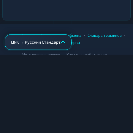
•
•
•
•
Вики
Города
Безопасность обмена
Словарь терминов
LINK → Русский Стандарт
AML-проверка
•
•
Методология оценки
Как мы зарабатываем
Для обменников
Купить крипту
Продать крипту
Купить за рубли
Продать за рубли