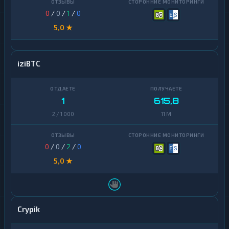
0
/
0
/
1
/
0
5,0 ★
iziBTC
1
615,8
2 / 1 000
11 M
0
/
0
/
2
/
0
5,0 ★
Crypik