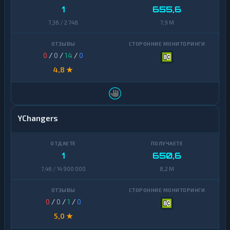
1
655,6
7,36 / 2 748
7,9 M
0
/
0
/
14
/
0
4,8 ★
YChangers
1
650,6
7,46 / 14 900 000
8,2 M
0
/
0
/
1
/
0
5,0 ★