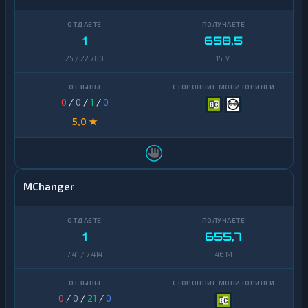
Zcash
1
1
658,5
25 / 22 780
15 M
0
/
0
/
1
/
0
5,0 ★
MChanger
1
655,7
7,41 / 7 414
46 M
0
/
0
/
21
/
0