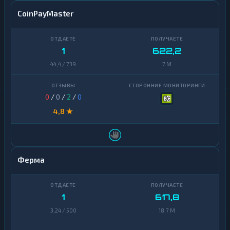
CoinPayMaster
1
622,2
44,4 / 739
7 M
0
/
0
/
2
/
0
4,8 ★
Ферма
1
617,8
3,24 / 500
18,7 M