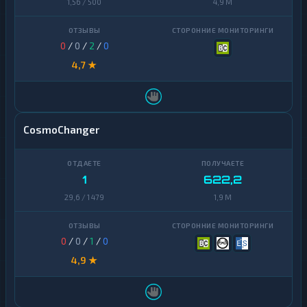
1,56 / 500
4,9 M
0
/
0
/
2
/
0
4,7 ★
CosmoChanger
1
622,2
29,6 / 1 479
1,9 M
0
/
0
/
1
/
0
4,9 ★