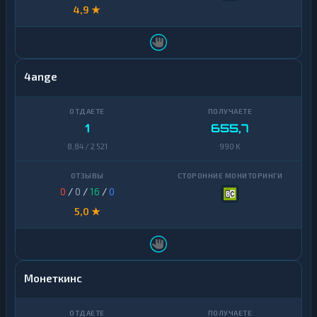
4,9 ★
4ange
1
655,7
8,84 / 2 521
990 K
0
/
0
/
16
/
0
5,0 ★
Монеткинс