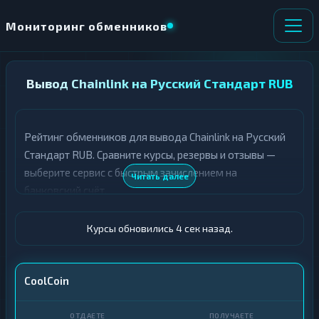
Мониторинг обменников
НАПРАВЛЕНИЕ
Вывод Chainlink на Русский Стандарт RUB
×
ОБМЕНА
Рейтинг обменников для вывода Chainlink на Русский
★ ИЗБРАННОЕ
ВСЕ РАЗДЕЛЫ
Стандарт RUB. Сравните курсы, резервы и отзывы —
выберите сервис с быстрым зачислением на
О
П
Читать далее
Т
О
банковский счёт.
Д
Л
А
У
Ё
Ч
Курсы обновились 5 сек назад.
Т
А
Е
Е
Т
LINK
CoolCoin
Е
Русский Стандарт