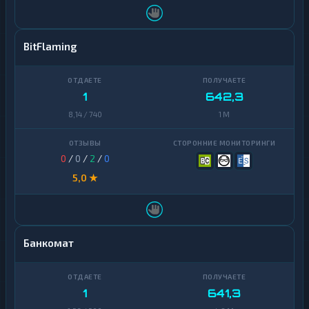
BitFlaming
1
642,3
8,14 / 740
1 M
0
/
0
/
2
/
0
5,0 ★
Банкомат
1
641,3