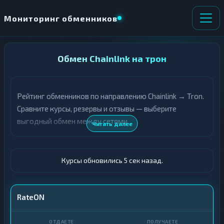
Мониторинг обменников
НАПРАВЛЕНИЕ
Обмен Chainlink на трон
×
ОБМЕНА
Рейтинг обменников по направлению Chainlink → Tron.
★ ИЗБРАННОЕ
ВСЕ РАЗДЕЛЫ
Сравните курсы, резервы и отзывы — выберите
выгодный обмен между сетями.
О
П
Читать далее
Т
О
Д
Л
А
У
Ё
Ч
Курсы обновились 6 сек назад.
Т
А
Е
Е
Т
LINK
RateON
Е
TRX