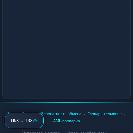
•
•
•
•
Вики
Города
Безопасность обмена
Словарь терминов
LINK → TRX
AML-проверка
•
•
Методология оценки
Как мы зарабатываем