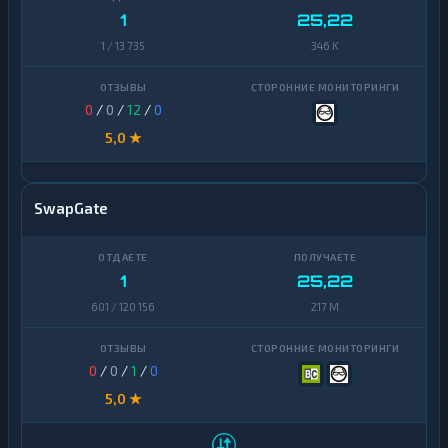
1
25,22
1 / 13 735
346 K
0
/
0
/
12
/
0
5,0 ★
SwapGate
1
25,22
601 / 120 156
217 M
0
/
0
/
1
/
0
5,0 ★