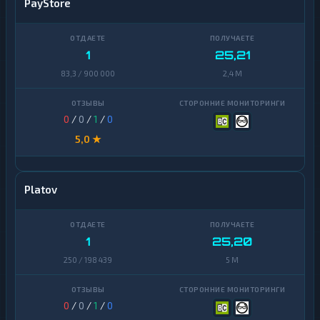
PayStore
1
25,21
83,3 / 900 000
2,4 M
0
/
0
/
1
/
0
5,0 ★
Platov
1
25,20
250 / 198 439
5 M
0
/
0
/
1
/
0