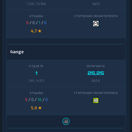
Zcash
1
1 726 / 12 944
142 K
Zcash
1
0
/
0
/
1
/
0
4,7 ★
4ange
1
25,25
291 / 4 371
620 K
0
/
0
/
16
/
0
5,0 ★