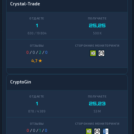
Crystal-Trade
1
25,25
630 / 19 804
500 K
0
/
0
/
2
/
0
4,7 ★
CryptoGin
1
25,23
878 / 4 389
53 M
0
/
0
/
1
/
0