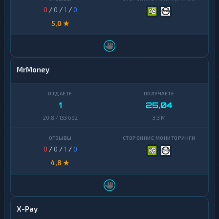
0
/
0
/
1
/
0
5,0 ★
MrMoney
1
25,04
20,8 / 133 692
3,3 M
0
/
0
/
1
/
0
4,8 ★
X-Pay