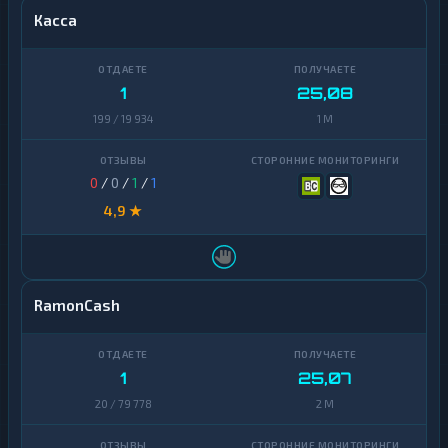
Касса
1
25,08
199 / 19 934
1 M
0
/
0
/
1
/
1
4,9 ★
RamonCash
1
25,07
20 / 79 778
2 M