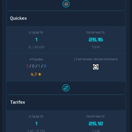
Quickex
1
25,16
12 / 36 050
113 M
1
/
0
/
1
/
0
4,7 ★
Tarifex
1
25,12
2,45 / 11 756
1,5 M