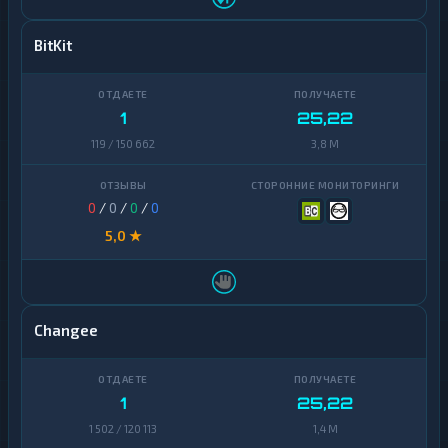
BitKit
1
25,22
119 / 150 662
3,8 M
0
/
0
/
0
/
0
5,0 ★
Changee
1
25,22
1 502 / 120 113
1,4 M