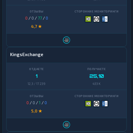
0
/
0
/
77
/
0
4,7 ★
KingsExchange
1
25,10
12,3 / 17 239
433 K
0
/
0
/
1
/
0
5,0 ★