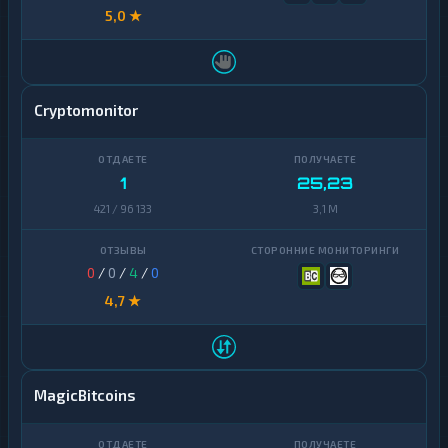
5,0 ★
Cryptomonitor
1
25,23
421 / 96 133
3,1 M
0
/
0
/
4
/
0
4,7 ★
MagicBitcoins