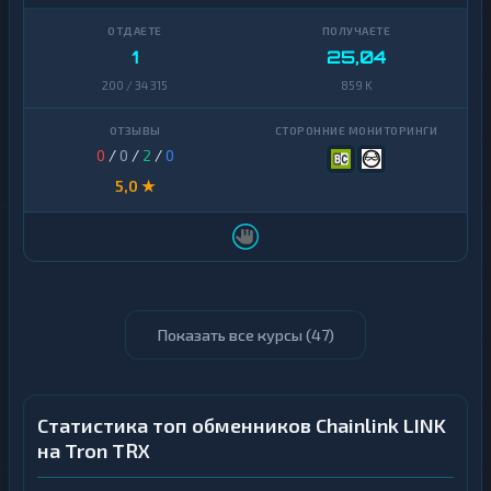
1
25,04
200 / 34 315
859 K
0
/
0
/
2
/
0
5,0 ★
Показать все курсы (
47
)
Статистика топ обменников Chainlink LINK
на Tron TRX