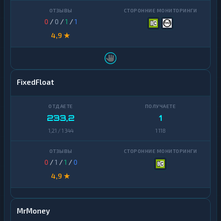
0
/
0
/
1
/
1
4,9 ★
FixedFloat
233,2
1
1,21 / 1 344
1 118
0
/
1
/
1
/
0
4,9 ★
MrMoney