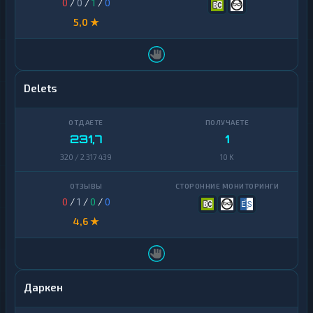
0
/
0
/
1
/
0
5,0 ★
Delets
231,7
1
320 / 2 317 439
10 K
0
/
1
/
0
/
0
4,6 ★
Даркен