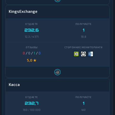
KingsExchange
232,6
1
12,3 / 4 371
18,8
0
/
0
/
1
/
0
5,0 ★
Касса
232,7
1
160 / 100 000
441