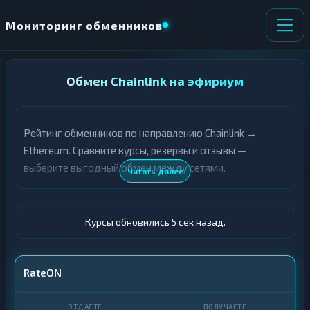
Мониторинг обменников
НАПРАВЛЕНИЕ
Обмен Chainlink на эфириум
×
ОБМЕНА
Рейтинг обменников по направлению Chainlink →
★ ИЗБРАННОЕ
ВСЕ РАЗДЕЛЫ
Ethereum. Сравните курсы, резервы и отзывы —
выберите выгодный обмен между сетями.
О
П
Читать далее
Т
О
Д
Л
А
У
Ё
Ч
Курсы обновились 6 сек назад.
Т
А
Е
Е
Т
LINK
RateON
Е
ETH