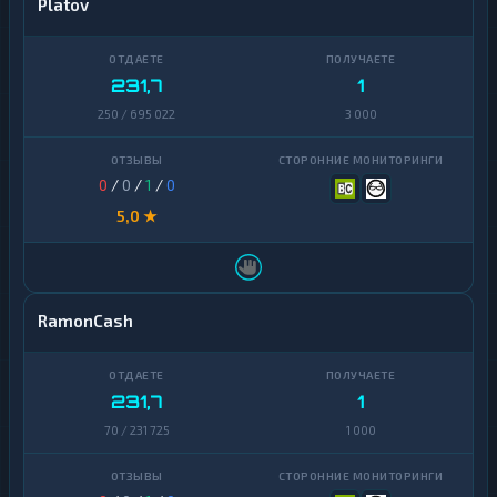
Platov
231,7
1
250 / 695 022
3 000
0
/
0
/
1
/
0
5,0 ★
RamonCash
231,7
1
70 / 231 725
1 000