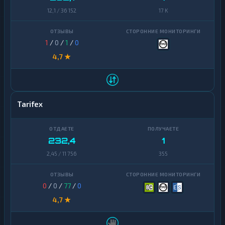
12,1 / 36 152
17 K
1
/
0
/
1
/
0
4,7 ★
Tarifex
232,4
1
2,45 / 11 756
355
0
/
0
/
77
/
0
4,7 ★