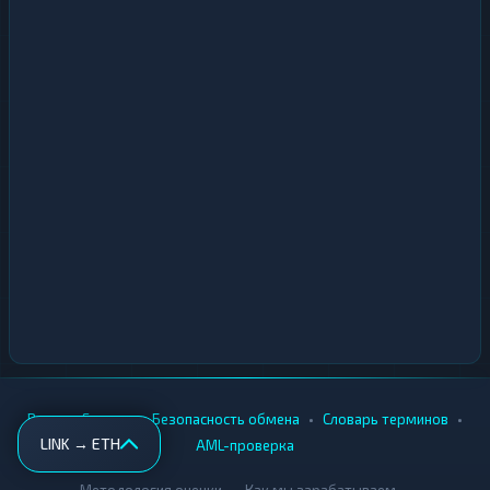
•
•
•
•
Вики
Города
Безопасность обмена
Словарь терминов
LINK → ETH
AML-проверка
•
•
Методология оценки
Как мы зарабатываем