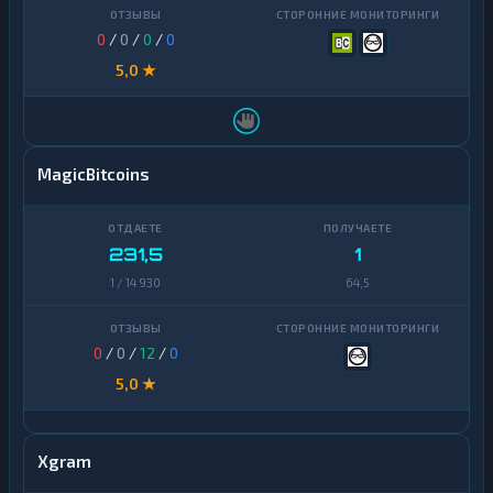
0
/
0
/
0
/
0
5,0 ★
MagicBitcoins
231,5
1
1 / 14 930
64,5
0
/
0
/
12
/
0
5,0 ★
Xgram