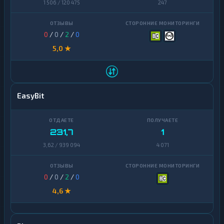
1 506 / 120 475
247
0
/
0
/
2
/
0
5,0 ★
EasyBit
231,7
1
3,62 / 939 094
4 071
0
/
0
/
2
/
0
4,6 ★