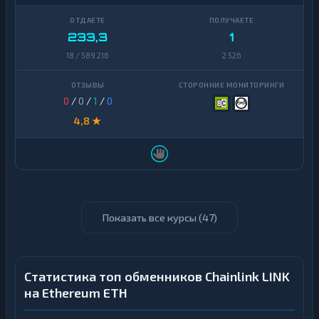
233,3
1
18 / 589 216
2 526
0
/
0
/
1
/
0
4,8 ★
Показать все курсы (
47
)
Статистика топ обменников Chainlink LINK
на Ethereum ETH