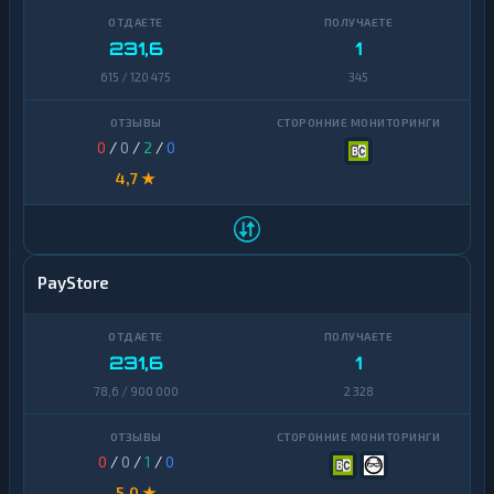
231,6
1
615 / 120 475
345
0
/
0
/
2
/
0
4,7 ★
PayStore
231,6
1
78,6 / 900 000
2 328
0
/
0
/
1
/
0
5,0 ★