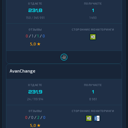
231,8
1
150 / 345 991
1 493
0
/
1
/
1
/
0
5,0 ★
AvanChange
231,9
1
24 / 119 914
8 961
0
/
0
/
2
/
0
5,0 ★