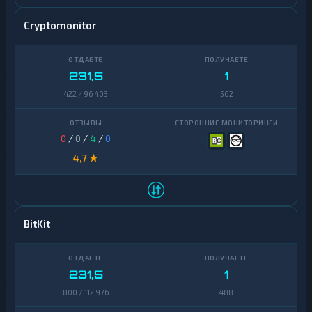
Cryptomonitor
231,5
1
422 / 96 403
562
0
/
0
/
4
/
0
4,7 ★
BitKit
231,5
1
800 / 112 976
488