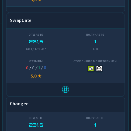
SwapGate
231,6
1
603 / 120 507
37 K
0
/
0
/
1
/
0
5,0 ★
Changee
231,6
1