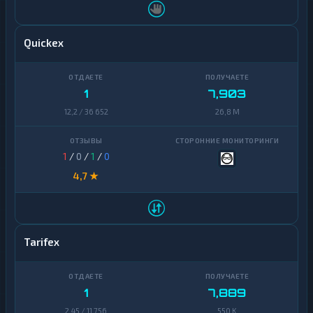
Quickex
1
7,903
12,2 / 36 652
26,8 M
1
/
0
/
1
/
0
4,7 ★
Tarifex
1
7,889
2,45 / 11 756
550 K