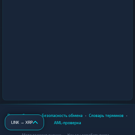
•
•
•
•
Вики
Города
Безопасность обмена
Словарь терминов
LINK → XRP
AML-проверка
•
•
Методология оценки
Как мы зарабатываем