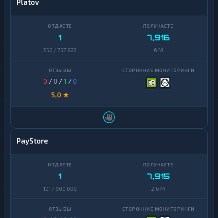
Platov
1
7,916
250 / 757 922
6 M
0
/
0
/
1
/
0
5,0 ★
PayStore
1
7,915
101 / 900 000
2,6 M