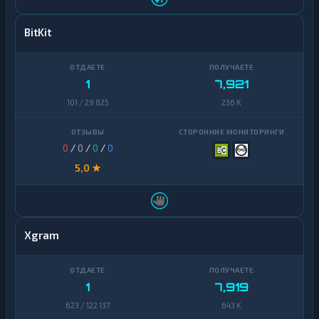
BitKit
1
7,921
101 / 29 825
236 K
0
/
0
/
0
/
0
5,0 ★
Xgram
1
7,919
623 / 122 137
643 K