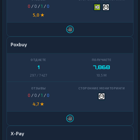
0
/
0
/
1
/
0
5,0 ★
Poxbuy
1
7,868
297 / 7 427
10,5 M
0
/
0
/
1
/
0
4,7 ★
X-Pay