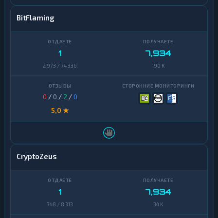
BitFlaming
1
7,934
2 973 / 74 336
190 K
0
/
0
/
2
/
0
5,0 ★
CryptoZeus
1
7,934
748 / 8 313
34 K