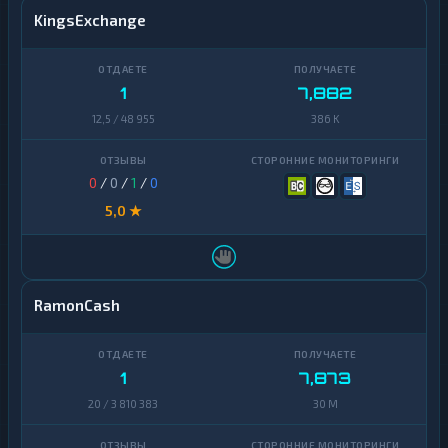
KingsExchange
1
7,882
12,5 / 48 955
386 K
0
/
0
/
1
/
0
5,0 ★
RamonCash
1
7,873
20 / 3 810 383
30 M