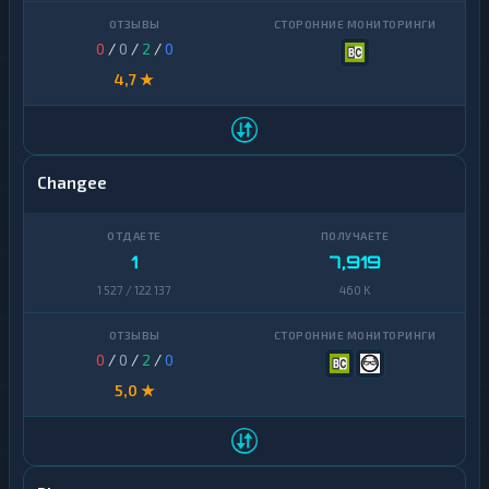
0
/
0
/
2
/
0
4,7 ★
Changee
1
7,919
1 527 / 122 137
460 K
0
/
0
/
2
/
0
5,0 ★