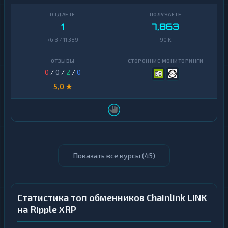
1
7,863
76,3 / 11 389
90 K
0
/
0
/
2
/
0
5,0 ★
Показать все курсы (
45
)
Статистика топ обменников Chainlink LINK
на Ripple XRP