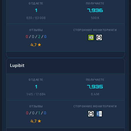
Zcash
1
Zcash
1
1
7,936
630 / 63 008
500 K
0
/
0
/
2
/
0
4,7 ★
Lupibit
1
7,935
1 415 / 17 684
6,4 M
0
/
0
/
1
/
0
4,7 ★