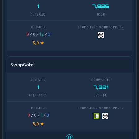
1
7,926
1 / 12 620
100 K
0
/
0
/
12
/
0
5,0 ★
SwapGate
1
7,921
611 / 122 173
56,4 M
0
/
0
/
1
/
0
5,0 ★