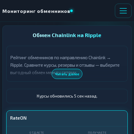
Мониторинг обменников
НАПРАВЛЕНИЕ
Обмен Chainlink на Ripple
×
ОБМЕНА
Рейтинг обменников по направлению Chainlink →
★ ИЗБРАННОЕ
ВСЕ РАЗДЕЛЫ
Ripple. Сравните курсы, резервы и отзывы — выберите
выгодный обмен между сетями.
О
П
Читать далее
Т
О
Д
Л
А
У
Ё
Ч
Курсы обновились 6 сек назад.
Т
А
Е
Е
Т
LINK
RateON
Е
XRP