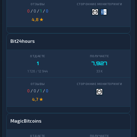
0
/
0
/
1
/
0
4,8 ★
Bit24hours
1
7,927
1 726 / 12 944
33 K
0
/
0
/
1
/
0
4,7 ★
MagicBitcoins