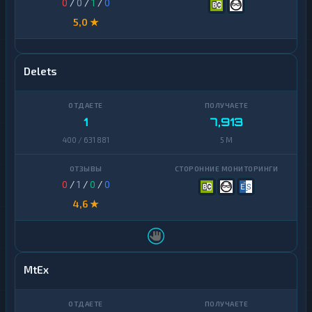
0
/
0
/
1
/
0
5,0 ★
Delets
1
7,913
400 / 631 881
5 M
0
/
1
/
0
/
0
4,6 ★
MtEx